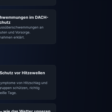
chwemmungen im DACH-
chutz
Flussüberschwemmungen an
luten und Vorsorge.
ahmen erklärt.
Schutz vor Hitzewellen
 Symptome von Hitzschlag und
ruppen schützen, richtig
heiße Tage.
— wie das Wetter unseren