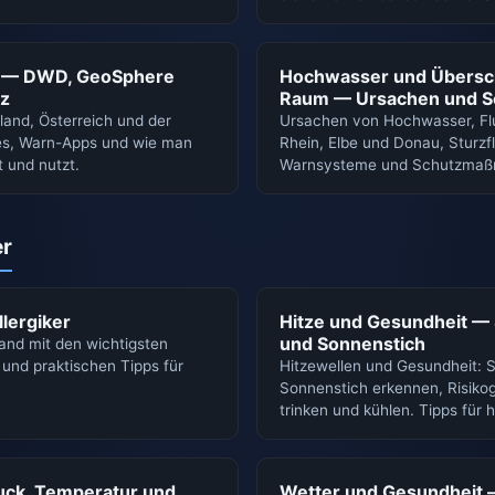
t — DWD, GeoSphere
Hochwasser und Übers
iz
Raum — Ursachen und S
and, Österreich und der
Ursachen von Hochwasser, 
es, Warn-Apps und wie man
Rhein, Elbe und Donau, Sturzf
 und nutzt.
Warnsysteme und Schutzmaßn
er
llergiker
Hitze und Gesundheit — 
und Sonnenstich
land mit den wichtigsten
 und praktischen Tipps für
Hitzewellen und Gesundheit:
Sonnenstich erkennen, Risikog
trinken und kühlen. Tipps für 
ruck, Temperatur und
Wetter und Gesundheit 