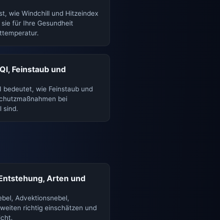
t, wie Windchill und Hitzeindex
ie für Ihre Gesundheit
fttemperatur.
AQI, Feinstaub und
I bedeutet, wie Feinstaub und
Schutzmaßnahmen bei
l sind.
Entstehung, Arten und
bel, Advektionsnebel,
tweiten richtig einschätzen und
icht.