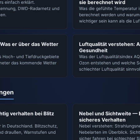
sie berechnet wird
s einfach erklärt.
rkennung, DWD-Radarnetz und
Was die gefühlte Temperatur is
en.
berechnet werden und warum s
wichtiger sein kann als die Lu
: Was er über das Wetter
Luftqualität verstehen: 
Gesundheit
s Hoch- und Tiefdruckgebiete
Was der Luftqualitätsindex AQ
meter das kommende Wetter
Ozon entstehen und welche 
schlechter Luftqualität sinnvol
ungen
tig verhalten bei Blitz
Nebel und Sichtweite — 
sicheres Verhalten
r in Deutschland. Blitzschutz,
Nebel verstehen: Strahlungsne
und draußen, Warnstufen und
Nebelarten im Überblick. Sich
sicher fahren bei schlechter S