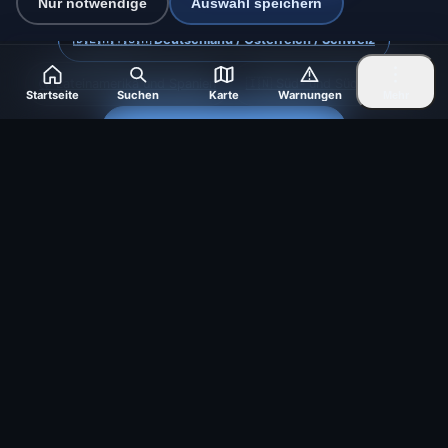
Nur notwendige
Auswahl speichern
🇩🇪🇦🇹🇨🇭 Deutschland / Österreich / Schweiz
🌎 Lateinamerika und Spanien
🇮🇳 Süd- und Südostasien
Startseite
Suchen
Karte
Warnungen
Mehr
🌍 Internationales Wetternetzwerk
Betreiber: Spolek Minizoo.cz z.s. | Vereins-Nr.:
21135550 |
info@vorhersage.online
© 2026 Vorhersage Online · Daten: Open-Meteo (ECMWF, ICON) ·
BrightSky (DWD) · OpenWeatherMap · Warnungen: DWD