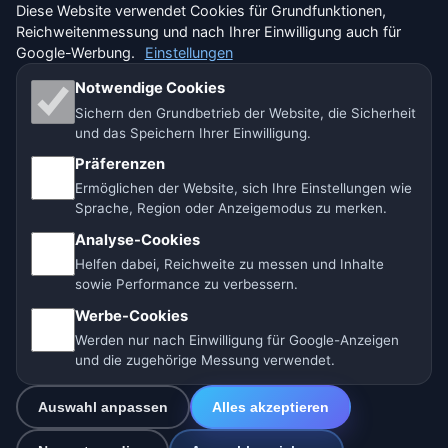
Nutzungsbedingungen
Diese Website verwendet Cookies für Grundfunktionen,
Reichweitenmessung und nach Ihrer Einwilligung auch für
Google-Werbung.
Einstellungen
Haftungsausschluss
Notwendige Cookies
Impressum
Sichern den Grundbetrieb der Website, die Sicherheit
und das Speichern Ihrer Einwilligung.
Wir helfen Tieren
Präferenzen
Sitemap
Ermöglichen der Website, sich Ihre Einstellungen wie
Sprache, Region oder Anzeigemodus zu merken.
Einstellungen
Analyse-Cookies
Helfen dabei, Reichweite zu messen und Inhalte
sowie Performance zu verbessern.
Werbe-Cookies
🇩🇪 Wetter Deutschland
🇦🇹 Wetter Österreich
Werden nur nach Einwilligung für Google-Anzeigen
und die zugehörige Messung verwendet.
🇨🇭 Wetter Schweiz
Auswahl anpassen
Alles akzeptieren
Unsere Wetterseiten:
🇨🇿 Tschechien
🇭🇷 Kroatien
🇧🇬 Bulgarien