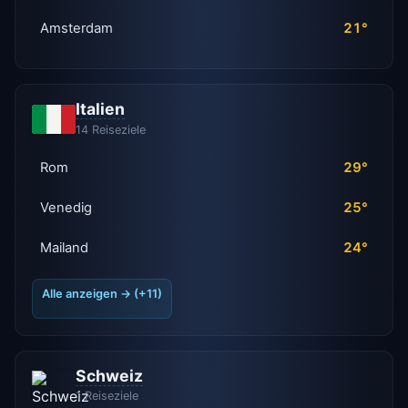
Amsterdam
21°
Italien
14 Reiseziele
Rom
29°
Venedig
25°
Mailand
24°
Alle anzeigen → (+11)
Schweiz
1 Reiseziele