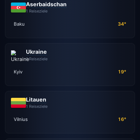
Aserbaidschan
1 Reiseziele
Baku
34°
Ukraine
1 Reiseziele
Kyiv
19°
Litauen
1 Reiseziele
Vilnius
16°