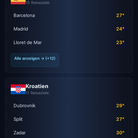
15 Reiseziele
Barcelona
27°
Madrid
24°
Lloret de Mar
23°
Alle anzeigen → (+12)
Kroatien
11 Reiseziele
Dubrovnik
29°
Split
27°
Zadar
30°