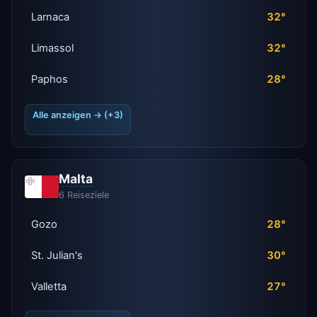
Larnaca
32°
Limassol
32°
Paphos
28°
Alle anzeigen → (+3)
Malta
6 Reiseziele
Gozo
28°
St. Julian's
30°
Valletta
27°