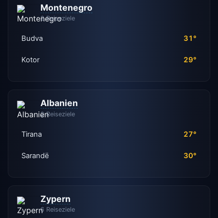
Montenegro
2 Reiseziele
Budva
31°
Kotor
29°
Albanien
2 Reiseziele
Tirana
27°
Sarandë
30°
Zypern
6 Reiseziele