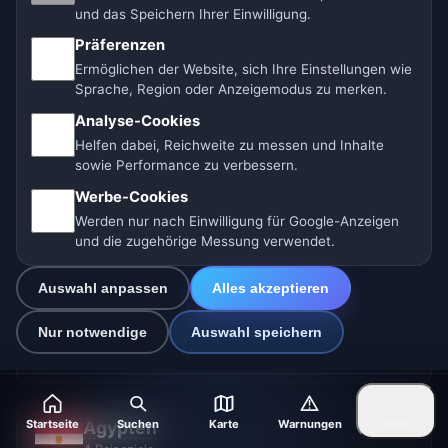
Istanbul
27°
und das Speichern Ihrer Einwilligung.
Präferenzen
Antalya
32°
Ermöglichen der Website, sich Ihre Einstellungen wie
Alanya
28°
Sprache, Region oder Anzeigemodus zu merken.
Analyse-Cookies
Alle anzeigen → (+6)
Helfen dabei, Reichweite zu messen und Inhalte
sowie Performance zu verbessern.
Werbe-Cookies
Werden nur nach Einwilligung für Google-Anzeigen
VAE
und die zugehörige Messung verwendet.
2 Reiseziele
Auswahl anpassen
Alles akzeptieren
Dubai
39°
Nur notwendige
Auswahl speichern
Abu Dhabi
40°
Startseite
Suchen
Karte
Warnungen
Ägypten
Mehr