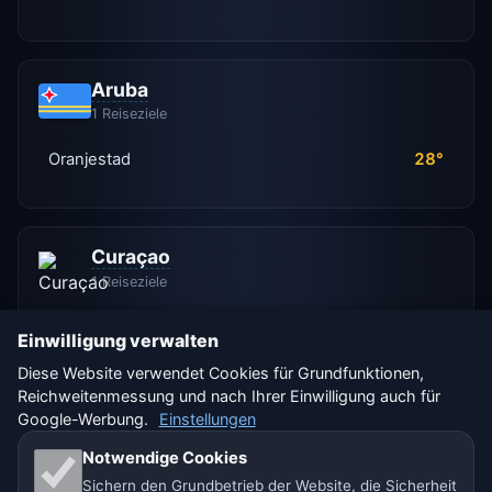
Aruba
1 Reiseziele
Oranjestad
28°
Curaçao
1 Reiseziele
Willemstad
28°
Einwilligung verwalten
Diese Website verwendet Cookies für Grundfunktionen,
Reichweitenmessung und nach Ihrer Einwilligung auch für
Google-Werbung.
Einstellungen
Türkei
9 Reiseziele
Notwendige Cookies
Sichern den Grundbetrieb der Website, die Sicherheit