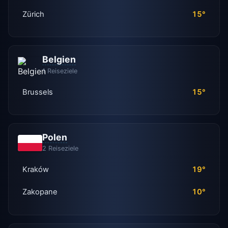
Zürich
15°
Belgien
1 Reiseziele
Brussels
15°
Polen
2 Reiseziele
Kraków
19°
Zakopane
10°