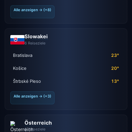
Alle anzeigen → (+8)
Slowakei
6 Reiseziele
Bratislava
23°
Košice
20°
Štrbské Pleso
13°
Alle anzeigen → (+3)
Österreich
2 Reiseziele