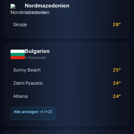
Nordmazedonien
1 Reiseziele
Skopje
28°
Bulgarien
5 Reiseziele
Sunny Beach
25°
Zlatni Pyasatsi
24°
Albena
24°
Alle anzeigen → (+2)