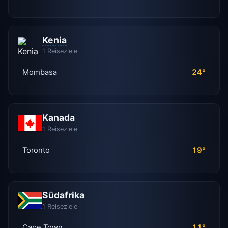
Kenia
1 Reiseziele
Mombasa
24°
Kanada
1 Reiseziele
Toronto
19°
Südafrika
1 Reiseziele
Cape Town
11°