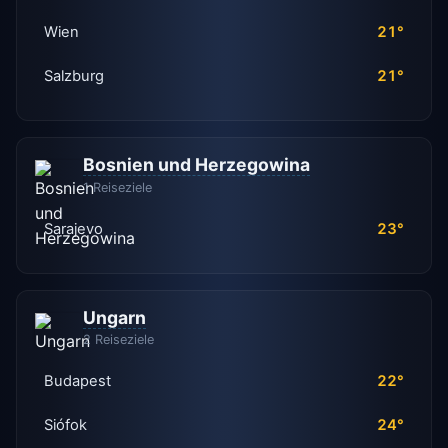
Wien
21°
Salzburg
21°
Bosnien und Herzegowina
1 Reiseziele
Sarajevo
23°
Ungarn
2 Reiseziele
Budapest
22°
Siófok
24°