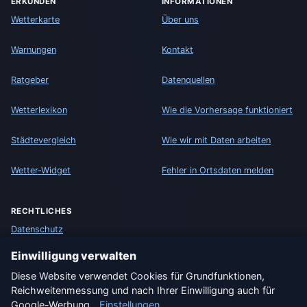
ERKUNDEN
INFORMATIONEN
Wetterkarte
Über uns
Warnungen
Kontakt
Ratgeber
Datenquellen
Wetterlexikon
Wie die Vorhersage funktioniert
Städtevergleich
Wie wir mit Daten arbeiten
Wetter-Widget
Fehler in Ortsdaten melden
RECHTLICHES
Datenschutz
Einwilligung verwalten
Cookies
Diese Website verwendet Cookies für Grundfunktionen,
Reichweitenmessung und nach Ihrer Einwilligung auch für
Nutzungsbedingungen
Google-Werbung.
Einstellungen