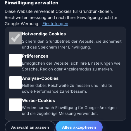
Einwilligung verwalten
Nutzungsbedingungen
Diese Website verwendet Cookies für Grundfunktionen,
Reichweitenmessung und nach Ihrer Einwilligung auch für
Haftungsausschluss
Google-Werbung.
Einstellungen
Impressum
Notwendige Cookies
Sichern den Grundbetrieb der Website, die Sicherheit
Wir helfen Tieren
und das Speichern Ihrer Einwilligung.
Präferenzen
Sitemap
Ermöglichen der Website, sich Ihre Einstellungen wie
Sprache, Region oder Anzeigemodus zu merken.
Einstellungen
Analyse-Cookies
Helfen dabei, Reichweite zu messen und Inhalte
sowie Performance zu verbessern.
🇩🇪 Wetter Deutschland
🇦🇹 Wetter Österreich
Werbe-Cookies
Werden nur nach Einwilligung für Google-Anzeigen
🇨🇭 Wetter Schweiz
und die zugehörige Messung verwendet.
Unsere Wetterseiten:
Auswahl anpassen
Alles akzeptieren