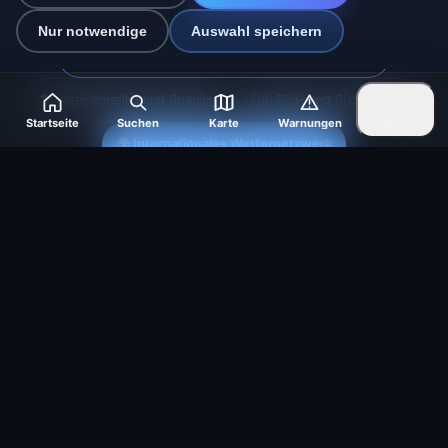
🇨🇿 Tschechien
🇭🇷 Kroatien
🇧🇬 Bulgarien
Nur notwendige
Auswahl speichern
🇩🇪🇦🇹🇨🇭 Deutschland / Österreich / Schweiz
🌎 Lateinamerika und Spanien
🇮🇳 Süd- und Südostasien
Startseite
Suchen
Karte
Warnungen
Mehr
🌍 Internationales Wetternetzwerk
Betreiber: Spolek Minizoo.cz z.s. | Vereins-Nr.:
21135550 |
info@vorhersage.online
© 2026 Vorhersage Online · Daten: Open-Meteo (ECMWF, ICON) ·
BrightSky · OpenWeatherMap · Warnungen: MeteoSchweiz