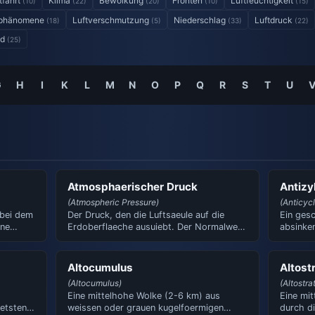
tfahrt
Klima
Bewölkung
Fronten
Luftfeuchtigkeit
(10)
(22)
(20)
(10)
(15)
rphänomene
Luftverschmutzung
Niederschlag
Luftdruck
(18)
(5)
(33)
(22)
nd
(25)
G
H
I
K
L
M
N
O
P
Q
R
S
T
U
Atmosphaerischer Druck
Antizy
(Atmospheric Pressure)
(Anticyc
 bei dem
Der Druck, den die Luftsaeule auf die
Ein ges
hne
Erdoberflaeche ausuiebt. Der Normalwert
absinken
auf Meereshoehe betrae…
der Nor
Altocumulus
Altost
(Altocumulus)
(Altostra
Eine mittelhohe Wolke (2-6 km) aus
Eine mi
etsten
weissen oder grauen kugelfoermigen
durch di