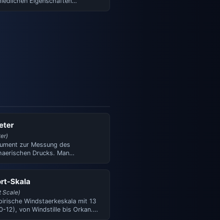
hiedlichen Eigenschaften
tur, Feuchtigkeit). …
eter
er)
trument zur Messung des
aerischen Drucks. Man
heidet Quecksilber- und
dba…
rt-Skala
t Scale)
pirische Windstaerkeskala mit 13
0-12), von Windstille bis Orkan.
de 1805 von …