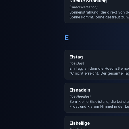
Direkte Strahlung
(Direct Radiation)
Sonnenstrahlung, die direkt von d
Sonne kommt, ohne gestreut zu w
Bei klarem Himmel macht si…
E
Eistag
(Ice Day)
Ein Tag, an dem die Hoechsttempe
°C nicht erreicht. Der gesamte Tag
also unter dem Gef…
Eisnadeln
(Ice Needles)
Sehr kleine Eiskristalle, die bei s
Frost und klarem Himmel in der Lu
schweben. Koennen Halo…
Eisheilige