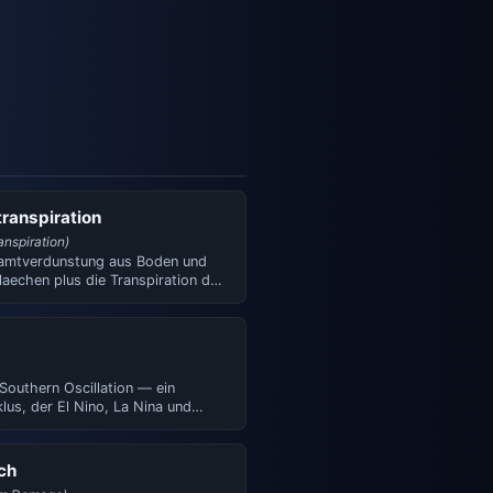
ranspiration
anspiration)
amtverdunstung aus Boden und
aechen plus die Transpiration der
n. Ein wichtige…
Southern Oscillation — ein
lus, der El Nino, La Nina und
e Phasen umfasst. De…
ch