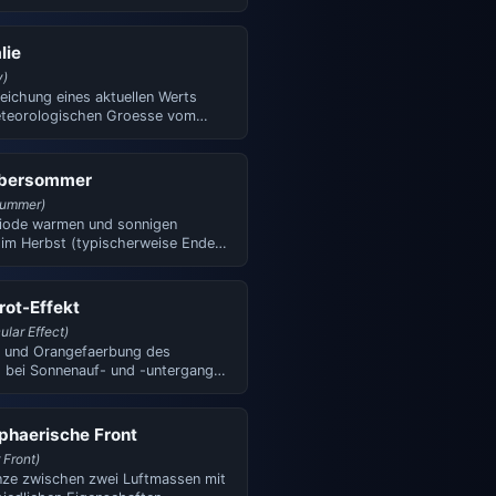
 erkennbar ist. …
lie
y)
eichung eines aktuellen Werts
eteorologischen Groesse vom
normal. Eine positiv…
ibersommer
Summer)
riode warmen und sonnigen
 im Herbst (typischerweise Ende
er bis Oktober). Begl…
ot-Effekt
ular Effect)
- und Orangefaerbung des
 bei Sonnenauf- und -untergang.
cht durch die Streuung…
phaerische Front
 Front)
nze zwischen zwei Luftmassen mit