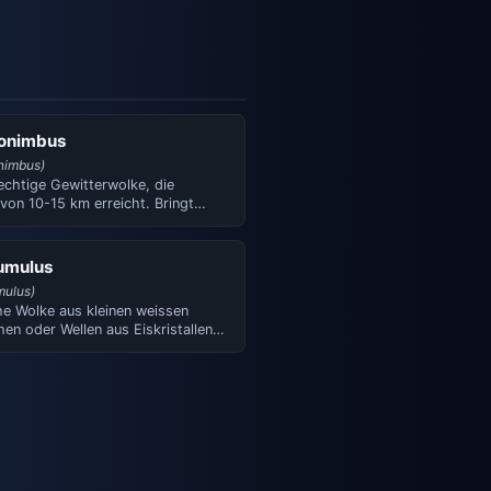
onimbus
nimbus)
echtige Gewitterwolke, die
von 10-15 km erreicht. Bringt
r, Hagel, Starknieders…
umulus
mulus)
he Wolke aus kleinen weissen
en oder Wellen aus Eiskristallen.
 einen sogenann…