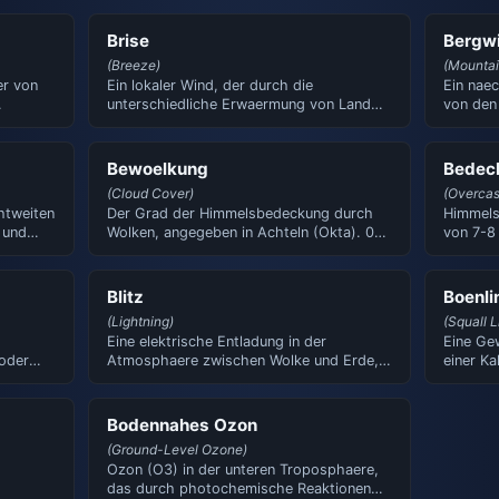
Brise
Bergw
(Breeze)
(Mountai
er von
Ein lokaler Wind, der durch die
Ein naec
unterschiedliche Erwaermung von Land
von den
und Wasserflaeche entsteht. Die…
Entsteh
Bewoelkung
Bedec
(Cloud Cover)
(Overcas
htweiten
Der Grad der Himmelsbedeckung durch
Himmels
 und
Wolken, angegeben in Achteln (Okta). 0
von 7-8
Okta = klar, 8 Okta = bed…
Der Him
Blitz
Boenli
(Lightning)
(Squall L
Eine elektrische Entladung in der
Eine Gew
 oder
Atmosphaere zwischen Wolke und Erde,
einer Ka
zwischen Wolken oder innerhal…
ploetzl
Bodennahes Ozon
(Ground-Level Ozone)
Ozon (O3) in der unteren Troposphaere,
das durch photochemische Reaktionen