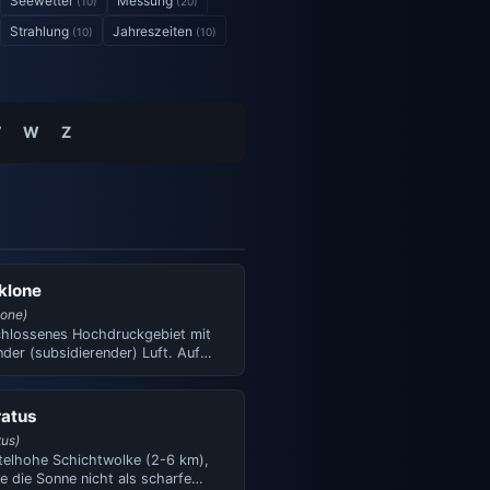
Seewetter
Messung
(10)
(20)
Strahlung
Jahreszeiten
(10)
(10)
V
W
Z
klone
lone)
chlossenes Hochdruckgebiet mit
der (subsidierender) Luft. Auf
dhalbkugel zirku…
ratus
tus)
ttelhohe Schichtwolke (2-6 km),
e die Sonne nicht als scharfe