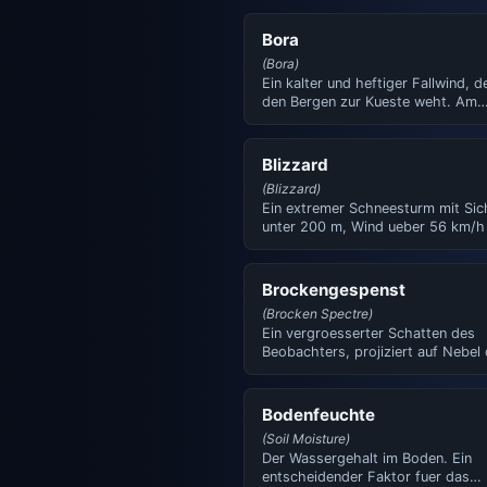
Bora
(Bora)
Ein kalter und heftiger Fallwind, d
den Bergen zur Kueste weht. Am
bekanntesten an der kroatis…
Blizzard
(Blizzard)
Ein extremer Schneesturm mit Sic
unter 200 m, Wind ueber 56 km/h
Temperaturen unter -12 …
Brockengespenst
(Brocken Spectre)
Ein vergroesserter Schatten des
Beobachters, projiziert auf Nebel
eine Wolke, umgeben von einer…
Bodenfeuchte
(Soil Moisture)
Der Wassergehalt im Boden. Ein
entscheidender Faktor fuer das