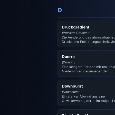
D
Druckgradient
(Pressure Gradient)
Die Aenderung des atmosphaeris
Drucks pro Entfernungseinheit. Je
groesser der Gradient, desto st…
Duerre
(Drought)
Eine laengere Periode mit unzure
Niederschlag gegenueber dem
Normalwert. Man unterscheidet 
Downburst
(Downburst)
Ein starker Abwind aus einer
Gewitterwolke, der beim Aufprall 
Boden zerstoererische Windboee