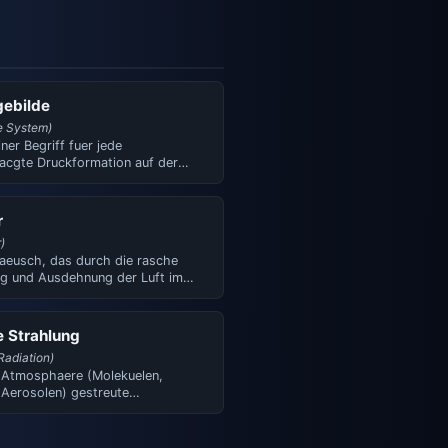
gebilde
e System)
ner Begriff fuer jede
acgte Druckformation auf der
schen Karte (Hoch, Tief, Ru…
r
)
aeusch, das durch die rasche
ng und Ausdehnung der Luft im
al entsteht. Die En…
e Strahlung
Radiation)
 Atmosphaere (Molekuelen,
 Aerosolen) gestreute
trahlung. Bei bedecktem Himmel