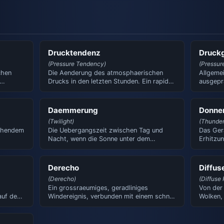
Drucktendenz
Druck
(Pressure Tendency)
(Pressur
chen
Die Aenderung des atmosphaerischen
Allgemei
Drucks in den letzten Stunden. Ein rapider
ausgepr
Abfall signalisiert ei…
synopti
Daemmerung
Donne
(Twilight)
(Thunder
ichendem
Die Uebergangszeit zwischen Tag und
Das Ger
Nacht, wenn die Sonne unter dem
Erhitzu
m…
Horizont steht, aber ihr von der…
Blitzkan
Derecho
Diffus
(Derecho)
(Diffuse 
Ein grossraeumiges, geradliniges
Von der
auf den
Windereignis, verbunden mit einem schnell
Wolken,
…
ziehenden Gewitterband. W…
Sonnens
…