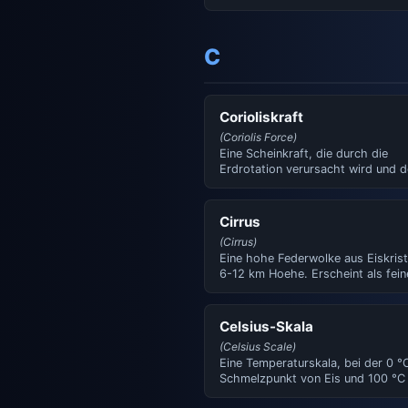
Pflanzenwachstum. Wird mit
Tensiometer…
C
Corioliskraft
(Coriolis Force)
Eine Scheinkraft, die durch die
Erdrotation verursacht wird und 
auf der Nordhalbkugel nach …
Cirrus
(Cirrus)
Eine hohe Federwolke aus Eiskrista
6-12 km Hoehe. Erscheint als fein
weisse Faeden. Abkuerzu…
Celsius-Skala
(Celsius Scale)
Eine Temperaturskala, bei der 0 °
Schmelzpunkt von Eis und 100 °C
Siedepunkt von Wasser bei…