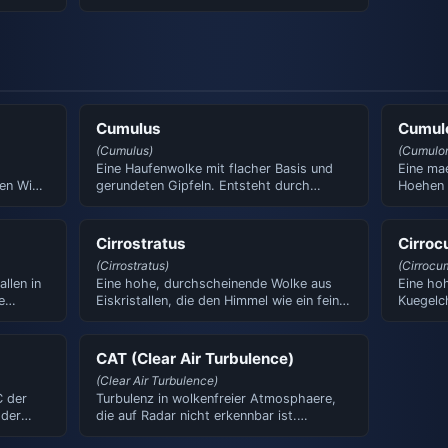
aus Abgasen entsteht. Im …
Cumulus
Cumul
(Cumulus)
(Cumulo
Eine Haufenwolke mit flacher Basis und
Eine ma
den Wind
gerundeten Gipfeln. Entsteht durch
Hoehen 
Konvektion an klaren Tagen…
Gewitte
Cirrostratus
Cirroc
(Cirrostratus)
(Cirrocu
llen in
Eine hohe, durchscheinende Wolke aus
Eine ho
e
Eiskristallen, die den Himmel wie ein feiner
Kuegelch
Schleier bedeckt. …
Erzeugt
CAT (Clear Air Turbulence)
(Clear Air Turbulence)
C der
Turbulenz in wolkenfreier Atmosphaere,
 der
die auf Radar nicht erkennbar ist.
Entsteht durch Windscherun…