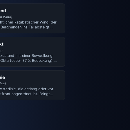
ind
n Wind)
htlicher katabatischer Wind, der
 Berghangen ins Tal absteigt.
t durch Abkuehl…
kt
t)
zustand mit einer Bewoelkung
 Okta (ueber 87 % Bedeckung).
mel ist nahezu volls…
nie
ine)
itterlinie, die entlang oder vor
ltfront angeordnet ist. Bringt
iche Windvers…