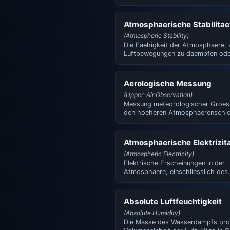
ist das Schalenanemometer mit …
Atmosphaerische Stabilitae
(Atmospheric Stability)
Die Faehigkeit der Atmosphaere, v
Luftbewegungen zu daempfen ode
foerdern. Eine stabile …
Aerologische Messung
(Upper-Air Observation)
Messung meteorologischer Groes
den hoeheren Atmosphaerenschi
mittels Radiosonden, Flugzeu…
Atmosphaerische Elektrizit
(Atmospheric Electricity)
Elektrische Erscheinungen in der
Atmosphaere, einschliesslich des
elektrischen Feldes, der Ionisieru
Absolute Luftfeuchtigkeit
(Absolute Humidity)
Die Masse des Wasserdampfs pro