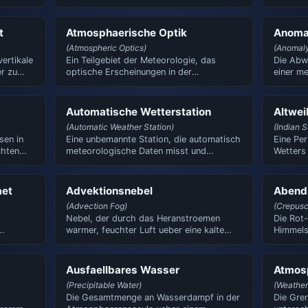
Gebilden. Kann Gewitter ankuen…
Scheibe
t
Atmosphaerische Optik
Anoma
(Atmospheric Optics)
(Anomal
ertikale
Ein Teilgebiet der Meteorologie, das
Die Abw
r zu
optische Erscheinungen in der
einer m
Atmosphaere untersucht: Regenboge…
Langzeit
Automatische Wetterstation
Altwe
(Automatic Weather Station)
(Indian 
sen in
Eine unbemannte Station, die automatisch
Eine Pe
chten
meteorologische Daten misst und
Wetters
uebertraegt. Misst Temperat…
Septemb
aet
Advektionsnebel
Abendr
(Advection Fog)
(Crepusc
Nebel, der durch das Heranstroemen
Die Rot
warmer, feuchter Luft ueber eine kalte
Himmels
…
Oberflaeche entsteht. Kann…
Verursa
Ausfaellbares Wasser
Atmos
(Precipitable Water)
(Weather
Die Gesamtmenge an Wasserdampf in der
Die Gre