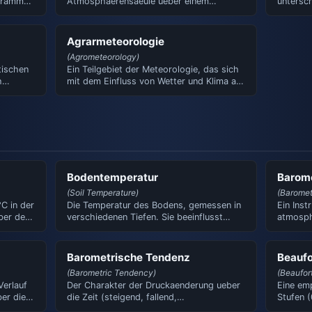
 Gramm
Atmosphaerensaeule ueber einem
untersc
bestimmten Ort, die sich bei vo…
(Tempera
Agrarmeteorologie
(Agrometeorology)
tischen
Ein Teilgebiet der Meteorologie, das sich
h
mit dem Einfluss von Wetter und Klima auf
die Landwirtscha…
Bodentemperatur
Barom
(Soil Temperature)
(Baromet
C in der
Die Temperatur des Bodens, gemessen in
Ein Ins
eber dem
verschiedenen Tiefen. Sie beeinflusst
atmosph
Vegetation, Landwirtsch…
untersc
Aneroi
Barometrische Tendenz
Beaufo
(Barometric Tendency)
(Beaufor
Verlauf
Der Charakter der Druckaenderung ueber
Eine em
er die
die Zeit (steigend, fallend,
Stufen (
gleichbleibend). Ein wichtiger I…
Sie wur