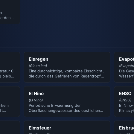
er
erden.
Eisregen
Evapot
(Glaze Ice)
(Evapotr
ratur 0
Eine durchsichtige, kompakte Eisschicht,
Die Ges
 bleibt
die durch das Gefrieren von Regentropfen
Wasserfl
auf Gegenstaenden …
Pflanze
El Nino
ENSO
(El Niño)
(ENSO)
tarkem
Periodische Erwaermung der
El Nino-
ft
Oberflaechengewaesser des oestlichen
Klimazyk
Pazifiks. Beeinflusst das Wetter wel…
neutral
Elmsfeuer
Eisbru