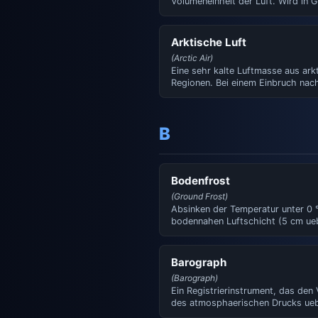
Volumeneinheit der Luft. Wird in
pro Kubikmeter angegeben.
Arktische Luft
(Arctic Air)
Eine sehr kalte Luftmasse aus ark
Regionen. Bei einem Einbruch nac
Mitteleuropa bringt sie e…
B
Bodenfrost
(Ground Frost)
Absinken der Temperatur unter 0 °
bodennahen Luftschicht (5 cm u
Boden), waehrend si…
Barograph
(Barograph)
Ein Registrierinstrument, das den 
des atmosphaerischen Drucks ueb
Zeit auf einem Papie…