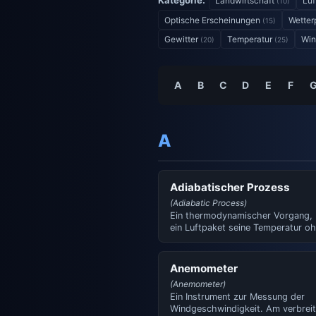
Kategorie:
Landwirtschaft
Luf
(10)
Optische Erscheinungen
Wette
(15)
Gewitter
Temperatur
Wi
(20)
(25)
A
B
C
D
E
F
A
Adiabatischer Prozess
(Adiabatic Process)
Ein thermodynamischer Vorgang,
ein Luftpaket seine Temperatur o
Waermeaustausch mit der U…
Anemometer
(Anemometer)
Ein Instrument zur Messung der
Windgeschwindigkeit. Am verbreit