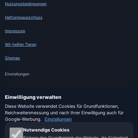
Nutzungsbedingungen
Haftungsausschluss
Impressum
Wir helfen Tieren
Sitemap
Einstellungen
Einwilligung verwalten
🇩🇪 Wetter Deutschland
🇦🇹 Wetter Österreich
Diese Website verwendet Cookies für Grundfunktionen,
Reichweitenmessung und nach Ihrer Einwilligung auch für
🇨🇭 Wetter Schweiz
Google-Werbung.
Einstellungen
Unsere Wetterseiten:
Notwendige Cookies
Sichern den Grundbetrieb der Website, die Sicherheit
🇨🇿 Tschechien
🇭🇷 Kroatien
🇧🇬 Bulgarien