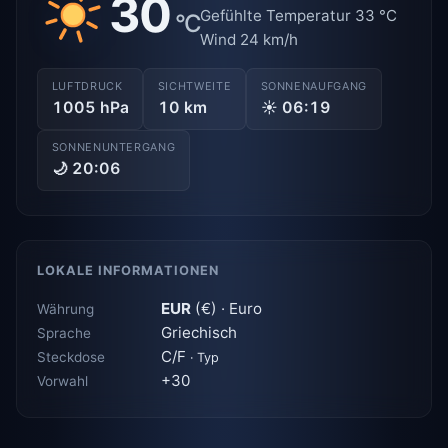
30
Gefühlte Temperatur 33 °C
°C
Wind 24 km/h
LUFTDRUCK
SICHTWEITE
SONNENAUFGANG
1005 hPa
10 km
☀ 06:19
SONNENUNTERGANG
🌙 20:06
LOKALE INFORMATIONEN
EUR
(€) · Euro
Währung
Griechisch
Sprache
C/F
Steckdose
· Typ
+30
Vorwahl