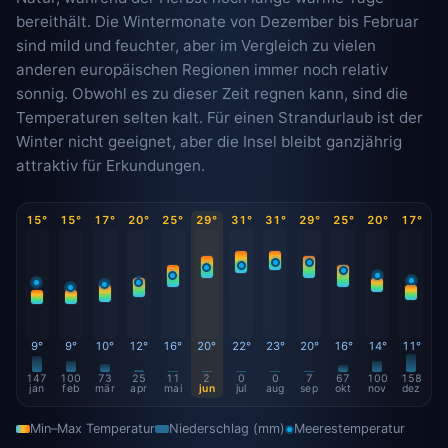
bereithält. Die Wintermonate von Dezember bis Februar
sind mild und feuchter, aber im Vergleich zu vielen
anderen europäischen Regionen immer noch relativ
sonnig. Obwohl es zu dieser Zeit regnen kann, sind die
Temperaturen selten kalt. Für einen Strandurlaub ist der
Winter nicht geeignet, aber die Insel bleibt ganzjährig
attraktiv für Erkundungen.
15°
15°
17°
20°
25°
29°
31°
31°
29°
25°
20°
17°
9°
9°
10°
12°
16°
20°
22°
23°
20°
16°
14°
11°
147
100
73
25
11
2
0
0
7
67
100
158
jan
feb
mär
apr
mai
jun
jul
aug
sep
okt
nov
dez
Min–Max Temperatur
Niederschlag (mm)
Meerestemperatur