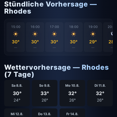
Stündliche Vorhersage —
Rhodes
15:00
16:00
17:00
18:00
19:00
20:0
30°
30°
30°
30°
29°
28°
—
—
—
—
—
—
Wettervorhersage — Rhodes
(7 Tage)
Sa 8.8.
So 9.8.
Mo 10.8.
Di 11.8.
30°
33°
32°
32°
24°
26°
26°
26°
Mi 12.8.
Do 13.8.
Fr 14.8.