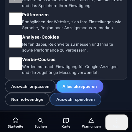
und das Speichern Ihrer Einwilligung.
🇩🇪🇦🇹🇨🇭 Deutschland / Österreich / Schweiz
Präferenzen
Ermöglichen der Website, sich Ihre Einstellungen wie
🌎 Lateinamerika und Spanien
🇮🇳 Süd- und Südostasien
Sprache, Region oder Anzeigemodus zu merken.
Analyse-Cookies
🌍 Internationales Wetternetzwerk
Helfen dabei, Reichweite zu messen und Inhalte
sowie Performance zu verbessern.
Betreiber: Spolek Minizoo.cz z.s. | Vereins-Nr.:
Werbe-Cookies
21135550 |
info@vorhersage.online
Werden nur nach Einwilligung für Google-Anzeigen
© 2026 Vorhersage Online · Daten: Open-Meteo (ECMWF, ICON) ·
und die zugehörige Messung verwendet.
BrightSky · OpenWeatherMap · Warnungen: MeteoSchweiz
Auswahl anpassen
Alles akzeptieren
Nur notwendige
Auswahl speichern
Startseite
Suchen
Karte
Warnungen
Mehr