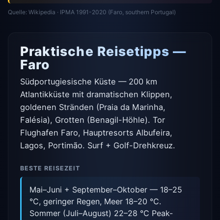
Quelle: Wikipedia · IPMA 1991-2020 (Faro, southern Portugal)
Praktische Reisetipps —
Faro
Südportugiesische Küste — 200 km
Atlantikküste mit dramatischen Klippen,
goldenen Stränden (Praia da Marinha,
Falésia), Grotten (Benagil-Höhle). Tor
Flughafen Faro, Hauptresorts Albufeira,
Lagos, Portimão. Surf + Golf-Drehkreuz.
BESTE REISEZEIT
Mai–Juni + September–Oktober — 18–25
°C, geringer Regen, Meer 18–20 °C.
Sommer (Juli–August) 22–28 °C Peak-