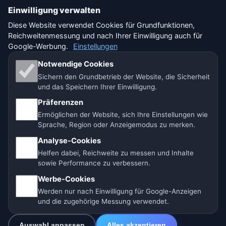
Einwilligung verwalten
🇩🇪 Wetter Deutschland
🇦🇹 Wetter Österreich
Diese Website verwendet Cookies für Grundfunktionen,
Reichweitenmessung und nach Ihrer Einwilligung auch für
🇨🇭 Wetter Schweiz
Google-Werbung.
Einstellungen
Unsere Wetterseiten:
Notwendige Cookies
Sichern den Grundbetrieb der Website, die Sicherheit
🇨🇿 Tschechien
🇭🇷 Kroatien
🇧🇬 Bulgarien
und das Speichern Ihrer Einwilligung.
Präferenzen
🇩🇪🇦🇹🇨🇭 Deutschland / Österreich / Schweiz
Ermöglichen der Website, sich Ihre Einstellungen wie
Sprache, Region oder Anzeigemodus zu merken.
🌎 Lateinamerika und Spanien
🇮🇳 Süd- und Südostasien
Analyse-Cookies
🌍 Internationales Wetternetzwerk
Helfen dabei, Reichweite zu messen und Inhalte
sowie Performance zu verbessern.
Betreiber: Spolek Minizoo.cz z.s. | Vereins-Nr.:
Werbe-Cookies
21135550 |
info@vorhersage.online
Werden nur nach Einwilligung für Google-Anzeigen
© 2026 Vorhersage Online · Daten: Open-Meteo (ECMWF, ICON) ·
und die zugehörige Messung verwendet.
BrightSky · OpenWeatherMap · Warnungen: MeteoSchweiz
Auswahl anpassen
Alles akzeptieren