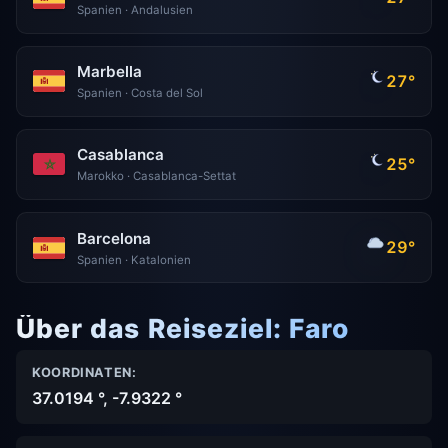
Spanien · Andalusien
Marbella
27°
Spanien · Costa del Sol
Casablanca
25°
Marokko · Casablanca-Settat
Barcelona
29°
Spanien · Katalonien
Über das Reiseziel: Faro
KOORDINATEN:
37.0194 °, -7.9322 °