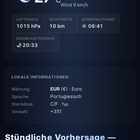
Wind 9 km/h
LUFTDRUCK
SICHTWEITE
SONNENAUFGANG
1015 hPa
10 km
☀ 06:41
SONNENUNTERGANG
🌙 20:33
LOKALE INFORMATIONEN
EUR
(€) · Euro
Währung
Portugiesisch
Sprache
C/F
Steckdose
· Typ
+351
Vorwahl
Stündliche Vorhersage —