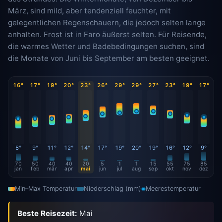
März, sind mild, aber tendenziell feuchter, mit
gelegentlichen Regenschauern, die jedoch selten lange
anhalten. Frost ist in Faro äußerst selten. Für Reisende,
die warmes Wetter und Badebedingungen suchen, sind
die Monate von Juni bis September am besten geeignet.
16°
17°
19°
20°
23°
26°
29°
29°
27°
23°
19°
17°
8°
9°
11°
12°
14°
17°
19°
20°
19°
16°
12°
9°
70
50
40
40
20
5
1
1
15
55
75
85
jan
feb
mär
apr
mai
jun
jul
aug
sep
okt
nov
dez
Min–Max Temperatur
Niederschlag (mm)
Meerestemperatur
Beste Reisezeit:
Mai