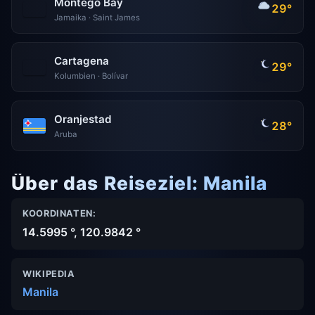
Montego Bay
29°
Jamaika · Saint James
Cartagena
29°
Kolumbien · Bolívar
Oranjestad
28°
Aruba
Über das Reiseziel: Manila
KOORDINATEN:
14.5995 °, 120.9842 °
WIKIPEDIA
Manila