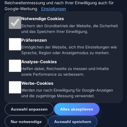
Reichweitenmessung und nach Ihrer Einwilligung auch für
🇨🇭 Wetter Schweiz
Google-Werbung.
Einstellungen
Unsere Wetterseiten:
Notwendige Cookies
Sichern den Grundbetrieb der Website, die Sicherheit
🇨🇿 Tschechien
🇭🇷 Kroatien
🇧🇬 Bulgarien
und das Speichern Ihrer Einwilligung.
🇩🇪🇦🇹🇨🇭 Deutschland / Österreich / Schweiz
Präferenzen
Ermöglichen der Website, sich Ihre Einstellungen wie
🌎 Lateinamerika und Spanien
🇮🇳 Süd- und Südostasien
Sprache, Region oder Anzeigemodus zu merken.
Analyse-Cookies
🌍 Internationales Wetternetzwerk
Helfen dabei, Reichweite zu messen und Inhalte
sowie Performance zu verbessern.
Betreiber: Spolek Minizoo.cz z.s. | Vereins-Nr.:
Werbe-Cookies
21135550 |
info@vorhersage.online
Werden nur nach Einwilligung für Google-Anzeigen
© 2026 Vorhersage Online · Daten: Open-Meteo (ECMWF, ICON) ·
und die zugehörige Messung verwendet.
BrightSky · OpenWeatherMap · Warnungen: MeteoSchweiz
Auswahl anpassen
Alles akzeptieren
Nur notwendige
Auswahl speichern