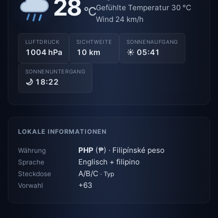
28
Gefühlte Temperatur 30 °C
°C
Wind 24 km/h
LUFTDRUCK
SICHTWEITE
SONNENAUFGANG
1004 hPa
10 km
☀ 05:41
SONNENUNTERGANG
🌙 18:22
LOKALE INFORMATIONEN
PHP
(₱) · Filipínské peso
Währung
Englisch + filipino
Sprache
A/B/C
Steckdose
· Typ
+63
Vorwahl