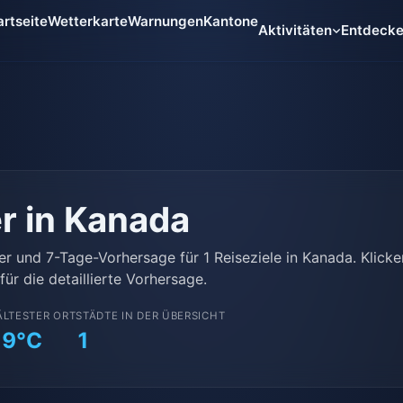
artseite
Wetterkarte
Warnungen
Kantone
Aktivitäten
Entdeck
r in Kanada
er und 7-Tage-Vorhersage für 1 Reiseziele in Kanada. Klicke
für die detaillierte Vorhersage.
ÄLTESTER ORT
STÄDTE IN DER ÜBERSICHT
19°C
1