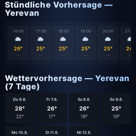
Stündliche Vorhersage —
Yerevan
16:00
17:00
18:00
19:00
20:00
21:0
26°
25°
25°
25°
25°
24°
—
—
—
—
—
—
Wettervorhersage — Yerevan
(7 Tage)
Do 6.8.
Fr 7.8.
Sa 8.8.
So 9.8.
28°
26°
26°
25°
22°
17°
18°
19°
Mo 10.8.
Di 11.8.
Mi 12.8.