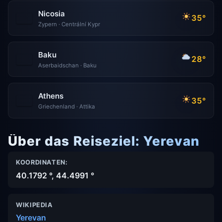
Nicosia
35°
Zypern · Centrální Kypr
Baku
28°
Aserbaidschan · Baku
Athens
35°
Griechenland · Attika
Über das Reiseziel: Yerevan
KOORDINATEN:
40.1792 °, 44.4991 °
WIKIPEDIA
Yerevan