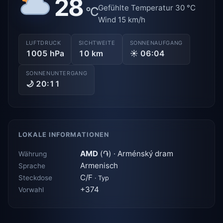
28
Gefühlte Temperatur 30 °C
°C
Wind 15 km/h
LUFTDRUCK
SICHTWEITE
SONNENAUFGANG
1005 hPa
10 km
☀ 06:04
SONNENUNTERGANG
🌙 20:11
LOKALE INFORMATIONEN
AMD
(֏) · Arménský dram
Währung
Armenisch
Sprache
C/F
Steckdose
· Typ
+374
Vorwahl