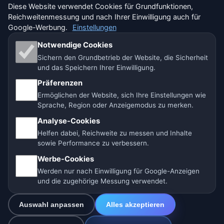
Diese Website verwendet Cookies für Grundfunktionen,
Reichweitenmessung und nach Ihrer Einwilligung auch für
🇨🇭 Wetter Schweiz
Google-Werbung.
Einstellungen
Unsere Wetterseiten:
Notwendige Cookies
Sichern den Grundbetrieb der Website, die Sicherheit
🇨🇿 Tschechien
🇭🇷 Kroatien
🇧🇬 Bulgarien
und das Speichern Ihrer Einwilligung.
🇩🇪🇦🇹🇨🇭 Deutschland / Österreich / Schweiz
Präferenzen
Ermöglichen der Website, sich Ihre Einstellungen wie
🌎 Lateinamerika und Spanien
🇮🇳 Süd- und Südostasien
Sprache, Region oder Anzeigemodus zu merken.
Analyse-Cookies
🌍 Internationales Wetternetzwerk
Helfen dabei, Reichweite zu messen und Inhalte
sowie Performance zu verbessern.
Betreiber: Spolek Minizoo.cz z.s. | Vereins-Nr.:
Werbe-Cookies
21135550 |
info@vorhersage.online
Werden nur nach Einwilligung für Google-Anzeigen
© 2026 Vorhersage Online · Daten: Open-Meteo (ECMWF, ICON) ·
und die zugehörige Messung verwendet.
BrightSky · OpenWeatherMap · Warnungen: MeteoSchweiz
Auswahl anpassen
Alles akzeptieren