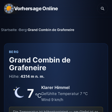
Vorhersage Online
Startseite
Berg
Grand Combin de Grafeneire
BERG
Grand Combin de
Grafeneire
Höhe:
4314 m n. m.
Klarer Himmel
7
Gefühlte Temperatur 7 °C
°C
Wind 9 km/h
Die Temperatur ist höhenkorrigiert — am Gipfel ist es