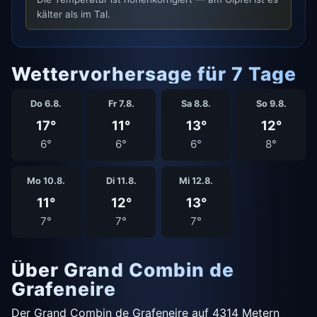
kälter als im Tal.
Wettervorhersage für 7 Tage
Do 6.8.
Fr 7.8.
Sa 8.8.
So 9.8.
17°
11°
13°
12°
6°
6°
6°
8°
Mo 10.8.
Di 11.8.
Mi 12.8.
11°
12°
13°
7°
7°
7°
Über Grand Combin de
Grafeneire
Der Grand Combin de Grafeneire auf 4314 Metern