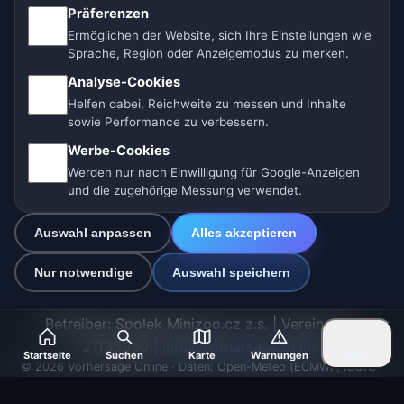
Präferenzen
Ermöglichen der Website, sich Ihre Einstellungen wie
🇩🇪 Wetter Deutschland
🇦🇹 Wetter Österreich
Sprache, Region oder Anzeigemodus zu merken.
Analyse-Cookies
🇨🇭 Wetter Schweiz
Helfen dabei, Reichweite zu messen und Inhalte
sowie Performance zu verbessern.
Unsere Wetterseiten:
Werbe-Cookies
🇨🇿 Tschechien
🇭🇷 Kroatien
🇧🇬 Bulgarien
Werden nur nach Einwilligung für Google-Anzeigen
und die zugehörige Messung verwendet.
🇩🇪🇦🇹🇨🇭 Deutschland / Österreich / Schweiz
Auswahl anpassen
Alles akzeptieren
🌎 Lateinamerika und Spanien
🇮🇳 Süd- und Südostasien
Nur notwendige
Auswahl speichern
🌍 Internationales Wetternetzwerk
Betreiber: Spolek Minizoo.cz z.s. | Vereins-Nr.:
21135550 |
info@vorhersage.online
Startseite
Suchen
Karte
Warnungen
Mehr
© 2026 Vorhersage Online · Daten: Open-Meteo (ECMWF, ICON) ·
BrightSky · OpenWeatherMap · Warnungen: MeteoSchweiz