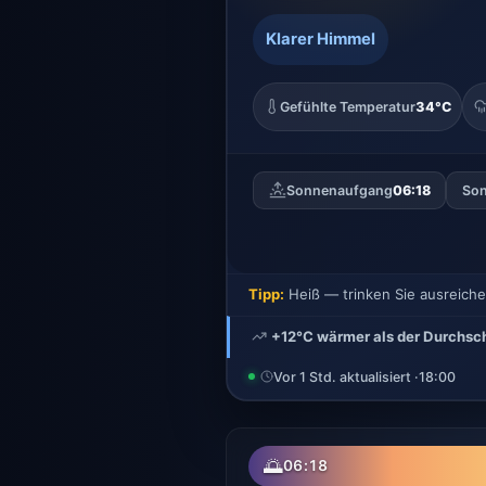
Klarer Himmel
Gefühlte Temperatur
34°C
Sonnenaufgang
06:18
Son
Tipp:
Heiß — trinken Sie ausreich
+12°C wärmer als der Durchsch
Vor 1 Std. aktualisiert ·
18:00
🌅
06:18