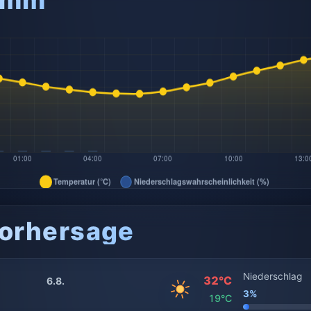
amm
orhersage
Niederschlag
32°C
6.8.
3%
19°C