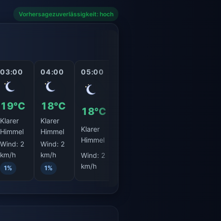
Vorhersagezuverlässigkeit: hoch
03:00
04:00
05:00
06:00
07:00
08:0
19°C
18°C
18°C
18°C
19°C
20°
Klarer
Klarer
Klarer
Klarer
Klarer
Klare
Himmel
Himmel
Himmel
Himmel
Himmel
Himm
Wind:
2
Wind:
2
km/h
km/h
Wind:
2
Wind:
4
Wind:
2
Wind
km/h
km/h
km/h
km/h
1%
1%