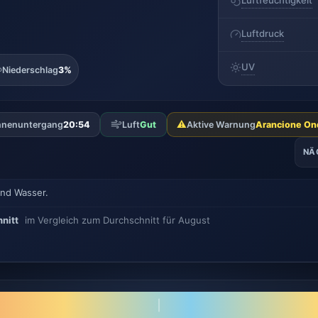
Luftfeuchtigkeit
Luftdruck
UV
Niederschlag
3%
⚠️
nenuntergang
20:54
Luft
Gut
Aktive Warnung
Arancione Ond
NÄ
end Wasser.
nitt
im Vergleich zum Durchschnitt für August