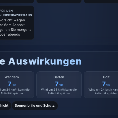
FÜR DEN
HUNDESPAZIERGANG
Vorsicht wegen
heißem Asphalt —
gehen Sie morgens
oder abends
he Auswirkungen
Wandern
Garten
Golf
7
7
7
/10
/10
/10
 um 24 km/h kann die
Wind um 24 km/h kann die
Wind um 24 km/h kan
Aktivität spürbar
Aktivität spürbar
Aktivität spürbar
beeinträchtigen.
beeinträchtigen.
beeinträchtigen.
hicht
Sonnenbrille und Schutz