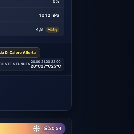
0%
1012 hPa
4,8
Mäßig
a Di Calore Allerta
20:00
21:00
22:00
CHSTE STUNDEN
28°C
27°C
25°C
☀
🌇
20:54