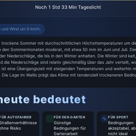
Noch 1 Std 33 Min Tageslicht
C und Wind um 6 km/h.
, trockene Sommer mit durchschnittlichen Höchsttemperaturen um die 
 den Sommermonaten moderat, mit etwa 50 mm im Juni und Juli. Der H
 Niederschläge, die bis in den Winter anhalten. Die Winter sind kal
 die Niederschläge sind relativ gleichmäßig über das Jahr verteilt, w
g ist eine Übergangszeit mit steigenden Temperaturen und weiterhin 
Die Lage im Wallis prägt das Klima mit tendenziell trockeneren Bedi
heute bedeutet
FÜR AUTOFAHRER
FÜR DEN GARTEN
FÜR SPORT
Straßenverhältnisse
Günstige
Bedingungen
ohne Risiko
Bedingungen für
akzeptabel, ab
Gartenarbeit
nicht ideal