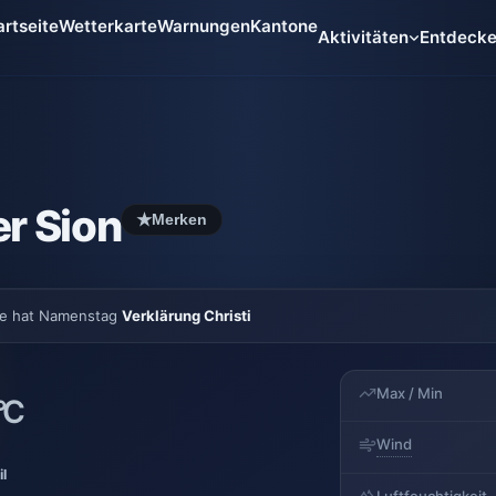
artseite
Wetterkarte
Warnungen
Kantone
Aktivitäten
Entdeck
r Sion
★
Merken
e hat Namenstag
Verklärung Christi
Max / Min
°C
Wind
il