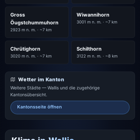
Gross
Wiwannihorn
Öugstchummuhorn
3001 m n. m. · ~7 km
2923 m n. m. · ~7 km
Chrütighorn
Schilthorn
3020 m n. m. · ~7 km
3122 m n. m. · ~8 km
Wetter im Kanton
Weitere Städte — Wallis und die zugehörige
Kantonsübersicht.
Kantonsseite öffnen