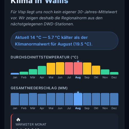
Klima in Wallis
Für Visp liegt uns noch kein eigener 30-Jahres-Mittelwert
vor. Wir zeigen deshalb die Regionalnorm aus den
nächstgelegenen DWD-Stationen.
Aktuell 14 °C — 5.7 °C kälter als der
Klimanormalwert für August (19.5 °C).
DURCHSCHNITTSTEMPERATUR (°C)
Jan
Feb
Mär
Apr
Mai
Jun
Jul
Aug
Sep
Okt
Nov
Dez
GESAMTNIEDERSCHLAG (MM)
Jan
Feb
Mär
Apr
Mai
Jun
Jul
Aug
Sep
Okt
Nov
Dez
🔥
WÄRMSTER MONAT