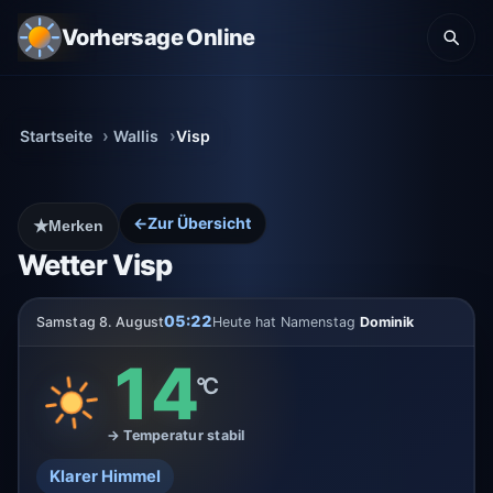
Vorhersage Online
Startseite
Wallis
Visp
←
Zur Übersicht
★
Merken
Wetter Visp
05:22
Samstag 8. August
Heute hat Namenstag
Dominik
14
°C
→ Temperatur stabil
Klarer Himmel