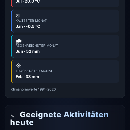
Jul · 20.0 °C
❄️
KÄLTESTER MONAT
Jan · -0.5 °C
🌧️
REGENREICHSTER MONAT
Jun · 52 mm
☀️
TROCKENSTER MONAT
Feb · 38 mm
Klimanormwerte 1991–2020
Geeignete Aktivitäten
heute