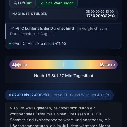
✓
Luft
Gut
Keine Warnungen
08:00
09:00
10:00
NÄCHSTE STUNDEN
17°C
20°C
22°C
-6°C kühler als der Durchschnitt
im Vergleich zum
Durchschnitt für August
Vor 21 Min. aktualisiert ·
07:00
☀
🌅
🌇
06:18
20:49
Noch 13 Std 27 Min Tageslicht
07:00 bis 12:00
Gefühlt etwa 21 °C und Wind um 4 km/h.
Visp, im Wallis gelegen, zeichnet sich durch ein
kontinentales Klima mit alpinen Einflüssen aus. Die
Sommer sind typischerweise warm und angenehm, mit
Höchsttemperaturen, die im Juli, dem wärmsten Monat,