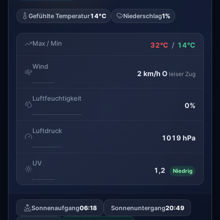
Gefühlte Temperatur
14°C
Niederschlag
1%
Max / Min
32°C
/
14°C
Wind
2 km/h
O
leiser Zug
Luftfeuchtigkeit
0%
Luftdruck
1019 hPa
UV
1,2
Niedrig
Sonnenaufgang
06:18
Sonnenuntergang
20:49