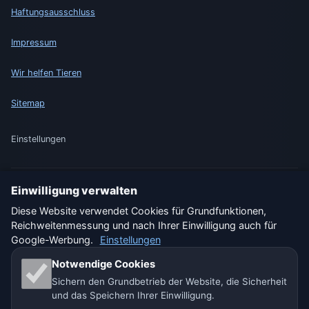
Haftungsausschluss
Impressum
Wir helfen Tieren
Sitemap
Einstellungen
Einwilligung verwalten
🇩🇪 Wetter Deutschland
🇦🇹 Wetter Österreich
Diese Website verwendet Cookies für Grundfunktionen,
Reichweitenmessung und nach Ihrer Einwilligung auch für
🇨🇭 Wetter Schweiz
Google-Werbung.
Einstellungen
Unsere Wetterseiten:
Notwendige Cookies
Sichern den Grundbetrieb der Website, die Sicherheit
🇨🇿 Tschechien
🇭🇷 Kroatien
🇧🇬 Bulgarien
und das Speichern Ihrer Einwilligung.