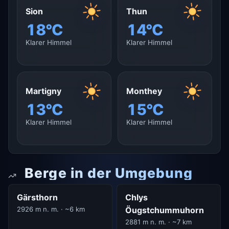
Sion
Thun
18°C
14°C
Klarer Himmel
Klarer Himmel
Martigny
Monthey
13°C
15°C
Klarer Himmel
Klarer Himmel
Berge in der Umgebung
Gärsthorn
Chlys
2926 m n. m. · ~6 km
Öugstchummuhorn
2881 m n. m. · ~7 km