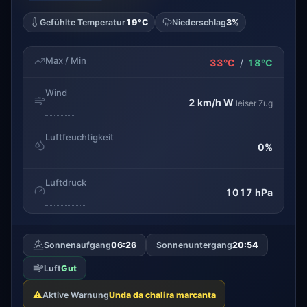
Gefühlte Temperatur
19°C
Niederschlag
3%
Max / Min
33°C
/
18°C
Wind
2 km/h
W
leiser Zug
Luftfeuchtigkeit
0%
Luftdruck
1017 hPa
Sonnenaufgang
06:26
Sonnenuntergang
20:54
Luft
Gut
⚠️
Aktive Warnung
Unda da chalira marcanta