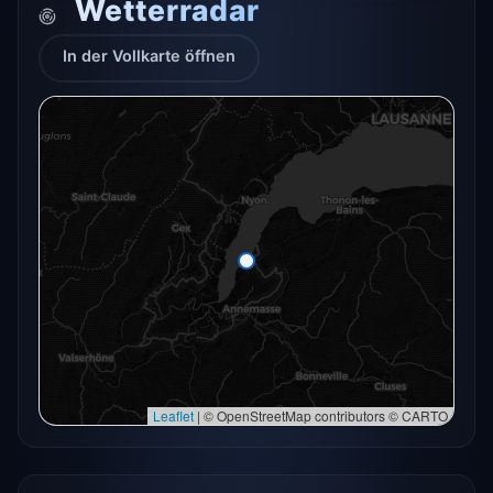
Wetterradar
In der Vollkarte öffnen
Das Radar für diesen Ort konnte gerade nicht
geladen werden.
In der Vollkarte öffnen
In der Vollkarte öffnen →
Erneut versuchen
Leaflet
|
© OpenStreetMap contributors © CARTO