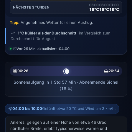
05:00
06:00
07:00
NÄCHSTE STUNDEN
18°C
18°C
19°C
Tipp:
Angenehmes Wetter für einen Ausflug.
-1°C kühler als der Durchschnitt
im Vergleich zum
Durchschnitt für August
Vor 29 Min. aktualisiert ·
04:00
🌘
🌇
🌅
06:26
20:54
Sonnenaufgang in 1 Std 57 Min · Abnehmende Sichel
(18 %)
04:00 bis 10:00
Gefühlt etwa 20 °C und Wind um 3 km/h.
Anières, gelegen auf einer Höhe von etwa 46 Grad
nördlicher Breite, erlebt typischerweise warme und