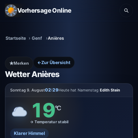
Vorhersage Online
Startseite
Genf
Anières
←
Zur Übersicht
★
Merken
Wetter Anières
02:29
Sonntag 9. August
Heute hat Namenstag
Edith Stein
19
°C
→ Temperatur stabil
Klarer Himmel