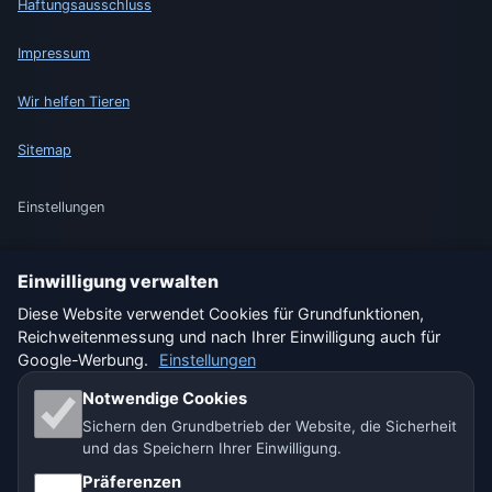
Haftungsausschluss
Impressum
Wir helfen Tieren
Sitemap
Einstellungen
Einwilligung verwalten
🇩🇪 Wetter Deutschland
🇦🇹 Wetter Österreich
Diese Website verwendet Cookies für Grundfunktionen,
Reichweitenmessung und nach Ihrer Einwilligung auch für
🇨🇭 Wetter Schweiz
Google-Werbung.
Einstellungen
Unsere Wetterseiten:
Notwendige Cookies
Sichern den Grundbetrieb der Website, die Sicherheit
🇨🇿 Tschechien
🇭🇷 Kroatien
🇧🇬 Bulgarien
und das Speichern Ihrer Einwilligung.
Präferenzen
🇩🇪🇦🇹🇨🇭 Deutschland / Österreich / Schweiz