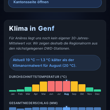
Kantonsseite öffnen
Klima in Genf
Für Anières liegt uns noch kein eigener 30-Jahres-
Mittelwert vor. Wir zeigen deshalb die Regionalnorm aus
den nächstgelegenen DWD-Stationen.
Aktuell 19 °C — 1.3 °C kälter als der
Klimanormalwert für August (20 °C).
DURCHSCHNITTSTEMPERATUR (°C)
Jan
Feb
Mär
Apr
Mai
Jun
Jul
Aug
Sep
Okt
Nov
Dez
GESAMTNIEDERSCHLAG (MM)