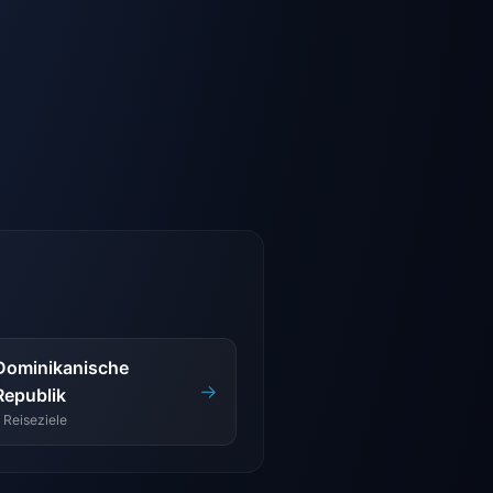
Dominikanische
→
Republik
 Reiseziele