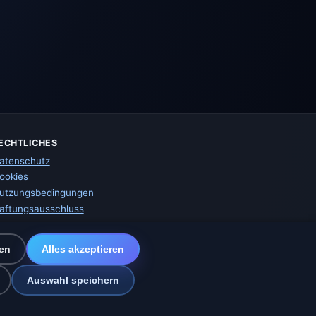
ECHTLICHES
atenschutz
ookies
utzungsbedingungen
aftungsausschluss
mpressum
ir helfen Tieren
en
Alles akzeptieren
itemap
instellungen
Auswahl speichern