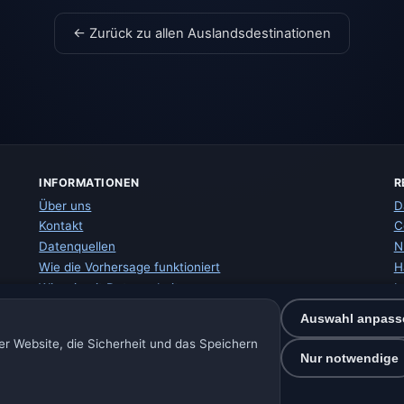
← Zurück zu allen Auslandsdestinationen
INFORMATIONEN
R
Über uns
D
Kontakt
C
Datenquellen
N
Wie die Vorhersage funktioniert
H
Wie wir mit Daten arbeiten
I
Fehler in Ortsdaten melden
W
Auswahl anpass
S
r Website, die Sicherheit und das Speichern
E
Nur notwendige