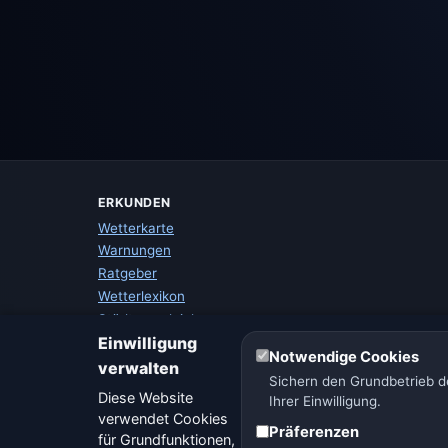
ERKUNDEN
Wetterkarte
Warnungen
Ratgeber
Wetterlexikon
Städtevergleich
Einwilligung
Wetter-Widget
Notwendige Cookies
verwalten
Sichern den Grundbetrieb de
Diese Website
Ihrer Einwilligung.
verwendet Cookies
Präferenzen
für Grundfunktionen,