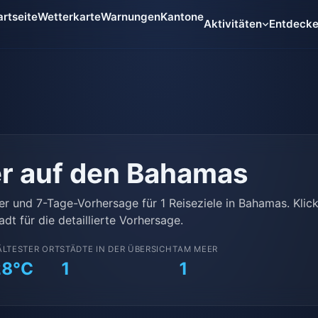
artseite
Wetterkarte
Warnungen
Kantone
Aktivitäten
Entdeck
r auf den Bahamas
er und 7-Tage-Vorhersage für 1 Reiseziele in Bahamas. Klic
adt für die detaillierte Vorhersage.
ÄLTESTER ORT
STÄDTE IN DER ÜBERSICHT
AM MEER
28°C
1
1