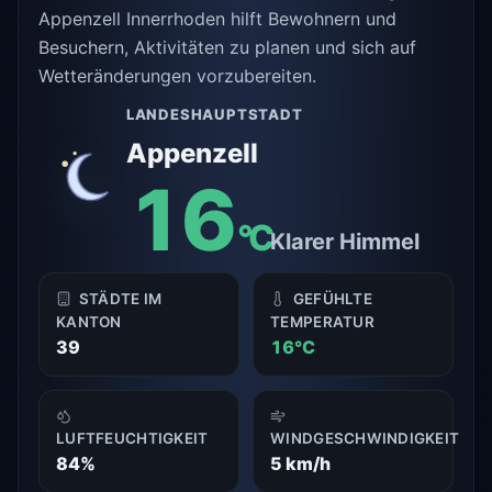
Appenzell Innerrhoden hilft Bewohnern und
Besuchern, Aktivitäten zu planen und sich auf
Wetteränderungen vorzubereiten.
LANDESHAUPTSTADT
Appenzell
16
°C
Klarer Himmel
STÄDTE IM
GEFÜHLTE
KANTON
TEMPERATUR
39
16°C
LUFTFEUCHTIGKEIT
WINDGESCHWINDIGKEIT
84%
5 km/h