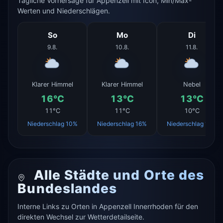
Tägliche Vorhersage für Appenzell mit Icon, Min/Max-
Werten und Niederschlägen.
So
Mo
Di
9.8.
10.8.
11.8.
Klarer Himmel
Klarer Himmel
Nebel
16°C
13°C
13°C
11°C
11°C
10°C
Niederschlag 10%
Niederschlag 16%
Niederschlag 16%
Alle Städte und Orte des
Bundeslandes
Interne Links zu Orten in Appenzell Innerrhoden für den
direkten Wechsel zur Wetterdetailseite.