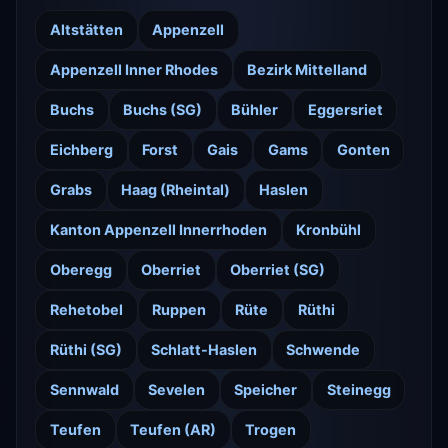
Altstätten
Appenzell
Appenzell Inner Rhodes
Bezirk Mittelland
Buchs
Buchs (SG)
Bühler
Eggersriet
Eichberg
Forst
Gais
Gams
Gonten
Grabs
Haag (Rheintal)
Haslen
Kanton Appenzell Innerrhoden
Kronbühl
Oberegg
Oberriet
Oberriet (SG)
Rehetobel
Ruppen
Rüte
Rüthi
Rüthi (SG)
Schlatt-Haslen
Schwende
Sennwald
Sevelen
Speicher
Steinegg
Teufen
Teufen (AR)
Trogen