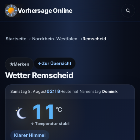
Vorhersage Online
Startseite
Nordrhein-Westfalen
Remscheid
←
Zur Übersicht
★
Merken
Wetter Remscheid
02:18
Samstag 8. August
Heute hat Namenstag
Dominik
11
°C
→ Temperatur stabil
Klarer Himmel