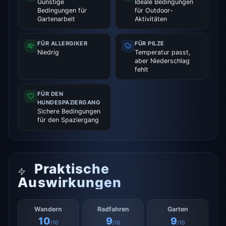
Günstige
Ideale Bedingungen
Bedingungen für
für Outdoor-
Gartenarbeit
Aktivitäten
FÜR ALLERGIKER
FÜR PILZE
Niedrig
Temperatur passt,
aber Niederschlag
fehlt
FÜR DEN
HUNDESPAZIERGANG
Sichere Bedingungen
für den Spaziergang
Praktische
Auswirkungen
Wandern
Radfahren
Garten
10
9
9
/10
/10
/10