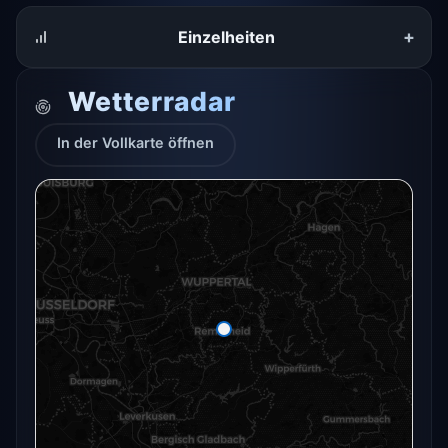
+
Einzelheiten
Wetterradar
In der Vollkarte öffnen
Das Radar für diesen Ort konnte gerade nicht
geladen werden.
In der Vollkarte öffnen
In der Vollkarte öffnen →
Erneut versuchen