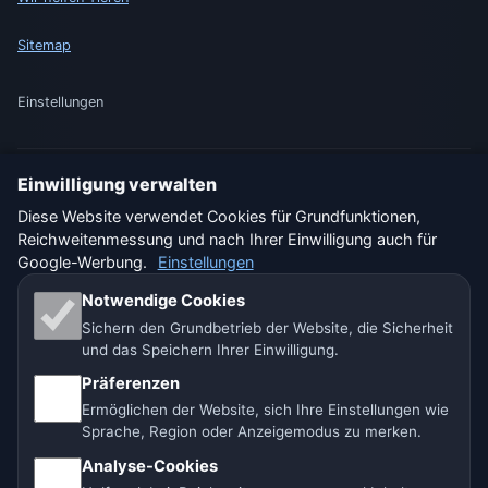
Sitemap
Einstellungen
Einwilligung verwalten
🇩🇪 Wetter Deutschland
🇦🇹 Wetter Österreich
Diese Website verwendet Cookies für Grundfunktionen,
Reichweitenmessung und nach Ihrer Einwilligung auch für
🇨🇭 Wetter Schweiz
Google-Werbung.
Einstellungen
Unsere Wetterseiten:
Notwendige Cookies
Sichern den Grundbetrieb der Website, die Sicherheit
🇨🇿 Tschechien
🇭🇷 Kroatien
🇧🇬 Bulgarien
und das Speichern Ihrer Einwilligung.
🇩🇪🇦🇹🇨🇭 Deutschland / Österreich / Schweiz
Präferenzen
Ermöglichen der Website, sich Ihre Einstellungen wie
🌎 Lateinamerika und Spanien
🇮🇳 Süd- und Südostasien
Sprache, Region oder Anzeigemodus zu merken.
Analyse-Cookies
🌍 Internationales Wetternetzwerk