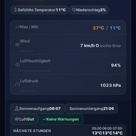
Gefühlte Temperatur
11°C
Niederschlag
2%
Max / Min
27°C
/
11°C
Wind
7 km/h
O
leichte Brise
Luftfeuchtigkeit
94%
Luftdruck
1023 hPa
Sonnenaufgang
06:07
Sonnenuntergang
21:06
✓
Luft
Gut
Keine Warnungen
05:00
06:00
07:00
NÄCHSTE STUNDEN
13°C
13°C
14°C