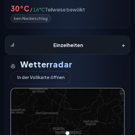
30°C
/
16°C
Teilweise bewölkt
kein Niederschlag
+
Einzelheiten
Wetterradar
In der Vollkarte öffnen
Das Radar für diesen Ort konnte gerade nicht
geladen werden.