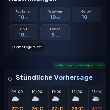
Radfahren
Wandern
Garten
10
10
10
/10
/10
/10
Golf
Laufen
10
9
/10
/10
Leichte Lage reicht
Vorhersagezuverlässigkeit: hoch
Stündliche Vorhersage
09:00
10:00
11:00
12:00
13:00
22°C
25°C
27°C
29°C
31°C