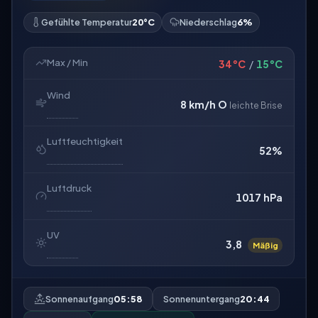
Gefühlte Temperatur
20°C
Niederschlag
6%
Max / Min
34°C
/
15°C
Wind
8 km/h
O
leichte Brise
Luftfeuchtigkeit
52%
Luftdruck
1017 hPa
UV
3,8
Mäßig
Sonnenaufgang
05:58
Sonnenuntergang
20:44