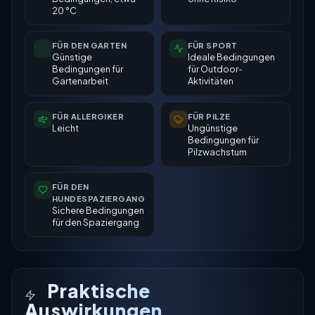
20 °C
FÜR DEN GARTEN
FÜR SPORT
Günstige
Ideale Bedingungen
Bedingungen für
für Outdoor-
Gartenarbeit
Aktivitäten
FÜR ALLERGIKER
FÜR PILZE
Leicht
Ungünstige
Bedingungen für
Pilzwachstum
FÜR DEN
HUNDESPAZIERGANG
Sichere Bedingungen
für den Spaziergang
Praktische
Auswirkungen