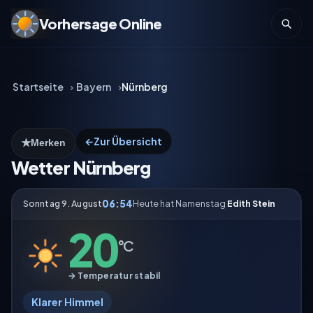
Vorhersage Online
Startseite
Bayern
Nürnberg
←
Zur Übersicht
★
Merken
Wetter Nürnberg
06:54
Sonntag 9. August
Heute hat Namenstag
Edith Stein
20
°C
→ Temperatur stabil
Klarer Himmel