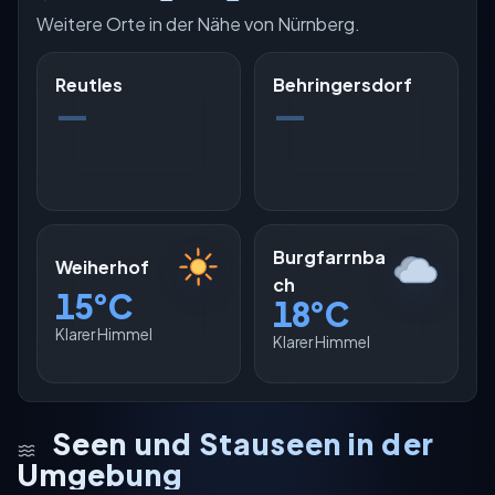
Weitere Orte in der Nähe von Nürnberg.
Reutles
Behringersdorf
—
—
Burgfarrnba
Weiherhof
ch
15°C
18°C
Klarer Himmel
Klarer Himmel
Seen und Stauseen in der
Umgebung