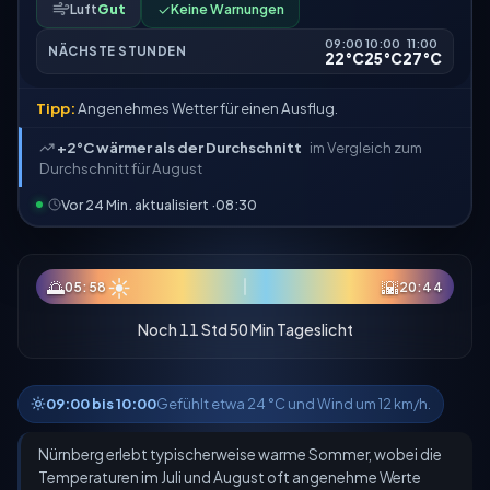
Luft
Gut
✓
Keine Warnungen
09:00
10:00
11:00
NÄCHSTE STUNDEN
22°C
25°C
27°C
Tipp:
Angenehmes Wetter für einen Ausflug.
+2°C wärmer als der Durchschnitt
im Vergleich zum
Durchschnitt für August
Vor 24 Min. aktualisiert ·
08:30
☀
🌅
🌇
05:58
20:44
Noch 11 Std 50 Min Tageslicht
09:00 bis 10:00
Gefühlt etwa 24 °C und Wind um 12 km/h.
Nürnberg erlebt typischerweise warme Sommer, wobei die
Temperaturen im Juli und August oft angenehme Werte