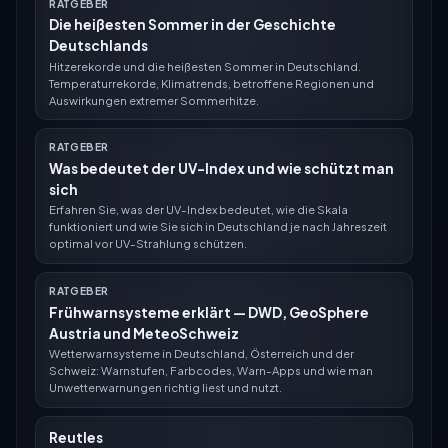
RATGEBER
Die heißesten Sommer in der Geschichte
Deutschlands
Hitzerekorde und die heißesten Sommer in Deutschland.
Temperaturrekorde, Klimatrends, betroffene Regionen und
Auswirkungen extremer Sommerhitze.
RATGEBER
Was bedeutet der UV-Index und wie schützt man
sich
Erfahren Sie, was der UV-Index bedeutet, wie die Skala
funktioniert und wie Sie sich in Deutschland je nach Jahreszeit
optimal vor UV-Strahlung schützen.
RATGEBER
Frühwarnsysteme erklärt — DWD, GeoSphere
Austria und MeteoSchweiz
Wetterwarnsysteme in Deutschland, Österreich und der
Schweiz: Warnstufen, Farbcodes, Warn-Apps und wie man
Unwetterwarnungen richtig liest und nutzt.
Reutles