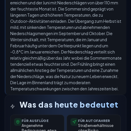
erreichen und der Juni mit Niederschlägen von über 110 mm
der feuchteste Monat ist. Die Sommer sind geprägt von
längeren Tagen und höheren Temperaturen, die zu
Outdoor-Aktivitäten einladen. Der Übergang zum Herbst ist
mild, mit sinkenden Temperaturen und abnehmenden
Niederschlagsmengen im September und Oktober. Die
Winter sind kalt, mit Temperaturen, die im Januar und
Februar häufig unter dem Gefrierpunkt liegen und um
-0,8°C im Januar erreichen. Der Niederschlag verteilt sich
relativ gleichmäßig über das Jahr, wobei die Sommermonate
tendenziell etwas feuchter sind. Der Frühling bringt einen
allmählichen Anstieg der Temperaturen und eine Zunahme
der Niederschläge, was die Natur zu neuem Leben erweckt.
Die Lage im Binnenland trägt zu moderaten
Temperaturschwankungen zwischen den Jahreszeiten bei.
Was das heute bedeutet
FÜR AUSFLÜGE
FÜR AUTOFAHRER
Angenehme
Straßenverhältnisse
Bedingungen, etwa
ohne Risiko