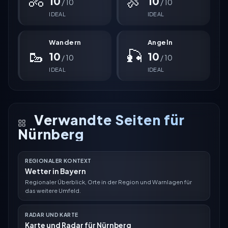
🚴
🍖
10
10
/ 10
/ 10
IDEAL
IDEAL
Wandern
Angeln
🥾
🎣
10
10
/ 10
/ 10
IDEAL
IDEAL
Verwandte Seiten für
Nürnberg
REGIONALER KONTEXT
Wetter in Bayern
Regionaler Überblick, Orte in der Region und Warnlagen für
das weitere Umfeld.
RADAR UND KARTE
Karte und Radar für Nürnberg