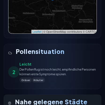
In der Vollkarte öffnen
In der Vollkarte öffnen →
Erneut versuchen
Leaflet
|
© OpenStreetMap contributors © CARTO
Pollensituation
Leicht
Der Pollenflug ist noch leicht, empfindliche Personen
2
können erste Symptome spüren.
Gräser
Kräuter
Nahe gelegene Städte