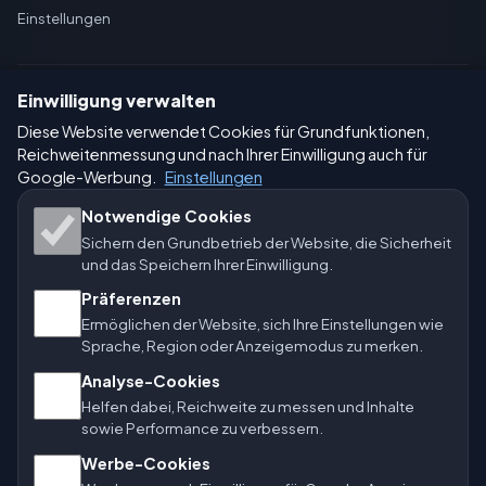
Einstellungen
Einwilligung verwalten
🇩🇪 Wetter Deutschland
🇦🇹 Wetter Österreich
Diese Website verwendet Cookies für Grundfunktionen,
Reichweitenmessung und nach Ihrer Einwilligung auch für
🇨🇭 Wetter Schweiz
Google-Werbung.
Einstellungen
Unsere Wetterseiten:
Notwendige Cookies
Sichern den Grundbetrieb der Website, die Sicherheit
🇨🇿 Tschechien
🇭🇷 Kroatien
🇧🇬 Bulgarien
und das Speichern Ihrer Einwilligung.
🇩🇪🇦🇹🇨🇭 Deutschland / Österreich / Schweiz
Präferenzen
Ermöglichen der Website, sich Ihre Einstellungen wie
🌎 Lateinamerika und Spanien
🇮🇳 Süd- und Südostasien
Sprache, Region oder Anzeigemodus zu merken.
Analyse-Cookies
🌍 Internationales Wetternetzwerk
Helfen dabei, Reichweite zu messen und Inhalte
sowie Performance zu verbessern.
Betreiber: Spolek Minizoo.cz z.s. | Vereins-Nr.: 21135550
Werbe-Cookies
|
info@vorhersage.online