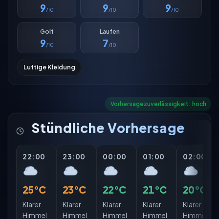
9
9
9
/10
/10
/10
Golf
Laufen
9
7
/10
/10
Luftige Kleidung
Vorhersagezuverlässigkeit: hoch
Stündliche Vorhersage
22:00
23:00
00:00
01:00
02:00
25°C
23°C
22°C
21°C
20°C
Klarer
Klarer
Klarer
Klarer
Klarer
Himmel
Himmel
Himmel
Himmel
Himmel