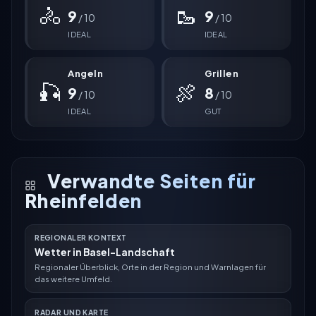
🚴
🥾
9
9
/ 10
/ 10
IDEAL
IDEAL
Angeln
Grillen
🎣
🍖
9
8
/ 10
/ 10
IDEAL
GUT
Verwandte Seiten für
Rheinfelden
REGIONALER KONTEXT
Wetter in Basel-Landschaft
Regionaler Überblick, Orte in der Region und Warnlagen für
das weitere Umfeld.
RADAR UND KARTE