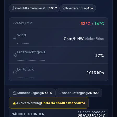
Gefühlte Temperatur
30°C
Niederschlag
4%
Max / Min
33°C
/
16°C
Wind
7 km/h
NW
leichte Brise
Luftfeuchtigkeit
37%
Luftdruck
1013 hPa
Sonnenaufgang
06:18
Sonnenuntergang
20:50
⚠️
Aktive Warnung
Unda da chalira marcanta
22:00
23:00
00:00
NÄCHSTE STUNDEN
25°C
23°C
22°C