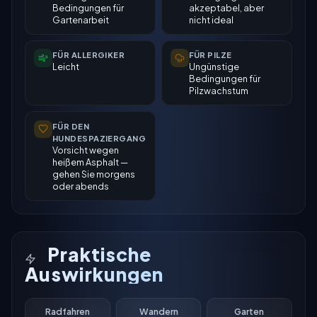
Bedingungen für
akzeptabel, aber
Gartenarbeit
nicht ideal
FÜR ALLERGIKER
FÜR PILZE
Leicht
Ungünstige
Bedingungen für
Pilzwachstum
FÜR DEN
HUNDESPAZIERGANG
Vorsicht wegen
heißem Asphalt —
gehen Sie morgens
oder abends
Praktische
Auswirkungen
Radfahren
Wandern
Garten