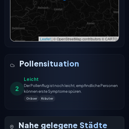
In der Vollkarte öffnen
In der Vollkarte öffnen →
Erneut versuchen
Leaflet
|
© OpenStreetMap contributors © CARTO
Pollensituation
Leicht
Der Pollenflug ist noch leicht, empfindliche Personen
2
können erste Symptome spüren.
Gräser
Kräuter
Nahe gelegene Städte