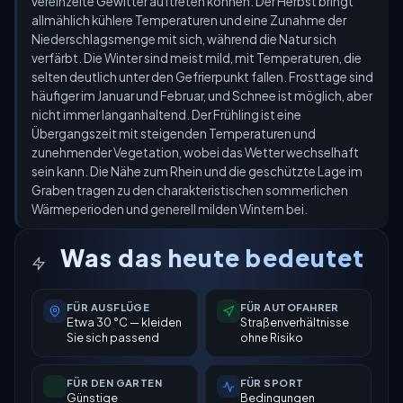
vereinzelte Gewitter auftreten können. Der Herbst bringt
allmählich kühlere Temperaturen und eine Zunahme der
Niederschlagsmenge mit sich, während die Natur sich
verfärbt. Die Winter sind meist mild, mit Temperaturen, die
selten deutlich unter den Gefrierpunkt fallen. Frosttage sind
häufiger im Januar und Februar, und Schnee ist möglich, aber
nicht immer langanhaltend. Der Frühling ist eine
Übergangszeit mit steigenden Temperaturen und
zunehmender Vegetation, wobei das Wetter wechselhaft
sein kann. Die Nähe zum Rhein und die geschützte Lage im
Graben tragen zu den charakteristischen sommerlichen
Wärmeperioden und generell milden Wintern bei.
Was das heute bedeutet
FÜR AUSFLÜGE
FÜR AUTOFAHRER
Etwa 30 °C — kleiden
Straßenverhältnisse
Sie sich passend
ohne Risiko
FÜR DEN GARTEN
FÜR SPORT
Günstige
Bedingungen