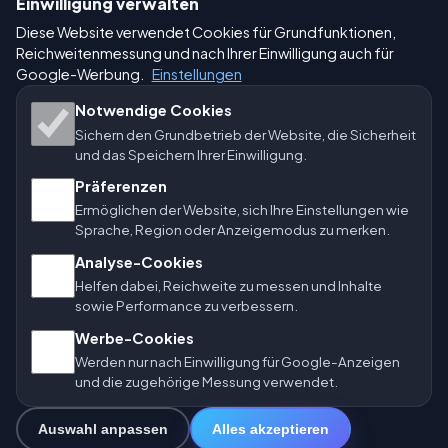
Einwilligung verwalten
🇩🇪 Wetter Deutschland
🇦🇹 Wetter Österreich
Diese Website verwendet Cookies für Grundfunktionen,
Reichweitenmessung und nach Ihrer Einwilligung auch für
🇨🇭 Wetter Schweiz
Google-Werbung.
Einstellungen
Unsere Wetterseiten:
Notwendige Cookies
Sichern den Grundbetrieb der Website, die Sicherheit
🇨🇿 Tschechien
🇭🇷 Kroatien
🇧🇬 Bulgarien
und das Speichern Ihrer Einwilligung.
🇩🇪🇦🇹🇨🇭 Deutschland / Österreich / Schweiz
Präferenzen
Ermöglichen der Website, sich Ihre Einstellungen wie
🌎 Lateinamerika und Spanien
🇮🇳 Süd- und Südostasien
Sprache, Region oder Anzeigemodus zu merken.
Analyse-Cookies
🌍 Internationales Wetternetzwerk
Helfen dabei, Reichweite zu messen und Inhalte
sowie Performance zu verbessern.
Betreiber: Spolek Minizoo.cz z.s. | Vereins-Nr.: 21135550
Werbe-Cookies
|
info@vorhersage.online
Werden nur nach Einwilligung für Google-Anzeigen
© 2026 Vorhersage Online · Daten: Open-Meteo (ECMWF, ICON) ·
und die zugehörige Messung verwendet.
BrightSky · OpenWeatherMap · Warnungen: MeteoSchweiz
Auswahl anpassen
Alles akzeptieren