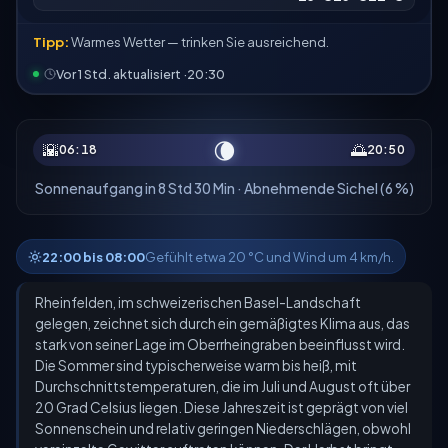
Tipp:
Warmes Wetter — trinken Sie ausreichend.
Vor 1 Std. aktualisiert ·
20:30
🌘
🌇
🌅
06:18
20:50
Sonnenaufgang in 8 Std 30 Min · Abnehmende Sichel (6 %)
22:00 bis 08:00
Gefühlt etwa 20 °C und Wind um 4 km/h.
Rheinfelden, im schweizerischen Basel-Landschaft
gelegen, zeichnet sich durch ein gemäßigtes Klima aus, das
stark von seiner Lage im Oberrheingraben beeinflusst wird.
Die Sommer sind typischerweise warm bis heiß, mit
Durchschnittstemperaturen, die im Juli und August oft über
20 Grad Celsius liegen. Diese Jahreszeit ist geprägt von viel
Sonnenschein und relativ geringen Niederschlägen, obwohl