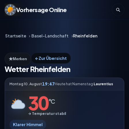
Vorhersage Online
Startseite
Basel-Landschaft
Rheinfelden
←
Zur Übersicht
★
Merken
Wetter Rheinfelden
19:47
Montag 10. August
Heute hat Namenstag
Laurentius
30
°C
→ Temperatur stabil
Klarer Himmel