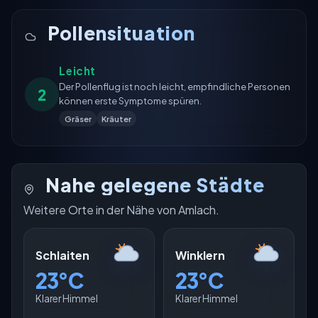
Pollensituation
Leicht
Der Pollenflug ist noch leicht, empfindliche Personen
2
können erste Symptome spüren.
Gräser
Kräuter
Nahe gelegene Städte
Weitere Orte in der Nähe von Amlach.
Schlaiten
Winklern
23°C
23°C
Klarer Himmel
Klarer Himmel