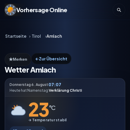
Vorhersage Online
Startseite
Tirol
Amlach
←
Zur Übersicht
★
Merken
Wetter Amlach
07:07
Donnerstag 6. August
Heute hat Namenstag
Verklärung Christi
23
°C
→ Temperatur stabil