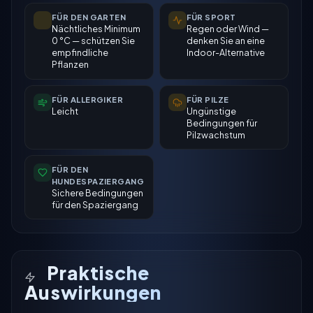
FÜR DEN GARTEN
FÜR SPORT
Nächtliches Minimum
Regen oder Wind —
0 °C — schützen Sie
denken Sie an eine
empfindliche
Indoor-Alternative
Pflanzen
FÜR ALLERGIKER
FÜR PILZE
Leicht
Ungünstige
Bedingungen für
Pilzwachstum
FÜR DEN
HUNDESPAZIERGANG
Sichere Bedingungen
für den Spaziergang
Praktische
Auswirkungen