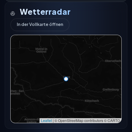
Wetterradar
In der Vollkarte öffnen
Das Radar für diesen Ort konnte gerade nicht
geladen werden.
In der Vollkarte öffnen
In der Vollkarte öffnen →
Erneut versuchen
Leaflet
|
© OpenStreetMap contributors © CARTO