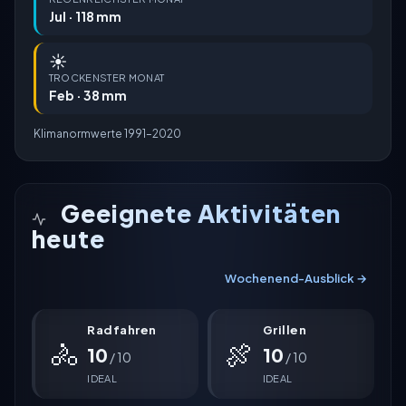
Jul · 118 mm
☀️
TROCKENSTER MONAT
Feb · 38 mm
Klimanormwerte 1991–2020
Geeignete Aktivitäten
heute
Wochenend-Ausblick →
Radfahren
Grillen
🚴
🍖
10
10
/ 10
/ 10
IDEAL
IDEAL