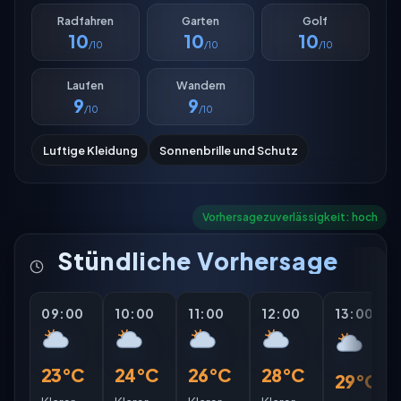
Radfahren
Garten
Golf
10
10
10
/10
/10
/10
Laufen
Wandern
9
9
/10
/10
Luftige Kleidung
Sonnenbrille und Schutz
Vorhersagezuverlässigkeit: hoch
Stündliche Vorhersage
09:00
10:00
11:00
12:00
13:00
23°C
24°C
26°C
28°C
29°C