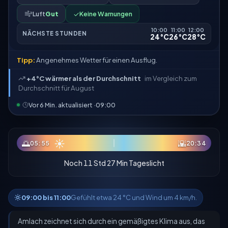
Luft
Gut
✓
Keine Warnungen
10:00
11:00
12:00
NÄCHSTE STUNDEN
24°C
26°C
28°C
Tipp:
Angenehmes Wetter für einen Ausflug.
+4°C wärmer als der Durchschnitt
im Vergleich zum
Durchschnitt für August
Vor 6 Min. aktualisiert ·
09:00
☀
🌅
🌇
05:55
20:34
Noch 11 Std 27 Min Tageslicht
09:00 bis 11:00
Gefühlt etwa 24 °C und Wind um 4 km/h.
Amlach zeichnet sich durch ein gemäßigtes Klima aus, das