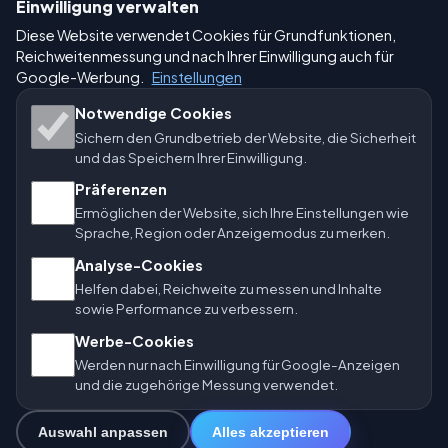
Einwilligung verwalten
🇩🇪 Wetter Deutschland
🇦🇹 Wetter Österreich
Diese Website verwendet Cookies für Grundfunktionen,
Reichweitenmessung und nach Ihrer Einwilligung auch für
🇨🇭 Wetter Schweiz
Google-Werbung.
Einstellungen
Unsere Wetterseiten:
Notwendige Cookies
Sichern den Grundbetrieb der Website, die Sicherheit
🇨🇿 Tschechien
🇭🇷 Kroatien
🇧🇬 Bulgarien
und das Speichern Ihrer Einwilligung.
Präferenzen
🇩🇪🇦🇹🇨🇭 Deutschland / Österreich / Schweiz
Ermöglichen der Website, sich Ihre Einstellungen wie
Sprache, Region oder Anzeigemodus zu merken.
🌎 Lateinamerika und Spanien
🇮🇳 Süd- und Südostasien
Analyse-Cookies
🌍 Internationales Wetternetzwerk
Helfen dabei, Reichweite zu messen und Inhalte
sowie Performance zu verbessern.
Betreiber: Spolek Minizoo.cz z.s. | Vereins-Nr.: 21135550
Werbe-Cookies
|
info@vorhersage.online
Werden nur nach Einwilligung für Google-Anzeigen
© 2026 Vorhersage Online · Daten: Open-Meteo (ECMWF, ICON) ·
und die zugehörige Messung verwendet.
BrightSky · OpenWeatherMap · Warnungen: GeoSphere Austria
Auswahl anpassen
Alles akzeptieren