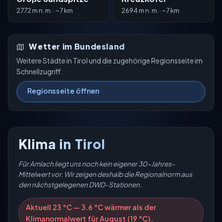
2772 m n. m. · ~7 km
2694 m n. m. · ~7 km
Wetter im Bundesland
Weitere Städte in Tirol und die zugehörige Regionsseite im
Schnellzugriff.
Regionsseite öffnen
Klima in Tirol
Für Amlach liegt uns noch kein eigener 30-Jahres-
Mittelwert vor. Wir zeigen deshalb die Regionalnorm aus
den nächstgelegenen DWD-Stationen.
Aktuell 23 °C — 3.6 °C wärmer als der
Klimanormalwert für August (19 °C).