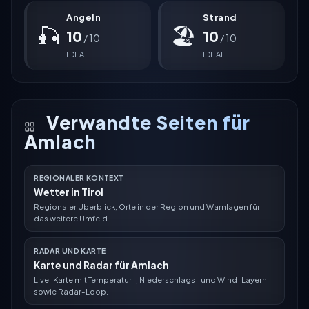
Angeln
Strand
🎣
🏖
10
10
/ 10
/ 10
IDEAL
IDEAL
Verwandte Seiten für
Amlach
REGIONALER KONTEXT
Wetter in Tirol
Regionaler Überblick, Orte in der Region und Warnlagen für
das weitere Umfeld.
RADAR UND KARTE
Karte und Radar für Amlach
Live-Karte mit Temperatur-, Niederschlags- und Wind-Layern
sowie Radar-Loop.