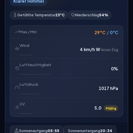
Klarer Himmel
Gefühlte Temperatur
23°C
Niederschlag
54%
Max / Min
29°C
/
0°C
Wind
4 km/h
W
leiser Zug
Luftfeuchtigkeit
0%
Luftdruck
1017 hPa
UV
5,0
Mäßig
Sonnenaufgang
05:55
Sonnenuntergang
20:34