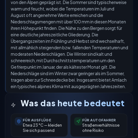
von den Alpen geprägt ist. Die Sommer sind typischerweise
warm und feucht, wobei die Temperaturen im Juli und
August oft angenehme Werte erreichen und die
Niederschlagsmengen mit über 100 mm in diesen Monaten
ihren Höhepunkt finden. Die Nähe zu den Bergen sorgt für
eine deutliche jahreszeitliche Gliederung. Die
Übergangszeiten im Frühling und Herbst sind wechselhaft,
mit allmählich steigenden bzw. fallenden Temperaturen und
moderaten Niederschlägen. Die Winter sind kalt und
schneereich, mit Durchschnittstemperaturen um den
Gefrierpunkt im Januar, der als kältester Monat gilt. Die
Niederschläge sind im Winter zwar geringer als im Sommer,
tragen aber zur Schneedecke bei. Insgesamt bietet Amlach
ein typisches alpines Klima mit ausgeprägten Jahreszeiten.
Was das heute bedeutet
FÜR AUSFLÜGE
FÜR AUTOFAHRER
Etwa 23 °C — kleiden
Straßenverhältnisse
Sie sich passend
ohne Risiko