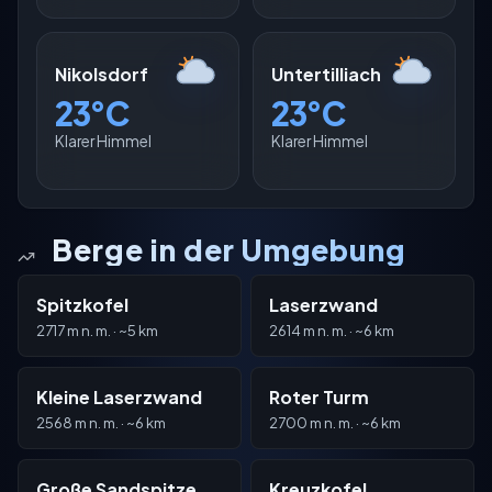
Nikolsdorf
Untertilliach
23°C
23°C
Klarer Himmel
Klarer Himmel
Berge in der Umgebung
Spitzkofel
Laserzwand
2717 m n. m. · ~5 km
2614 m n. m. · ~6 km
Kleine Laserzwand
Roter Turm
2568 m n. m. · ~6 km
2700 m n. m. · ~6 km
Große Sandspitze
Kreuzkofel