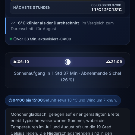
05:00
06:00
07:00
NÄCHSTE STUNDEN
11°C
12°C
13°C
-6°C kühler als der Durchschnitt
im Vergleich zum
Durchschnitt für August
Vor 33 Min. aktualisiert ·
04:00
🌘
🌇
🌅
06:10
21:09
Sonnenaufgang in 1 Std 37 Min · Abnehmende Sichel
(26 %)
04:00 bis 15:00
Gefühlt etwa 18 °C und Wind um 7 km/h.
Mönchengladbach, gelegen auf einer gemäßigten Breite,
erlebt typischerweise warme Sommer, wobei die
Temperaturen im Juli und August oft um die 19 Grad
Celsius liegen. Die Niederschlagsmengen sind in den