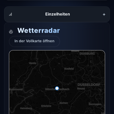
+
Einzelheiten
Wetterradar
In der Vollkarte öffnen
Das Radar für diesen Ort konnte gerade nicht
geladen werden.
In der Vollkarte öffnen
In der Vollkarte öffnen →
Erneut versuchen