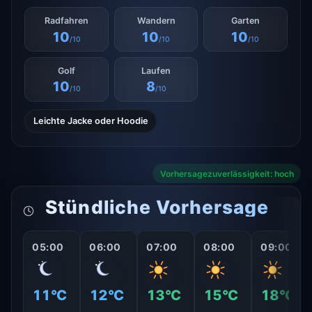
Radfahren
Wandern
Garten
10
10
10
/10
/10
/10
Golf
Laufen
10
8
/10
/10
Leichte Jacke oder Hoodie
Vorhersagezuverlässigkeit: hoch
Stündliche Vorhersage
05:00
06:00
07:00
08:00
09:00
11°C
12°C
13°C
15°C
18°C