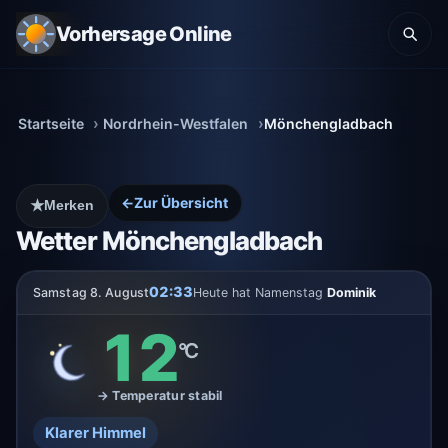
Vorhersage Online
Startseite
Nordrhein-Westfalen
Mönchengladbach
←
Zur Übersicht
★
Merken
Wetter Mönchengladbach
02:33
Samstag 8. August
Heute hat Namenstag
Dominik
12
°C
→ Temperatur stabil
Klarer Himmel