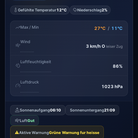
Gefühlte Temperatur
12°C
Niederschlag
2%
Max / Min
27°C
/
11°C
Wind
3 km/h
O
leiser Zug
Luftfeuchtigkeit
86%
Luftdruck
1023 hPa
Sonnenaufgang
06:10
Sonnenuntergang
21:09
Luft
Gut
⚠️
Aktive Warnung
Grüne Warnung fur heisse