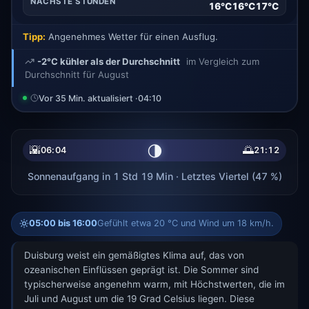
NÄCHSTE STUNDEN
16°C
16°C
17°C
Tipp:
Angenehmes Wetter für einen Ausflug.
-2°C kühler als der Durchschnitt
im Vergleich zum
Durchschnitt für August
Vor 35 Min. aktualisiert ·
04:10
🌗
🌇
🌅
06:04
21:12
Sonnenaufgang in 1 Std 19 Min · Letztes Viertel (47 %)
05:00 bis 16:00
Gefühlt etwa 20 °C und Wind um 18 km/h.
Duisburg weist ein gemäßigtes Klima auf, das von
ozeanischen Einflüssen geprägt ist. Die Sommer sind
typischerweise angenehm warm, mit Höchstwerten, die im
Juli und August um die 19 Grad Celsius liegen. Diese