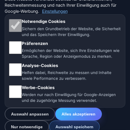
Reichweitenmessung und nach Ihrer Einwilligung auch für
🇨🇭 Wetter Schweiz
Google-Werbung.
Einstellungen
Unsere Wetterseiten:
Notwendige Cookies
Sichern den Grundbetrieb der Website, die Sicherheit
🇨🇿 Tschechien
🇭🇷 Kroatien
🇧🇬 Bulgarien
und das Speichern Ihrer Einwilligung.
🇩🇪🇦🇹🇨🇭 Deutschland / Österreich / Schweiz
Präferenzen
Ermöglichen der Website, sich Ihre Einstellungen wie
🌎 Lateinamerika und Spanien
🇮🇳 Süd- und Südostasien
Sprache, Region oder Anzeigemodus zu merken.
Analyse-Cookies
🌍 Internationales Wetternetzwerk
Helfen dabei, Reichweite zu messen und Inhalte
sowie Performance zu verbessern.
Betreiber: Spolek Minizoo.cz z.s. | Vereins-Nr.:
Werbe-Cookies
21135550 |
info@vorhersage.online
Werden nur nach Einwilligung für Google-Anzeigen
© 2026 Vorhersage Online · Daten: Open-Meteo (ECMWF, ICON) ·
und die zugehörige Messung verwendet.
BrightSky (DWD) · OpenWeatherMap · Warnungen: DWD
Auswahl anpassen
Alles akzeptieren
0
Nur notwendige
Auswahl speichern
☁️