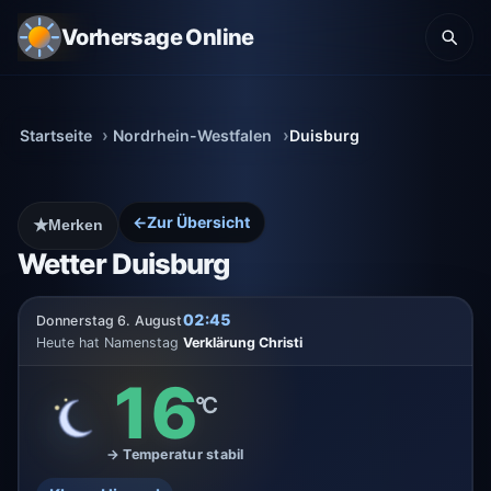
Vorhersage Online
Startseite
Nordrhein-Westfalen
Duisburg
←
Zur Übersicht
★
Merken
Wetter Duisburg
02:45
Donnerstag 6. August
Heute hat Namenstag
Verklärung Christi
16
°C
→ Temperatur stabil