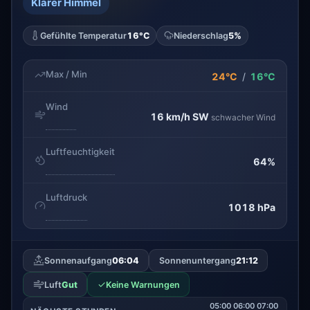
Klarer Himmel
Gefühlte Temperatur
16°C
Niederschlag
5%
Max / Min
24°C
/
16°C
Wind
16 km/h
SW
schwacher Wind
Luftfeuchtigkeit
64%
Luftdruck
1018 hPa
Sonnenaufgang
06:04
Sonnenuntergang
21:12
✓
Luft
Gut
Keine Warnungen
05:00
06:00
07:00