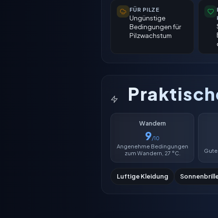
FÜR PILZE
Ungünstige
Bedingungen für
Pilzwachstum
Praktisc
Wandern
9
/10
Angenehme Bedingungen
Guter
zum Wandern, 27 °C.
Luftige Kleidung
Sonnenbrill