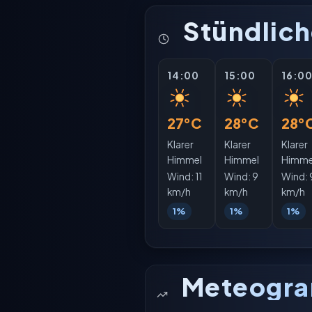
Stündlich
14:00
15:00
16:0
27°C
28°C
28°
Klarer
Klarer
Klarer
Himmel
Himmel
Himme
Wind:
11
Wind:
9
Wind:
km/h
km/h
km/h
1%
1%
1%
Meteogr