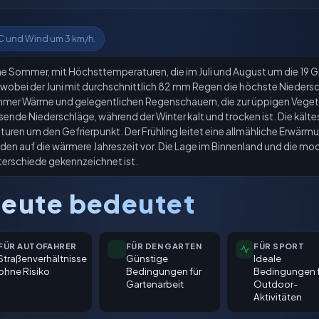
C und Wind um 3 km/h.
e Sommer, mit Höchsttemperaturen, die im Juli und August um die 19 Gra
e, wobei der Juni mit durchschnittlich 82 mm Regen die höchste Nieder
er Wärme und gelegentlichen Regenschauern, die zur üppigen Vegetat
ende Niederschläge, während der Winter kalt und trocken ist. Die kält
ren um den Gefrierpunkt. Der Frühling leitet eine allmähliche Erwärm
den auf die wärmere Jahreszeit vor. Die Lage im Binnenland und die m
nterschiede gekennzeichnet ist.
eute bedeutet
FÜR AUTOFAHRER
FÜR DEN GARTEN
FÜR SPORT
Straßenverhältnisse
Günstige
Ideale
ohne Risiko
Bedingungen für
Bedingungen 
Gartenarbeit
Outdoor-
Aktivitäten