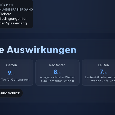
FÜR DEN
HUNDESPAZIERGANG
Sichere
Bedingungen für
den Spaziergang
he Auswirkungen
Garten
Radfahren
Laufen
8
7
9
/10
/10
/10
Ausgezeichnetes Wetter
Laufen fällt eher mitt
 Tag für Gartenarbeit.
zum Radfahren, Wind 11
wegen 27 °C un
km/h.
Luftfeuchtigkeit von
e und Schutz