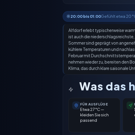
20:00 bis 01:00
Gefühlt etwa 20 °
Alfdorf erlebt typischerweise warm
ist auch die niederschlagsreichst
Sommer sind geprägt von angenehm
kühlere Temperaturen und nachlass
Februar mit Durchschnittstemperatu
nehmen wieder zu, bereiten den Bo
Klima, das durch klare saisonale U
Was das h
FÜR AUSFLÜGE
Etwa 27 °C —
kleiden Sie sich
passend