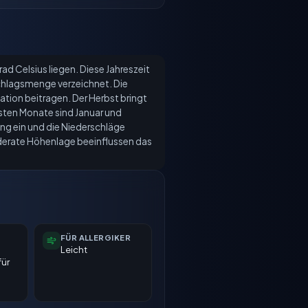
d Celsius liegen. Diese Jahreszeit
schlagsmenge verzeichnet. Die
ion beitragen. Der Herbst bringt
esten Monate sind Januar und
ung ein und die Niederschläge
oderate Höhenlage beeinflussen das
FÜR ALLERGIKER
Leicht
für