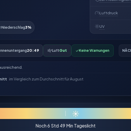
Luftdruck
UV
Niederschlag
3%
nnenuntergang
20:49
Luft
Gut
✓
Keine Warnungen
NÄC
ausreichend.
nitt
im Vergleich zum Durchschnitt für August
☀
Noch 6 Std 49 Min Tageslicht