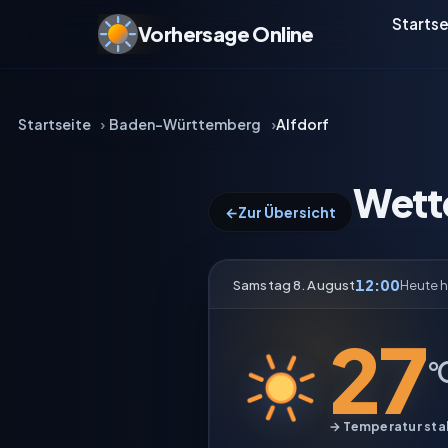
Startse
Vorhersage Online
Startseite
Baden-Württemberg
Alfdorf
Wette
←
Zur Übersicht
12:00
Samstag 8. August
Heute 
27
°
→ Temperatur stab