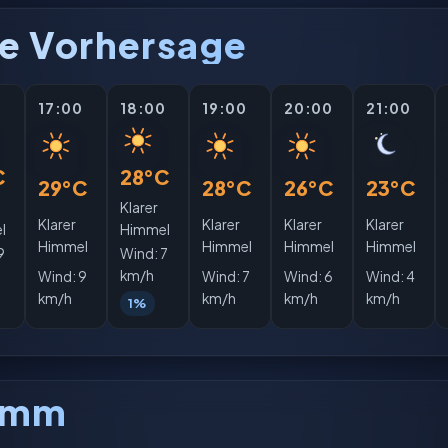
e Vorhersage
0
17:00
18:00
19:00
20:00
21:00
C
28°C
29°C
28°C
26°C
23°C
Klarer
Klarer
Klarer
Klarer
Klarer
l
Himmel
Himmel
Himmel
Himmel
Himmel
9
Wind:
7
km/h
Wind:
9
Wind:
7
Wind:
6
Wind:
4
km/h
km/h
km/h
km/h
1%
amm