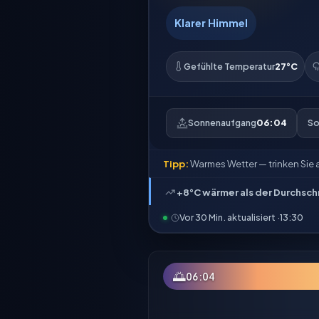
Klarer Himmel
Gefühlte Temperatur
27°C
Sonnenaufgang
06:04
So
Tipp:
Warmes Wetter — trinken Sie 
+8°C wärmer als der Durchsch
Vor 30 Min. aktualisiert ·
13:30
🌅
06:04