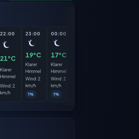
22:00
23:00
00:00
01:00
02:00
03:
19°C
17°C
16°C
16°C
15°
21°C
Klarer
Klarer
Klarer
Klarer
Klare
Klarer
Himmel
Himmel
Himmel
Himmel
Himm
Himmel
Wind:
2
Wind:
2
Wind:
2
Wind:
2
Wind
km/h
km/h
km/h
km/h
km/h
Wind:
2
km/h
1%
1%
1%
1%
2%