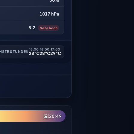
30%
1017 hPa
8,2
Sehr hoch
15:00
16:00
17:00
HSTE STUNDEN
28°C
28°C
29°C
🌇
20:49