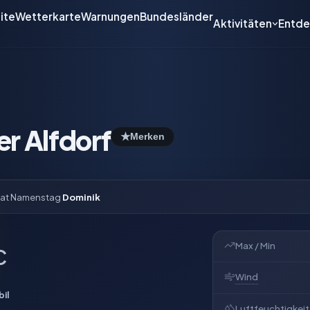
ite
Wetterkarte
Warnungen
Bundesländer
Aktivitäten
Entd
r Alfdorf
★
Merken
hat Namenstag
Dominik
Max / Min
C
Wind
il
Luftfeuchtigkeit