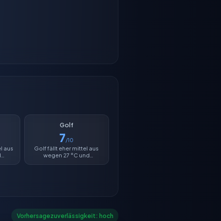
Golf
7
/10
el aus
Golf fällt eher mittel aus
d
wegen 27 °C und
 30 %.
Luftfeuchtigkeit von 30 %.
Vorhersagezuverlässigkeit: hoch