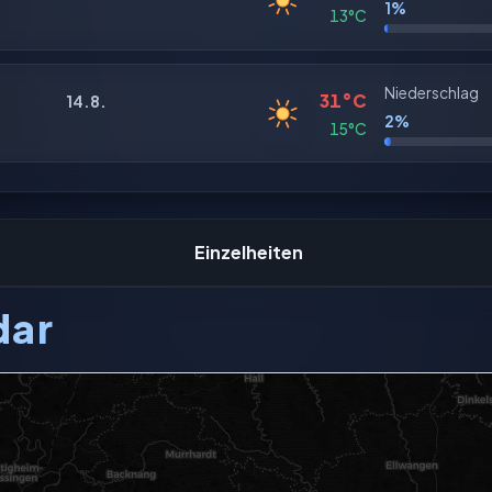
1%
13°C
Niederschlag
31°C
14.8.
2%
15°C
Einzelheiten
dar
e gerade nicht geladen werden.