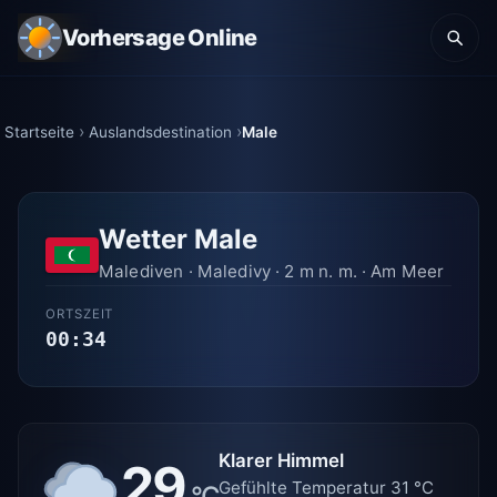
Vorhersage Online
Startseite
Auslandsdestination
Male
Wetter Male
Malediven · Maledivy · 2 m n. m. · Am Meer
ORTSZEIT
00:34
Klarer Himmel
29
Gefühlte Temperatur 31 °C
°C