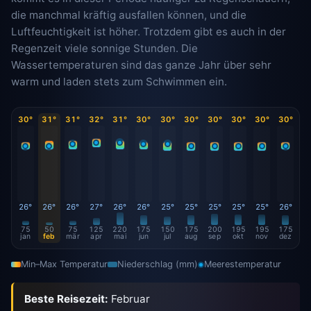
die manchmal kräftig ausfallen können, und die
Luftfeuchtigkeit ist höher. Trotzdem gibt es auch in der
Regenzeit viele sonnige Stunden. Die
Wassertemperaturen sind das ganze Jahr über sehr
warm und laden stets zum Schwimmen ein.
30°
31°
31°
32°
31°
30°
30°
30°
30°
30°
30°
30°
26°
26°
26°
27°
26°
26°
25°
25°
25°
25°
25°
26°
75
50
75
125
220
175
150
175
200
195
195
175
jan
feb
mär
apr
mai
jun
jul
aug
sep
okt
nov
dez
Min–Max Temperatur
Niederschlag (mm)
Meerestemperatur
Beste Reisezeit:
Februar