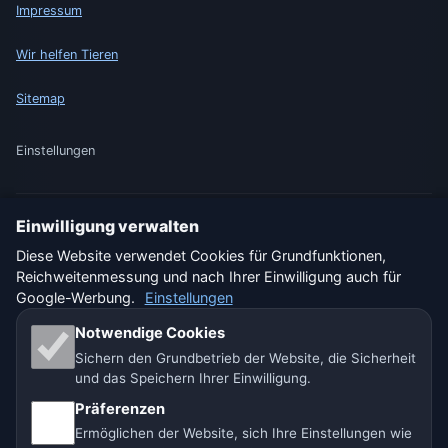
Impressum
Wir helfen Tieren
Sitemap
Einstellungen
Einwilligung verwalten
🇩🇪 Wetter Deutschland
🇦🇹 Wetter Österreich
Diese Website verwendet Cookies für Grundfunktionen,
Reichweitenmessung und nach Ihrer Einwilligung auch für
🇨🇭 Wetter Schweiz
Google-Werbung.
Einstellungen
Unsere Wetterseiten:
Notwendige Cookies
Sichern den Grundbetrieb der Website, die Sicherheit
🇨🇿 Tschechien
🇭🇷 Kroatien
🇧🇬 Bulgarien
und das Speichern Ihrer Einwilligung.
🇩🇪🇦🇹🇨🇭 Deutschland / Österreich / Schweiz
Präferenzen
Ermöglichen der Website, sich Ihre Einstellungen wie
🌎 Lateinamerika und Spanien
🇮🇳 Süd- und Südostasien