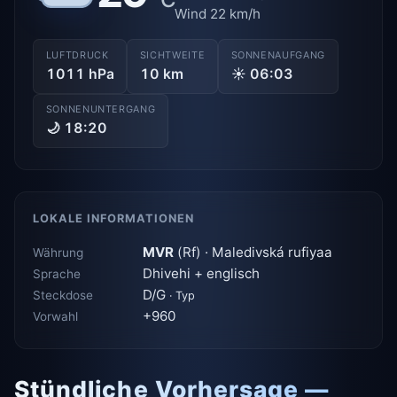
Wind 22 km/h
LUFTDRUCK
SICHTWEITE
SONNENAUFGANG
1011 hPa
10 km
☀ 06:03
SONNENUNTERGANG
🌙 18:20
LOKALE INFORMATIONEN
MVR
(Rf) · Maledivská rufiyaa
Währung
Dhivehi + englisch
Sprache
D/G
Steckdose
· Typ
+960
Vorwahl
Stündliche Vorhersage —