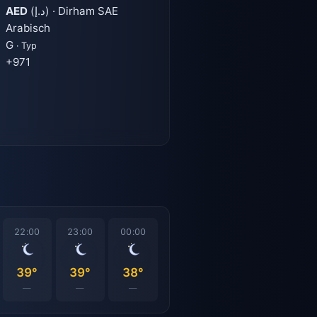
AED
(د.إ) · Dirham SAE
Arabisch
G
· Typ
+971
22:00
23:00
00:00
39°
39°
38°
—
—
—