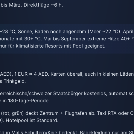
is März. Direktflüge ~6 h.
28 °C, Sonne, Baden noch angenehm (Meer ~22 °C). April
onate mit 30+ °C. Mai bis September extreme Hitze 40+ °
ur für klimatisierte Resorts mit Pool geeignet.
ED), 1 EUR ≈ 4 AED. Karten überall, auch in kleinen Läde
s Trinkgeld.
erreichische/schweizer Staatsbürger kostenlos, automatis
e in 180-Tage-Periode.
 (rot, grün) deckt Zentrum + Flughafen ab. Taxi RTA oder 
). Hotelpool ist Standard.
d in Malls Schultern/Knie bedeckt, Badekleidung nur am S