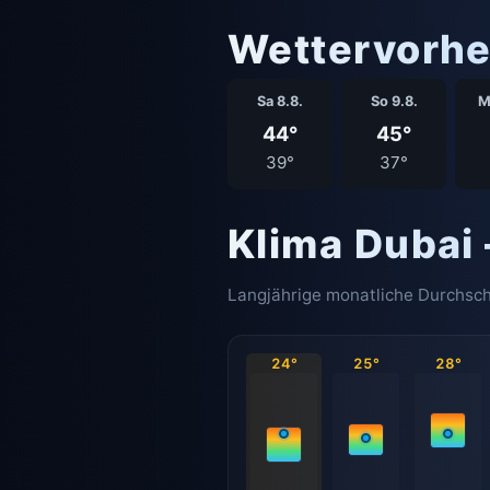
Wettervorhe
Sa 8.8.
So 9.8.
M
44°
45°
39°
37°
Klima Dubai
Langjährige monatliche Durchsch
24°
25°
28°