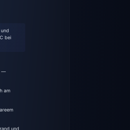
 und
C bei
n —
ch am
Careem
trand und