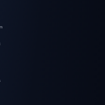
um
i
s