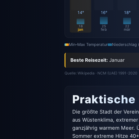
14°
16°
18°
18
25
22
jan
feb
mär
Min–Max Temperatur
Niederschlag
Beste Reisezeit:
Januar
Quelle: Wikipedia · NCM (UAE) 1991-2020
Praktische
Die größte Stadt der Verei
aus Wüstenklima, extremer 
ganzjährig warmem Meer. Ü
Sommer extreme Hitze 40+ 