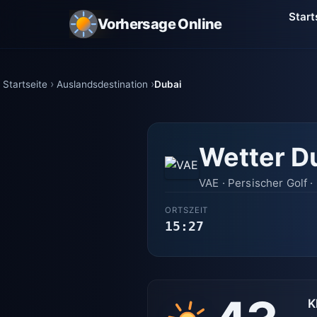
Start
Vorhersage Online
Startseite
Auslandsdestination
Dubai
Wetter D
VAE · Persischer Golf ·
ORTSZEIT
15:27
K