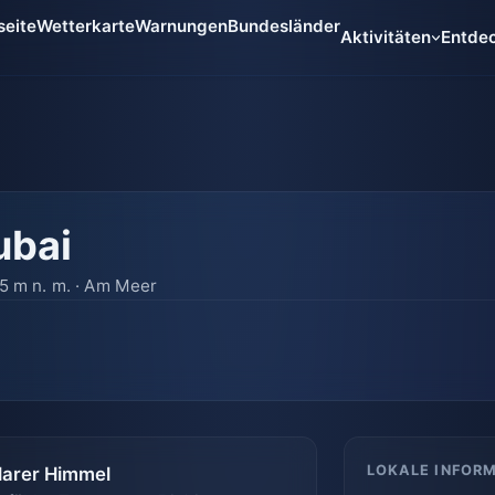
seite
Wetterkarte
Warnungen
Bundesländer
Aktivitäten
Entde
ubai
 5 m n. m. · Am Meer
LOKALE INFOR
larer Himmel