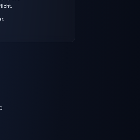
licht.
r.
80