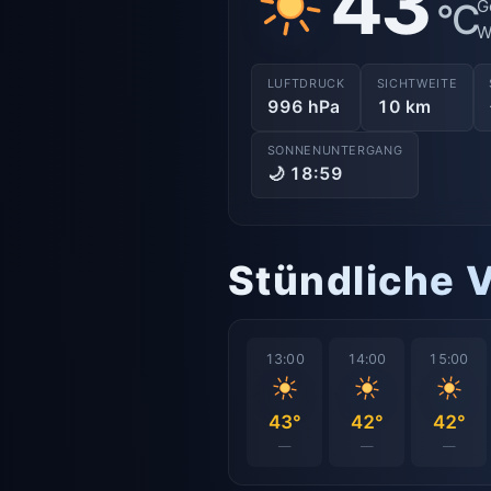
43
°C
G
W
LUFTDRUCK
SICHTWEITE
996 hPa
10 km
SONNENUNTERGANG
🌙 18:59
Stündliche 
13:00
14:00
15:00
43°
42°
42°
—
—
—