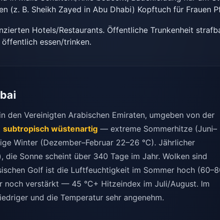
en (z. B. Sheikh Zayed in Abu Dhabi) Kopftuch für Frauen Pf
enzierten Hotels/Restaurants. Öffentliche Trunkenheit strafba
öffentlich essen/trinken.
ubai
 in den Vereinigten Arabischen Emiraten, umgeben von der
t
subtropisch wüstenartig
— extreme Sommerhitze (Juni–
ige Winter (Dezember–Februar 22–26 °C). Jährlicher
 die Sonne scheint über 340 Tage im Jahr. Wolken sind
ischen Golf ist die Luftfeuchtigkeit im Sommer hoch (60–
r noch verstärkt — 45 °C+ Hitzeindex im Juli/August. Im
 niedriger und die Temperatur sehr angenehm.