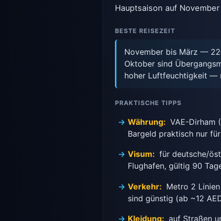
Hauptsaison auf November b
BESTE REISEZEIT
November bis März — 22–
Oktober sind Übergangsm
hoher Luftfeuchtigkeit — n
PRAKTISCHE TIPPS
Währung:
VAE-Dirham (A
Bargeld praktisch nur für
Visum:
für deutsche/öst
Flughafen, gültig 90 Tag
Verkehr:
Metro 2 Linien
sind günstig (ab ~12 AED
Kleidung:
auf Straßen un