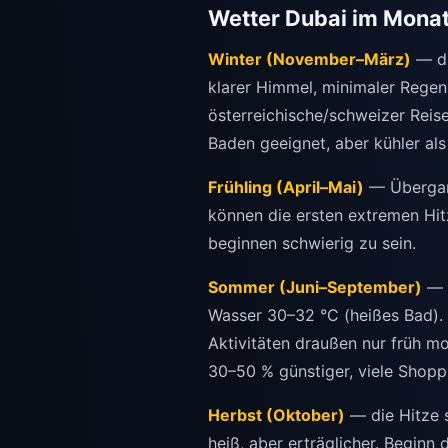
Wetter Dubai im Monat
Winter (November–März)
— di
klarer Himmel, minimaler Rege
österreichische/schweizer Reis
Baden geeignet, aber kühler al
Frühling (April–Mai)
— Übergang
können die ersten extremen Hit
beginnen schwierig zu sein.
Sommer (Juni–September)
— e
Wasser 30–32 °C (heißes Bad). 
Aktivitäten draußen nur früh mo
30–50 % günstiger, viele Shoppi
Herbst (Oktober)
— die Hitze s
heiß, aber erträglicher. Beginn