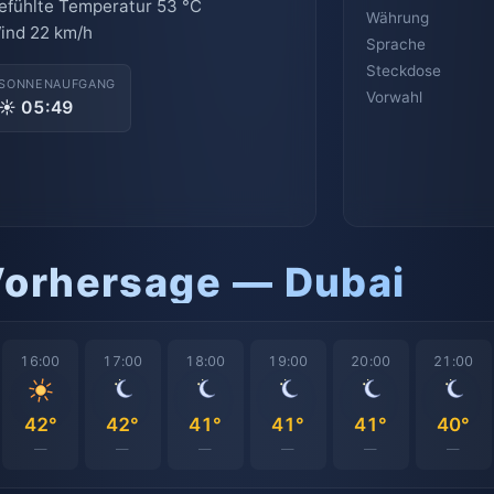
efühlte Temperatur 53 °C
Währung
ind 22 km/h
Sprache
Steckdose
SONNENAUFGANG
Vorwahl
☀ 05:49
Vorhersage — Dubai
16:00
17:00
18:00
19:00
20:00
21:00
42°
42°
41°
41°
41°
40°
—
—
—
—
—
—