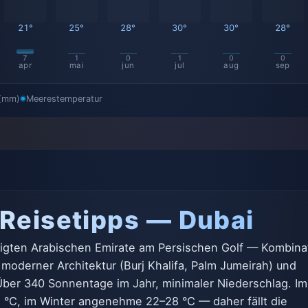
21°
25°
28°
30°
30°
28°
7
1
0
1
0
0
apr
mai
jun
jul
aug
sep
 (mm)
Meerestemperatur
 Reisetipps — Dubai
nigten Arabischen Emirate am Persischen Golf — Kombina
moderner Architektur (Burj Khalifa, Palm Jumeirah) und
ber 340 Sonnentage im Jahr, minimaler Niederschlag. Im
°C, im Winter angenehme 22–28 °C — daher fällt die