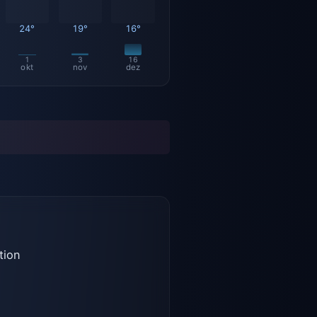
24°
19°
16°
1
3
16
okt
nov
dez
tion