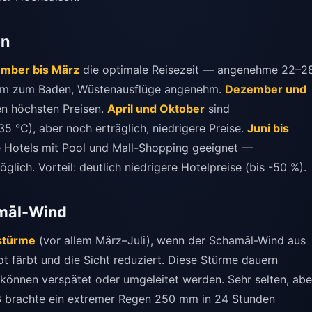
en
mber bis März
die optimale Reisezeit — angenehme 22–2
rm zum Baden, Wüstenausflüge angenehm.
Dezember und
en höchsten Preisen.
April und Oktober
sind
°C), aber noch erträglich, niedrigere Preise.
Juni bis
te Hotels mit Pool und Mall-Shopping geeignet —
lich. Vorteil: deutlich niedrigere Hotelpreise (bis -50 %).
māl-Wind
stürme
(vor allem März–Juli), wenn der Schamāl-Wind aus
 färbt und die Sicht reduziert. Diese Stürme dauern
 können verspätet oder umgeleitet werden. Sehr selten, abe
 brachte ein extremer Regen 250 mm in 24 Stunden