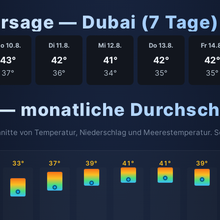
rsage — Dubai (7 Tage)
o 10.8.
Di 11.8.
Mi 12.8.
Do 13.8.
Fr 14.
43°
42°
41°
42°
42°
37°
36°
34°
35°
35°
 — monatliche Durchsch
nitte von Temperatur, Niederschlag und Meerestemperatur. So 
33°
37°
39°
41°
41°
39°