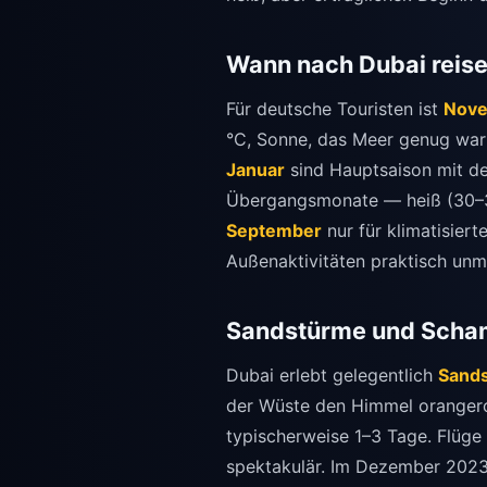
Wann nach Dubai reis
Für deutsche Touristen ist
Nove
°C, Sonne, das Meer genug wa
Januar
sind Hauptsaison mit d
Übergangsmonate — heiß (30–35 
September
nur für klimatisier
Außenaktivitäten praktisch unmög
Sandstürme und Scha
Dubai erlebt gelegentlich
Sand
der Wüste den Himmel orangerot
typischerweise 1–3 Tage. Flüge
spektakulär. Im Dezember 2023