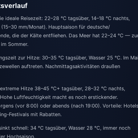
sverlauf
e ideale Reisezeit: 22–28 °C tagsüber, 14–18 °C nachts,
n (15–30 mm/Monat). Hauptsaison für deutsche/
ende, die der Kälte entfliehen. Das Meer hat 22–24 °C — z
s im Sommer.
szeit zur Hitze: 30–35 °C tagsüber, Wasser 25 °C. Im Ma
zewellen auftreten. Nachmittagsaktivitäten draußen
xtreme Hitze 38–45 °C+ tagsüber, 28–32 °C nachts,
Hohe Luftfeuchtigkeit macht es noch erstickender.
rgens (vor 8:00) oder abends (nach 19:00). Vorteile: Hotel
ng-Festivals mit Rabatten.
inkt schnell: 34 °C tagsüber, Wasser 28 °C, immer noch
 der Hochsaison.