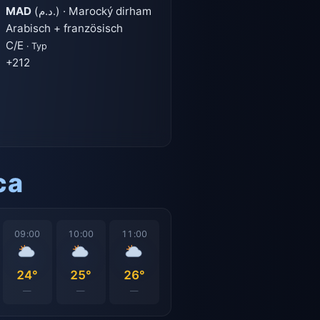
MAD
(د.م.) · Marocký dirham
Arabisch + französisch
C/E
· Typ
+212
ca
09:00
10:00
11:00
24°
25°
26°
—
—
—