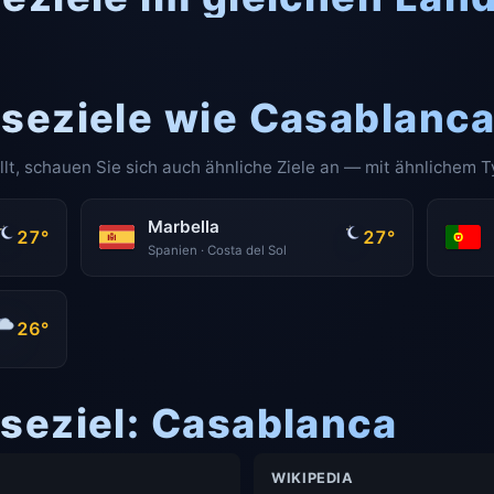
iseziele wie Casablanc
llt, schauen Sie sich auch ähnliche Ziele an — mit ähnlichem T
Marbella
27°
27°
Spanien · Costa del Sol
26°
iseziel: Casablanca
WIKIPEDIA