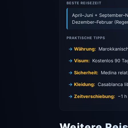
BESTE REISEZEIT
April–Juni + September–N
Dezember–Februar (Regen,
PRAKTISCHE TIPPS
Währung:
Marokkanische
Visum:
Kostenlos 90 Tag
Sicherheit:
Medina relat
Kleidung:
Casablanca lib
Zeitverschiebung:
−1 h 
Weitere Reis