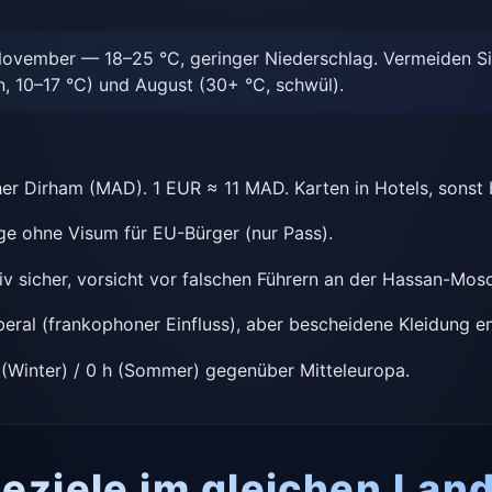
ovember — 18–25 °C, geringer Niederschlag. Vermeiden S
 10–17 °C) und August (30+ °C, schwül).
r Dirham (MAD). 1 EUR ≈ 11 MAD. Karten in Hotels, sonst 
e ohne Visum für EU-Bürger (nur Pass).
iv sicher, vorsicht vor falschen Führern an der Hassan-Mos
eral (frankophoner Einfluss), aber bescheidene Kleidung e
(Winter) / 0 h (Sommer) gegenüber Mitteleuropa.
eziele im gleichen Lan