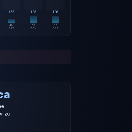
16°
13°
10°
40
75
75
okt
nov
dez
ca
ee
r zu