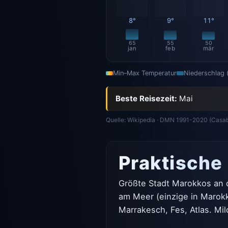
8°
9°
11°
65
55
50
jan
feb
mär
Min–Max Temperatur
Niederschlag
Beste Reisezeit:
Mai
Quelle: Wikipedia · DMN 1991-2020 (Casa
Praktische
Größte Stadt Marokkos an d
am Meer (einzige in Marok
Marrakesch, Fes, Atlas. Mi