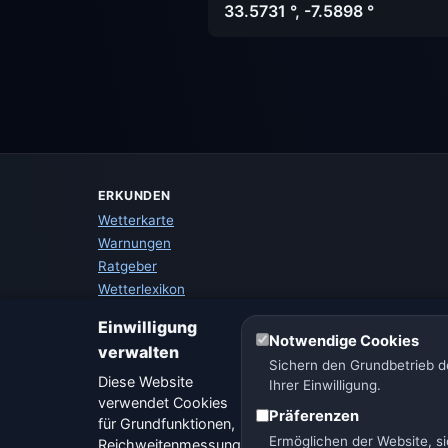
33.5731 °, -7.5898 °
ERKUNDEN
Wetterkarte
Warnungen
Ratgeber
Wetterlexikon
Städtevergleich
Einwilligung
Wetter-Widget
Notwendige Cookies
verwalten
Sichern den Grundbetrieb de
Diese Website
Ihrer Einwilligung.
verwendet Cookies
Präferenzen
für Grundfunktionen,
Ermöglichen der Website, si
Reichweitenmessung