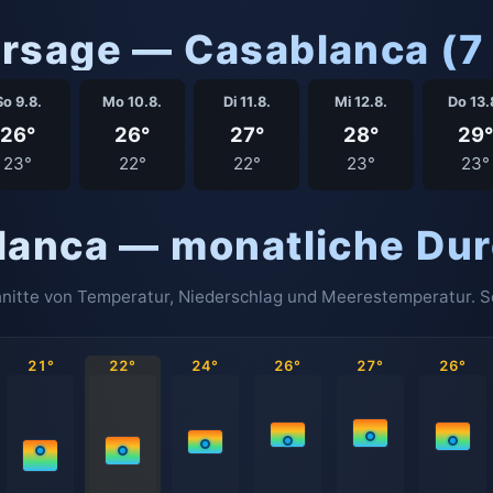
rsage — Casablanca (7
So 9.8.
Mo 10.8.
Di 11.8.
Mi 12.8.
Do 13.
26°
26°
27°
28°
29°
23°
22°
22°
23°
23°
lanca — monatliche Dur
nitte von Temperatur, Niederschlag und Meerestemperatur. So 
21°
22°
24°
26°
27°
26°