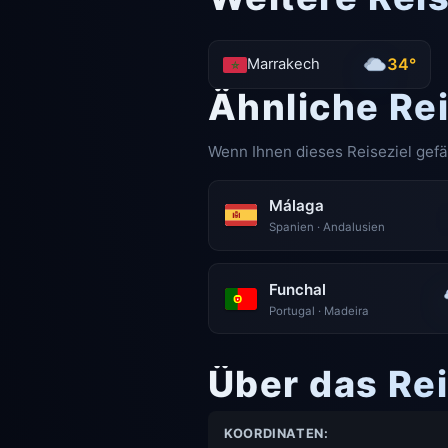
34°
Marrakech
Ähnliche Re
Wenn Ihnen dieses Reiseziel gefä
Málaga
Spanien · Andalusien
Funchal
Portugal · Madeira
Über das Re
KOORDINATEN: