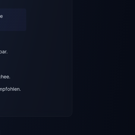
ie
bar.
chee.
mpfohlen.
d