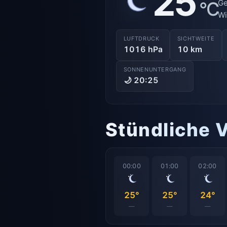
25
°C
Ge
Wi
LUFTDRUCK
SICHTWEITE
1016 hPa
10 km
SONNENUNTERGANG
🌙 20:25
Stündliche 
00:00
01:00
02:00
25°
25°
24°
—
—
—