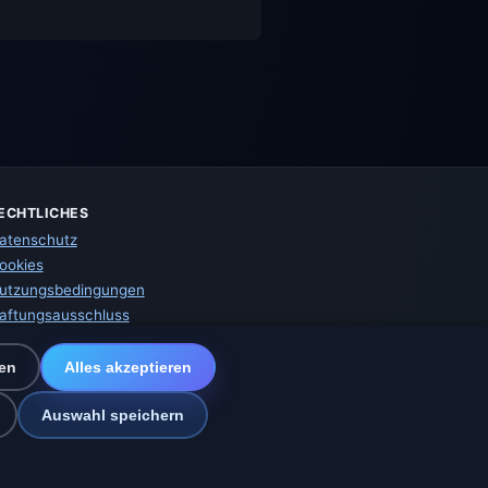
ECHTLICHES
atenschutz
ookies
utzungsbedingungen
aftungsausschluss
mpressum
ir helfen Tieren
en
Alles akzeptieren
itemap
instellungen
Auswahl speichern
z