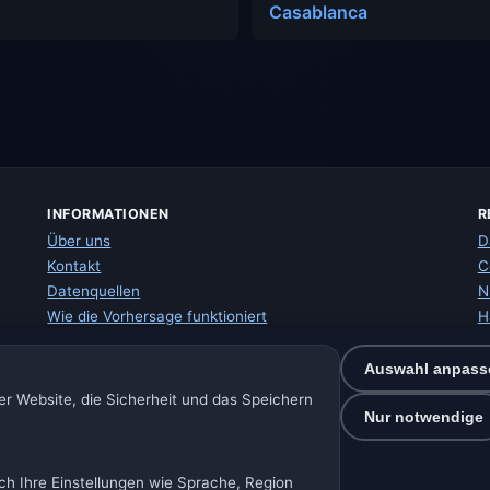
Casablanca
INFORMATIONEN
R
Über uns
D
Kontakt
C
Datenquellen
N
Wie die Vorhersage funktioniert
H
Wie wir mit Daten arbeiten
I
Fehler in Ortsdaten melden
W
Auswahl anpass
S
r Website, die Sicherheit und das Speichern
E
Nur notwendige
ch Ihre Einstellungen wie Sprache, Region
🇩🇪 Wetter Deutschland
🇦🇹 Wetter Österreich
🇨🇭 Wetter Schwei