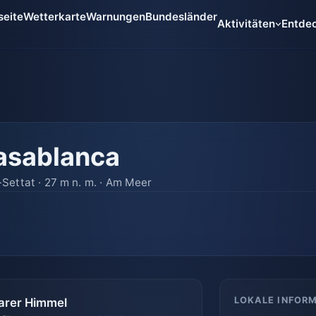
seite
Wetterkarte
Warnungen
Bundesländer
Aktivitäten
Entde
asablanca
Settat · 27 m n. m. · Am Meer
LOKALE INFOR
arer Himmel