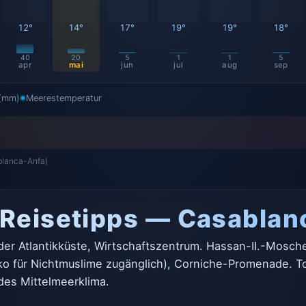
12°
14°
17°
19°
19°
18°
40
20
5
1
1
5
apr
mai
jun
jul
aug
sep
 (mm)
Meerestemperatur
blanca-Anfa)
 Reisetipps — Casablan
er Atlantikküste, Wirtschaftszentrum. Hassan-II.-Mosch
ko für Nichtmuslime zugänglich), Corniche-Promenade. To
ldes Mittelmeerklima.