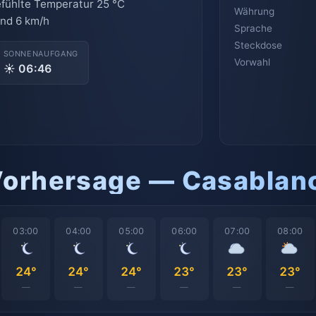
fühlte Temperatur 25 °C
Währung
nd 6 km/h
Sprache
Steckdose
SONNENAUFGANG
Vorwahl
☀ 06:46
Vorhersage — Casablan
03:00
04:00
05:00
06:00
07:00
08:00
24°
24°
24°
23°
23°
23°
—
—
—
—
—
—