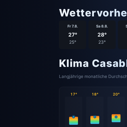
Wettervorhe
Fr 7.8.
Sa 8.8.
27°
28°
25°
23°
Klima Casab
Langjährige monatliche Durchsch
17°
18°
20°