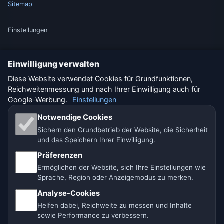
Sitemap
Einstellungen
Einwilligung verwalten
🇩🇪 Wetter Deutschland
🇦🇹 Wetter Österreich
Diese Website verwendet Cookies für Grundfunktionen,
Reichweitenmessung und nach Ihrer Einwilligung auch für
🇨🇭 Wetter Schweiz
Google-Werbung.
Einstellungen
Unsere Wetterseiten:
Notwendige Cookies
Sichern den Grundbetrieb der Website, die Sicherheit
🇨🇿 Tschechien
🇭🇷 Kroatien
🇧🇬 Bulgarien
und das Speichern Ihrer Einwilligung.
Präferenzen
🇩🇪🇦🇹🇨🇭 Deutschland / Österreich / Schweiz
Ermöglichen der Website, sich Ihre Einstellungen wie
Sprache, Region oder Anzeigemodus zu merken.
🌎 Lateinamerika und Spanien
🇮🇳 Süd- und Südostasien
Analyse-Cookies
🌍 Internationales Wetternetzwerk
Helfen dabei, Reichweite zu messen und Inhalte
sowie Performance zu verbessern.