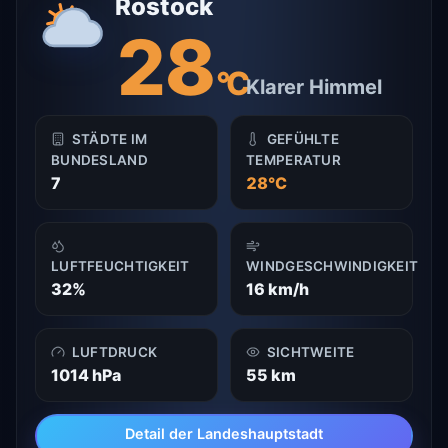
Rostock
28
°C
Klarer Himmel
STÄDTE IM
GEFÜHLTE
BUNDESLAND
TEMPERATUR
7
28°C
LUFTFEUCHTIGKEIT
WINDGESCHWINDIGKEIT
32%
16 km/h
LUFTDRUCK
SICHTWEITE
1014 hPa
55 km
Detail der Landeshauptstadt