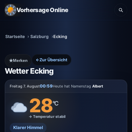
Vorhersage Online
Startseite
Salzburg
Ecking
←
Zur Übersicht
★
Merken
Wetter Ecking
00:59
Freitag 7. August
Heute hat Namenstag
Albert
28
°C
→ Temperatur stabil
Klarer Himmel