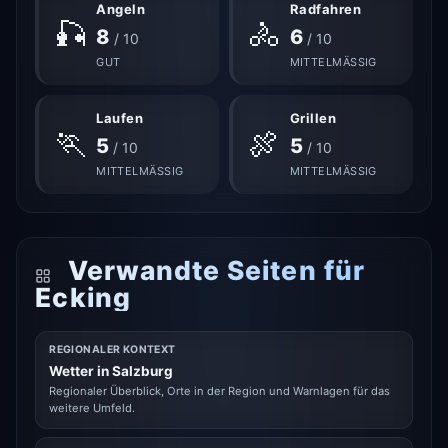
Angeln
Radfahren
🎣
🚴
8
6
/ 10
/ 10
GUT
MITTELMÄSSIG
Laufen
Grillen
🏃
🍖
5
5
/ 10
/ 10
MITTELMÄSSIG
MITTELMÄSSIG
Verwandte Seiten für
Ecking
REGIONALER KONTEXT
Wetter in Salzburg
Regionaler Überblick, Orte in der Region und Warnlagen für das
weitere Umfeld.