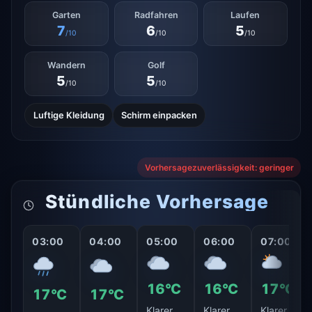
Garten
Radfahren
Laufen
7
6
5
/10
/10
/10
Wandern
Golf
5
5
/10
/10
Luftige Kleidung
Schirm einpacken
Vorhersagezuverlässigkeit: geringer
Stündliche Vorhersage
03:00
04:00
05:00
06:00
07:00
16°C
16°C
17°C
17°C
17°C
Klarer
Klarer
Klarer