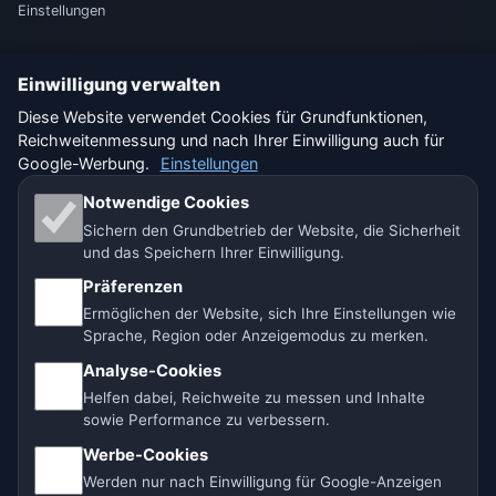
Einstellungen
Einwilligung verwalten
🇩🇪 Wetter Deutschland
🇦🇹 Wetter Österreich
Diese Website verwendet Cookies für Grundfunktionen,
Reichweitenmessung und nach Ihrer Einwilligung auch für
🇨🇭 Wetter Schweiz
Google-Werbung.
Einstellungen
Unsere Wetterseiten:
Notwendige Cookies
Sichern den Grundbetrieb der Website, die Sicherheit
🇨🇿 Tschechien
🇭🇷 Kroatien
🇧🇬 Bulgarien
und das Speichern Ihrer Einwilligung.
Präferenzen
🇩🇪🇦🇹🇨🇭 Deutschland / Österreich / Schweiz
Ermöglichen der Website, sich Ihre Einstellungen wie
Sprache, Region oder Anzeigemodus zu merken.
🌎 Lateinamerika und Spanien
🇮🇳 Süd- und Südostasien
Analyse-Cookies
🌍 Internationales Wetternetzwerk
Helfen dabei, Reichweite zu messen und Inhalte
sowie Performance zu verbessern.
Betreiber: Spolek Minizoo.cz z.s. | Vereins-Nr.:
Werbe-Cookies
21135550 |
info@vorhersage.online
Werden nur nach Einwilligung für Google-Anzeigen
© 2026 Vorhersage Online · Daten: Open-Meteo (ECMWF, ICON) ·