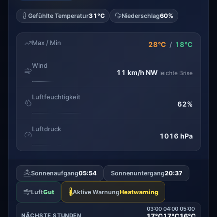
Gefühlte Temperatur
31°C
Niederschlag
60%
Max / Min
28°C
/
18°C
Wind
11 km/h
NW
leichte Brise
Luftfeuchtigkeit
62%
Luftdruck
1016 hPa
Sonnenaufgang
05:54
Sonnenuntergang
20:37
🌡️
Luft
Gut
Aktive Warnung
Heatwarning
03:00
04:00
05:00
17°C
17°C
16°C
NÄCHSTE STUNDEN