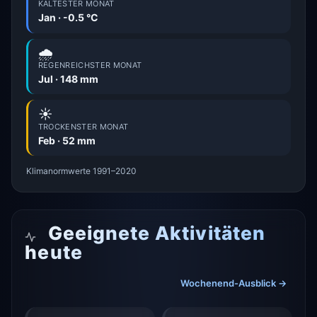
KÄLTESTER MONAT
Jan · -0.5 °C
🌧️
REGENREICHSTER MONAT
Jul · 148 mm
☀️
TROCKENSTER MONAT
Feb · 52 mm
Klimanormwerte 1991–2020
Geeignete Aktivitäten
heute
Wochenend-Ausblick →