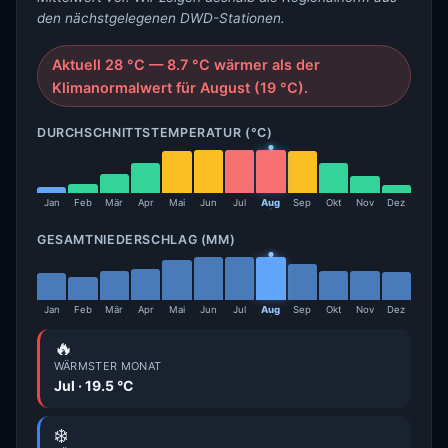
den nächstgelegenen DWD-Stationen.
Aktuell 28 °C — 8.7 °C wärmer als der
Klimanormalwert für August (19 °C).
DURCHSCHNITTSTEMPERATUR (°C)
Jan
Feb
Mär
Apr
Mai
Jun
Jul
Aug
Sep
Okt
Nov
Dez
GESAMTNIEDERSCHLAG (MM)
Jan
Feb
Mär
Apr
Mai
Jun
Jul
Aug
Sep
Okt
Nov
Dez
🔥
WÄRMSTER MONAT
Jul · 19.5 °C
❄️