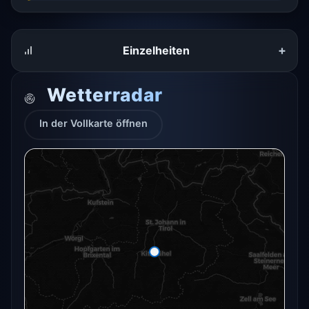
+
Einzelheiten
Wetterradar
In der Vollkarte öffnen
Das Radar für diesen Ort konnte gerade nicht
geladen werden.
In der Vollkarte öffnen
In der Vollkarte öffnen →
Erneut versuchen