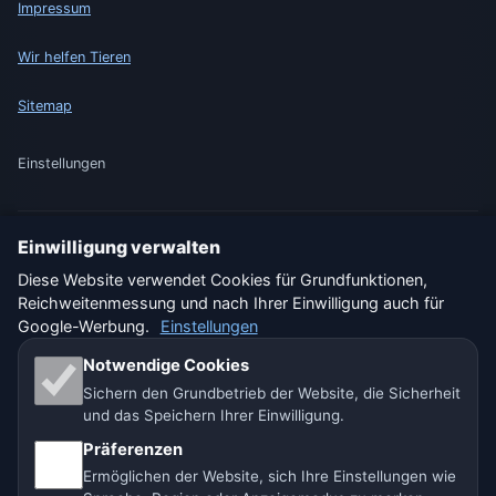
Impressum
Wir helfen Tieren
Sitemap
Einstellungen
Einwilligung verwalten
🇩🇪 Wetter Deutschland
🇦🇹 Wetter Österreich
Diese Website verwendet Cookies für Grundfunktionen,
Reichweitenmessung und nach Ihrer Einwilligung auch für
🇨🇭 Wetter Schweiz
Google-Werbung.
Einstellungen
Unsere Wetterseiten:
Notwendige Cookies
Sichern den Grundbetrieb der Website, die Sicherheit
🇨🇿 Tschechien
🇭🇷 Kroatien
🇧🇬 Bulgarien
und das Speichern Ihrer Einwilligung.
🇩🇪🇦🇹🇨🇭 Deutschland / Österreich / Schweiz
Präferenzen
Ermöglichen der Website, sich Ihre Einstellungen wie
🌎 Lateinamerika und Spanien
🇮🇳 Süd- und Südostasien