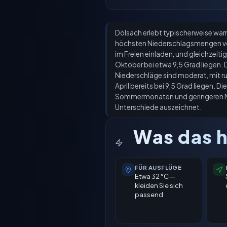
Dölsach erlebt typischerweise warm
höchsten Niederschlagsmengen vo
im Freien einladen, und gleichzeiti
Oktober bei etwa 9,5 Grad liegen. Di
Niederschläge sind moderat, mit ru
April bereits bei 9,5 Grad liegen. 
Sommermonaten und geringeren Meng
Unterschiede auszeichnet.
Was das h
FÜR AUSFLÜGE
Etwa 32 °C —
kleiden Sie sich
passend