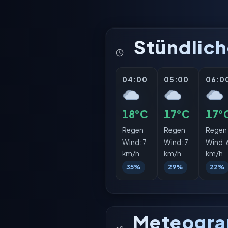
Stündlich
04:00
05:00
06:0
18°C
17°C
17°
Regen
Regen
Regen
Wind:
7
Wind:
7
Wind:
km/h
km/h
km/h
35%
29%
22%
Meteogr