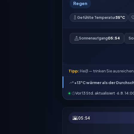
Regen
Gefühlte Temperatur
35°C
Sonnenaufgang
05:54
So
Tipp:
Heiß — trinken Sie ausreiche
+13°C wärmer als der Durchsc
Vor 13 Std. aktualisiert ·
6.8. 14:0
🌇
05:54