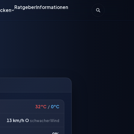
Ratgeber
Informationen
ecken
32°C
/
0°C
13 km/h
O
schwacher Wind