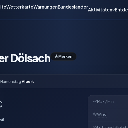
ite
Wetterkarte
Warnungen
Bundesländer
Aktivitäten
Entd
er Dölsach
★
Merken
t Namenstag
Albert
Max / Min
C
Wind
il
Luftfeuchtigkeit