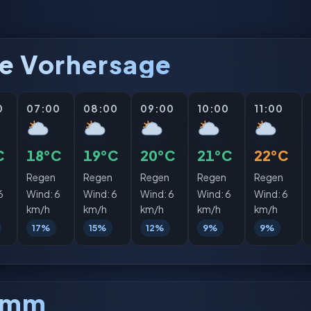
e Vorhersage
0
07:00
08:00
09:00
10:00
11:00
C
18°C
19°C
20°C
21°C
22°C
Regen
Regen
Regen
Regen
Regen
6
Wind:
6
Wind:
6
Wind:
6
Wind:
6
Wind:
6
km/h
km/h
km/h
km/h
km/h
17%
15%
12%
9%
9%
amm