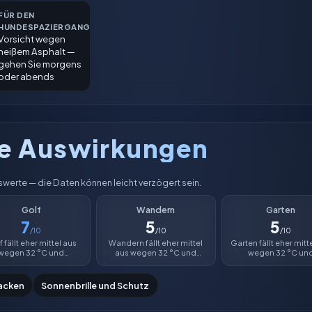
FÜR DEN
HUNDESPAZIERGANG
Vorsicht wegen
heißem Asphalt —
gehen Sie morgens
oder abends
he Auswirkungen
werte — die Daten können leicht verzögert sein.
Golf
Wandern
Garten
7
5
5
/10
/10
/10
 fällt eher mittel aus
Wandern fällt eher mittel
Garten fällt eher mitt
wegen 32 °C und
aus wegen 32 °C und
wegen 32 °C un
feuchtigkeit von 0 %.
Luftfeuchtigkeit von 0 %.
Luftfeuchtigkeit von
acken
Sonnenbrille und Schutz