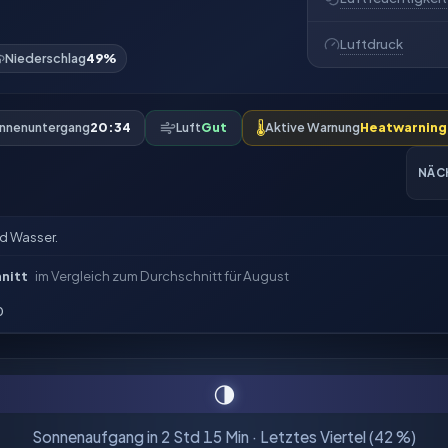
Luftdruck
Niederschlag
49%
nnenuntergang
20:34
Luft
Gut
🌡️
Aktive Warnung
Heatwarning
NÄC
nd Wasser.
hnitt
im Vergleich zum Durchschnitt für August
0
🌗
Sonnenaufgang in 2 Std 15 Min · Letztes Viertel (42 %)