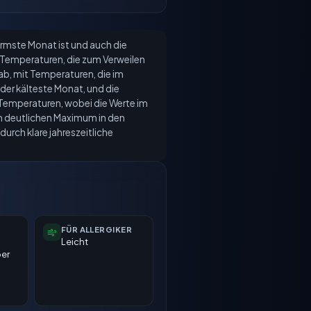
ärmste Monat ist und auch die
emperaturen, die zum Verweilen
 ab, mit Temperaturen, die im
s der kälteste Monat, und die
r Temperaturen, wobei die Werte im
inem deutlichen Maximum in den
rch klare jahreszeitliche
FÜR ALLERGIKER
Leicht
ber