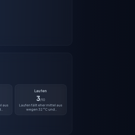
Laufen
3
/10
el aus
Laufen fällt eher mittel aus
d
wegen 32 °C und
 0 %.
Luftfeuchtigkeit von 0 %.