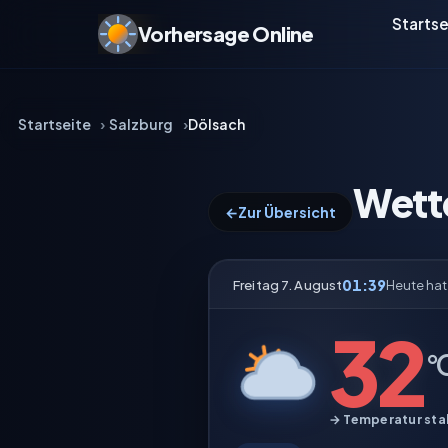
Startse
Vorhersage Online
Startseite
Salzburg
Dölsach
Wett
←
Zur Übersicht
01:39
Freitag 7. August
Heute ha
32
°
→ Temperatur stab