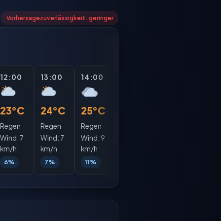
Vorhersagezuverlässigkeit: geringer
12:00
13:00
14:00
15:00
16:00
17:0
23°C
24°C
25°C
25°C
25°C
24°
Regen
Regen
Regen
Regen
Regen
Rege
Wind:
7
Wind:
7
Wind:
9
Wind:
9
Wind:
9
Wind
km/h
km/h
km/h
km/h
km/h
km/h
6%
7%
11%
16%
25%
28