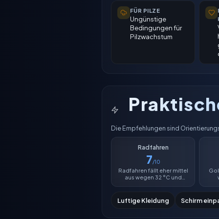
FÜR PILZE
Ungünstige
Bedingungen für
Pilzwachstum
Praktisc
Die Empfehlungen sind Orientierungs
Radfahren
7
/10
Radfahren fällt eher mittel
Golf
aus wegen 32 °C und
Luftfeuchtigkeit von 0 %.
Luft
Luftige Kleidung
Schirm einp