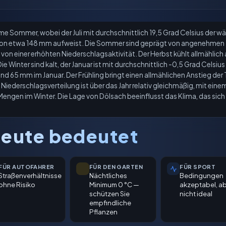
e Sommer, wobei der Juli mit durchschnittlich 19,5 Grad Celsius der w
n etwa 148 mm aufweist. Die Sommer sind geprägt von angenehmen T
g von einer erhöhten Niederschlagsaktivität. Der Herbst kühlt allmählich
e Winter sind kalt, der Januar ist mit durchschnittlich -0,5 Grad Celsiu
nd 65 mm im Januar. Der Frühling bringt einen allmählichen Anstieg de
Die Niederschlagsverteilung ist über das Jahr relativ gleichmäßig, mit e
en im Winter. Die Lage von Dölsach beeinflusst das Klima, das sich du
eute bedeutet
FÜR AUTOFAHRER
FÜR DEN GARTEN
FÜR SPORT
Straßenverhältnisse
Nächtliches
Bedingungen
ohne Risiko
Minimum 0 °C —
akzeptabel, a
schützen Sie
nicht ideal
empfindliche
Pflanzen