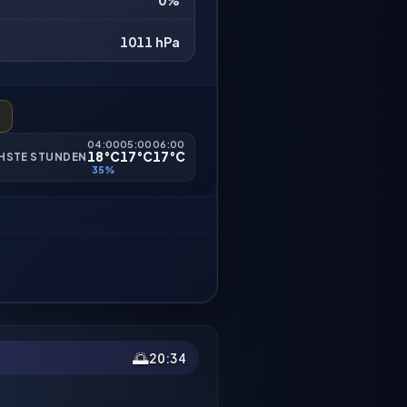
0%
1011 hPa
04:00
05:00
06:00
18°C
17°C
17°C
HSTE STUNDEN
35%
🌅
20:34