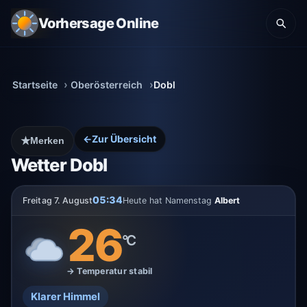
Vorhersage Online
Startseite
Oberösterreich
Dobl
←
Zur Übersicht
★
Merken
Wetter Dobl
05:34
Freitag 7. August
Heute hat Namenstag
Albert
26
°C
→ Temperatur stabil
Klarer Himmel