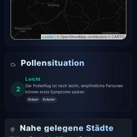
In der Vollkarte öffnen →
Erneut versuchen
Leaflet
|
© OpenStreetMap contributors © CARTO
Pollensituation
Leicht
Der Pollenflug ist noch leicht, empfindliche Personen
2
können erste Symptome spüren.
Gräser
Kräuter
Nahe gelegene Städte