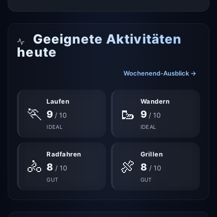
Geeignete Aktivitäten
heute
Wochenend-Ausblick →
Laufen
Wandern
🏃
🥾
9
9
/ 10
/ 10
IDEAL
IDEAL
Radfahren
Grillen
🚴
🍖
8
8
/ 10
/ 10
GUT
GUT