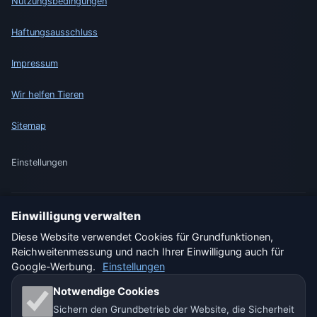
Nutzungsbedingungen
Haftungsausschluss
Impressum
Wir helfen Tieren
Sitemap
Einstellungen
Einwilligung verwalten
🇩🇪 Wetter Deutschland
🇦🇹 Wetter Österreich
Diese Website verwendet Cookies für Grundfunktionen,
Reichweitenmessung und nach Ihrer Einwilligung auch für
🇨🇭 Wetter Schweiz
Google-Werbung.
Einstellungen
Unsere Wetterseiten:
Notwendige Cookies
Sichern den Grundbetrieb der Website, die Sicherheit
🇨🇿 Tschechien
🇭🇷 Kroatien
🇧🇬 Bulgarien