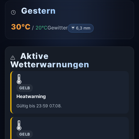
Gestern
30°C
/
20°C
Gewitter
☔ 6,3 mm
Aktive
Wetterwarnungen
🌡️
GELB
Heatwarning
Gültig bis 23:59 07.08.
🌡️
GELB