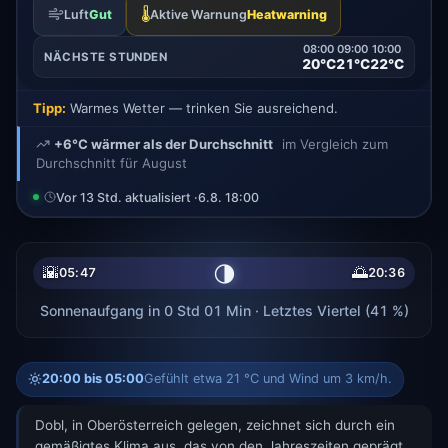
🌡️
Luft
Gut
Aktive Warnung
Heatwarning
08:00
09:00
10:00
NÄCHSTE STUNDEN
20°C
21°C
22°C
Tipp:
Warmes Wetter — trinken Sie ausreichend.
+6°C wärmer als der Durchschnitt
im Vergleich zum
Durchschnitt für August
Vor 13 Std. aktualisiert ·
6.8. 18:00
🌗
🌇
🌅
05:47
20:36
Sonnenaufgang in 0 Std 01 Min · Letztes Viertel (41 %)
20:00 bis 05:00
Gefühlt etwa 21 °C und Wind um 3 km/h.
Dobl, in Oberösterreich gelegen, zeichnet sich durch ein
gemäßigtes Klima aus, das von den Jahreszeiten geprägt