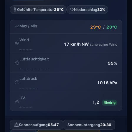
Gefühlte Temperatur
26°C
Niederschlag
32%
Max / Min
29°C
/
20°C
Wind
17 km/h
NW
schwacher Wind
Luftfeuchtigkeit
55%
Luftdruck
1016 hPa
UV
1,2
Niedrig
Sonnenaufgang
05:47
Sonnenuntergang
20:36