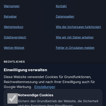
Warnungen
Kontakt
Ratgeber
Datenquellen
Wetterlexikon
Wie die Vorhersage funktioniert
Städtevergleich
Wie wir mit Daten arbeiten
Wetter-Widget
Fehler in Ortsdaten melden
RECHTLICHES
Datenschutz
Einwilligung verwalten
Diese Website verwendet Cookies für Grundfunktionen,
Cookies
Reichweitenmessung und nach Ihrer Einwilligung auch für
Google-Werbung.
Einstellungen
Nutzungsbedingungen
Notwendige Cookies
Haftungsausschluss
Sichern den Grundbetrieb der Website, die Sicherheit
und das Speichern Ihrer Einwilligung.