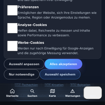
Impressum
Präferenzen
Ermöglichen der Website, sich Ihre Einstellungen wie
Wir helfen Tieren
Sprache, Region oder Anzeigemodus zu merken.
Sitemap
Analyse-Cookies
Helfen dabei, Reichweite zu messen und Inhalte
sowie Performance zu verbessern.
Einstellungen
Werbe-Cookies
Werden nur nach Einwilligung für Google-Anzeigen
und die zugehörige Messung verwendet.
🇩🇪 Wetter Deutschland
🇦🇹 Wetter Österreich
Auswahl anpassen
Alles akzeptieren
🇨🇭 Wetter Schweiz
Nur notwendige
Auswahl speichern
Unsere Wetterseiten:
🇨🇿 Tschechien
🇭🇷 Kroatien
🇧🇬 Bulgarien
🇩🇪🇦🇹🇨🇭 Deutschland / Österreich / Schweiz
Startseite
Suchen
Karte
Warnungen
Mehr