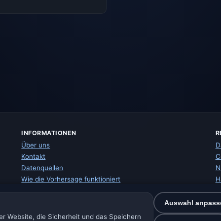
INFORMATIONEN
R
Über uns
D
Kontakt
C
Datenquellen
N
Wie die Vorhersage funktioniert
H
Wie wir mit Daten arbeiten
I
Fehler in Ortsdaten melden
W
Auswahl anpass
S
r Website, die Sicherheit und das Speichern