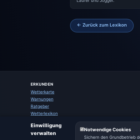
Läufer und Jogger.
← Zurück zum Lexikon
ERKUNDEN
Wetterkarte
Warnungen
Ratgeber
Wetterlexikon
Städtevergleich
Einwilligung
Wetter-Widget
Notwendige Cookies
verwalten
Sichern den Grundbetrieb de