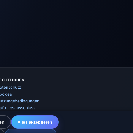
ECHTLICHES
atenschutz
ookies
utzungsbedingungen
aftungsausschluss
mpressum
ir helfen Tieren
en
Alles akzeptieren
itemap