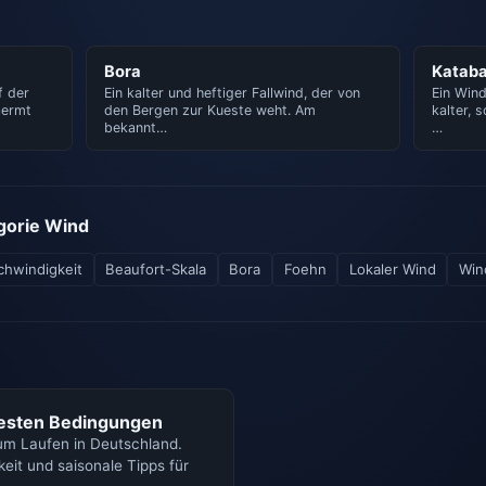
Bora
Kataba
f der
Ein kalter und heftiger Fallwind, der von
Ein Wind
aermt
den Bergen zur Kueste weht. Am
kalter, 
bekannt…
…
egorie Wind
hwindigkeit
Beaufort-Skala
Bora
Foehn
Lokaler Wind
Win
besten Bedingungen
m Laufen in Deutschland.
eit und saisonale Tipps für