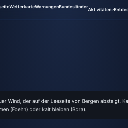
seite
Wetterkarte
Warnungen
Bundesländer
Aktivitäten
Entde
fuer Wind, der auf der Leeseite von Bergen absteigt. K
men (Foehn) oder kalt bleiben (Bora).