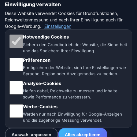
Einwilligung verwalten
Nutzungsbedingungen
Diese Website verwendet Cookies für Grundfunktionen,
Reichweitenmessung und nach Ihrer Einwilligung auch für
Haftungsausschluss
Google-Werbung.
Einstellungen
Impressum
Notwendige Cookies
Sichern den Grundbetrieb der Website, die Sicherheit
Wir helfen Tieren
und das Speichern Ihrer Einwilligung.
Präferenzen
Sitemap
Ermöglichen der Website, sich Ihre Einstellungen wie
Sprache, Region oder Anzeigemodus zu merken.
Einstellungen
Analyse-Cookies
Helfen dabei, Reichweite zu messen und Inhalte
sowie Performance zu verbessern.
🇩🇪 Wetter Deutschland
🇦🇹 Wetter Österreich
Werbe-Cookies
Werden nur nach Einwilligung für Google-Anzeigen
🇨🇭 Wetter Schweiz
und die zugehörige Messung verwendet.
Unsere Wetterseiten:
Auswahl anpassen
Alles akzeptieren