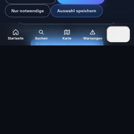
🇨🇿 Tschechien
🇭🇷 Kroatien
🇧🇬 Bulgarien
Nur notwendige
Auswahl speichern
🇩🇪🇦🇹🇨🇭 Deutschland / Österreich / Schweiz
🌎 Lateinamerika und Spanien
🇮🇳 Süd- und Südostasien
Startseite
Suchen
Karte
Warnungen
Mehr
🌍 Internationales Wetternetzwerk
Betreiber: Spolek Minizoo.cz z.s. | Vereins-Nr.:
21135550 |
info@vorhersage.online
© 2026 Vorhersage Online · Daten: Open-Meteo (ECMWF, ICON) ·
BrightSky · OpenWeatherMap · Warnungen: GeoSphere Austria