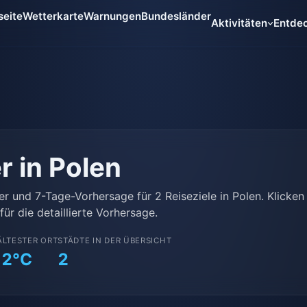
seite
Wetterkarte
Warnungen
Bundesländer
Aktivitäten
Entde
r in Polen
er und 7-Tage-Vorhersage für 2 Reiseziele in Polen. Klicken
für die detaillierte Vorhersage.
ÄLTESTER ORT
STÄDTE IN DER ÜBERSICHT
12°C
2