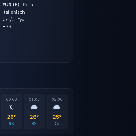
EUR
(€) · Euro
Italienisch
C/F/L
· Typ
+39
00:00
01:00
02:00
26°
26°
25°
5%
4%
3%