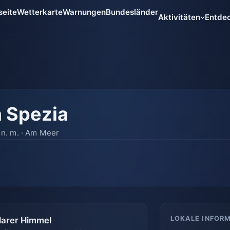
seite
Wetterkarte
Warnungen
Bundesländer
Aktivitäten
Entde
a Spezia
m n. m. · Am Meer
LOKALE INFOR
larer Himmel