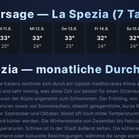
rsage — La Spezia (7 T
i 11.8.
Mi 12.8.
Do 13.8.
Fr 14.8.
Sa 15.
33°
33°
33°
32°
32°
25°
24°
25°
24°
24°
ezia — monatliche Durc
te Italiens zeichnet sich durch ein typisch mediterranes Klim
 und sehr sonnig, was diese Zeit zur besten für einen Strand
uren der Küste angenehm zum Schwimmen. Der Frühling, von Apr
uren sowie viel Sonnenschein, obwohl gelegentliche, kurze 
er September und Oktober, bietet oft noch milde Temperature
 kühler werden. Die Wintermonate von Dezember bis Februar 
mperaturen. Schnee ist in der Stadt äußerst selten. Die kühle
erland oder kulturelle Besichtigungen, während die lange war