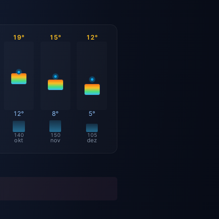
19°
15°
12°
12°
8°
5°
140
150
105
okt
nov
dez