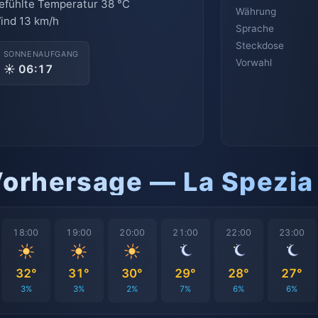
efühlte Temperatur 38 °C
Währung
ind 13 km/h
Sprache
Steckdose
SONNENAUFGANG
Vorwahl
☀ 06:17
Vorhersage — La Spezia
18:00
19:00
20:00
21:00
22:00
23:00
32°
31°
30°
29°
28°
27°
3%
3%
2%
7%
6%
6%