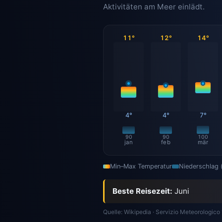
Aktivitäten am Meer einlädt.
11°
12°
14°
4°
4°
7°
90
90
100
jan
feb
mär
Min–Max Temperatur
Niederschlag
Beste Reisezeit:
Juni
Quelle: Wikipedia · Servizio Meteorologico