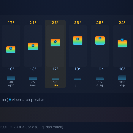
17°
21°
25°
28°
28°
24°
10°
13°
17°
19°
19°
16°
90
75
50
35
55
100
apr
mai
jun
jul
aug
sep
 (mm)
Meerestemperatur
 1991-2020 (La Spezia, Ligurian coast)