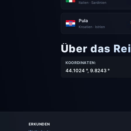
Italien · Sardinien
Pula
Kroatien · Istrien
Über das Rei
KOORDINATEN:
44.1024 °, 9.8243 °
ERKUNDEN