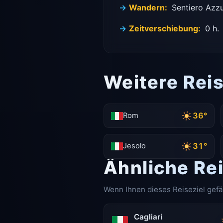
Wandern:
Sentiero Azzur
Zeitverschiebung:
0 h.
Weitere Reis
36°
Rom
31°
Jesolo
Ähnliche Rei
Wenn Ihnen dieses Reiseziel gefä
Cagliari