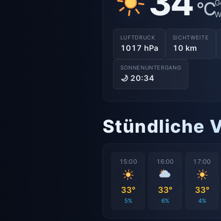
34
°C
G
W
LUFTDRUCK
SICHTWEITE
1017 hPa
10 km
SONNENUNTERGANG
🌙 20:34
Stündliche 
15:00
16:00
17:00
33°
33°
33°
5%
6%
4%