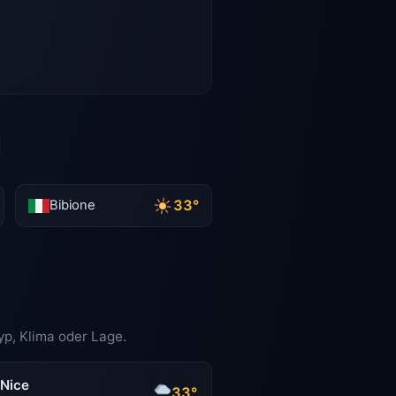
d
33°
Bibione
yp, Klima oder Lage.
Nice
33°