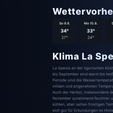
Wettervorhe
So 9.8.
Mo 10.8.
D
34°
33°
27°
24°
Klima La Sp
La Spezia an der ligurischen Küs
bis September sind warm bis heiß
Periode sind die Wassertemperat
milden und angenehmen Temperat
Auch der Herbst, insbesondere d
November zunehmend feuchter und
kühlen, aber selten frostigen Te
sich gut für Erkundungen im Hint