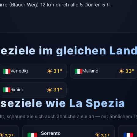
ro (Blauer Weg) 12 km durch alle 5 Dörfer, 5 h.
eziele im gleichen Lan
31°
33°
Venedig
Mailand
31°
Rimini
seziele wie La Spezia
llt, schauen Sie sich auch ähnliche Ziele an — mit ähnlichem T
Sorrento
32°
31°