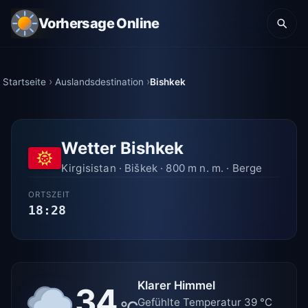
Vorhersage Online
Startseite
Auslandsdestination
Bishkek
Wetter Bishkek
Kirgisistan · Biškek · 800 m n. m. · Berge
ORTSZEIT
18:28
Klarer Himmel
34
Gefühlte Temperatur 39 °C
°C