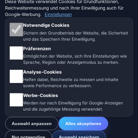
Diese Website verwendet Cookies für Grundfunktionen,
Reichweitenmessung und nach Ihrer Einwilligung auch für
🇨🇭 Wetter Schweiz
Google-Werbung.
Einstellungen
Unsere Wetterseiten:
Notwendige Cookies
Sichern den Grundbetrieb der Website, die Sicherheit
🇨🇿 Tschechien
🇭🇷 Kroatien
🇧🇬 Bulgarien
und das Speichern Ihrer Einwilligung.
Präferenzen
🇩🇪🇦🇹🇨🇭 Deutschland / Österreich / Schweiz
Ermöglichen der Website, sich Ihre Einstellungen wie
Sprache, Region oder Anzeigemodus zu merken.
🌎 Lateinamerika und Spanien
🇮🇳 Süd- und Südostasien
Analyse-Cookies
🌍 Internationales Wetternetzwerk
Helfen dabei, Reichweite zu messen und Inhalte
sowie Performance zu verbessern.
Betreiber: Spolek Minizoo.cz z.s. | Vereins-Nr.:
Werbe-Cookies
21135550 |
info@vorhersage.online
Werden nur nach Einwilligung für Google-Anzeigen
© 2026 Vorhersage Online · Daten: Open-Meteo (ECMWF, ICON) ·
und die zugehörige Messung verwendet.
BrightSky · OpenWeatherMap · Warnungen: GeoSphere Austria
Auswahl anpassen
Alles akzeptieren
Nur notwendige
Auswahl speichern