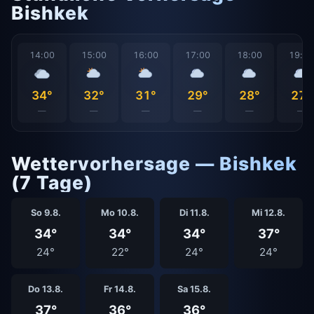
Bishkek
14:00
15:00
16:00
17:00
18:00
19:0
34°
32°
31°
29°
28°
27°
—
—
—
—
—
—
Wettervorhersage — Bishkek
(7 Tage)
So 9.8.
Mo 10.8.
Di 11.8.
Mi 12.8.
34°
34°
34°
37°
24°
22°
24°
24°
Do 13.8.
Fr 14.8.
Sa 15.8.
37°
36°
36°