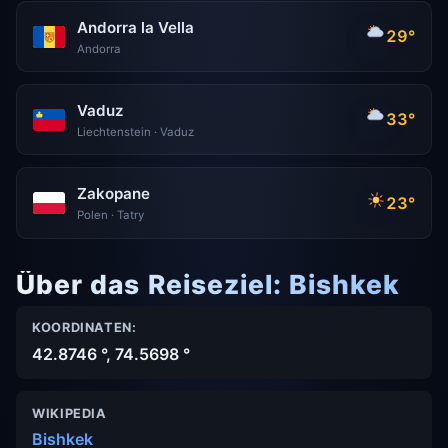
Andorra la Vella
29°
Andorra
Vaduz
33°
Liechtenstein · Vaduz
Zakopane
23°
Polen · Tatry
Über das Reiseziel: Bishkek
KOORDINATEN:
42.8746 °, 74.5698 °
WIKIPEDIA
Bishkek