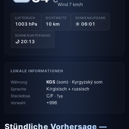
Wind 7 km/h
LUFTDRUCK
SICHTWEITE
SONNENAUFGANG
1003 hPa
10 km
☀ 06:01
SONNENUNTERGANG
🌙 20:13
LOKALE INFORMATIONEN
KGS
(som) · Kyrgyzský som
Währung
Kirgisisch + russisch
Sprache
C/F
Steckdose
· Typ
+996
Vorwahl
Stündliche Vorhersage —