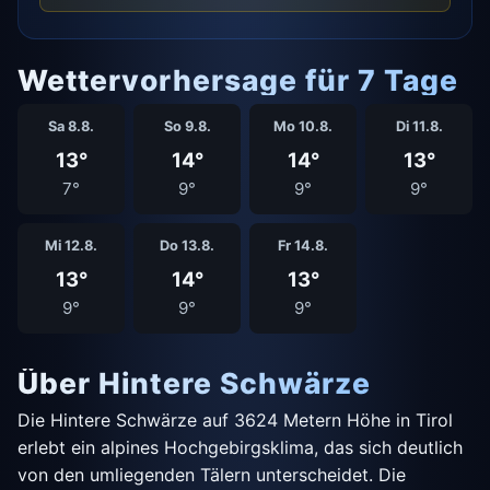
Wettervorhersage für 7 Tage
Sa 8.8.
So 9.8.
Mo 10.8.
Di 11.8.
13°
14°
14°
13°
7°
9°
9°
9°
Mi 12.8.
Do 13.8.
Fr 14.8.
13°
14°
13°
9°
9°
9°
Über Hintere Schwärze
Die Hintere Schwärze auf 3624 Metern Höhe in Tirol
erlebt ein alpines Hochgebirgsklima, das sich deutlich
von den umliegenden Tälern unterscheidet. Die