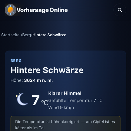
Vorhersage Online
Startseite
Berg
Hintere Schwärze
BERG
Hintere Schwärze
Höhe:
3624 m n. m.
Klarer Himmel
7
Gefühlte Temperatur 7 °C
°C
Wind 9 km/h
Die Temperatur ist höhenkorrigiert — am Gipfel ist es
kälter als im Tal.