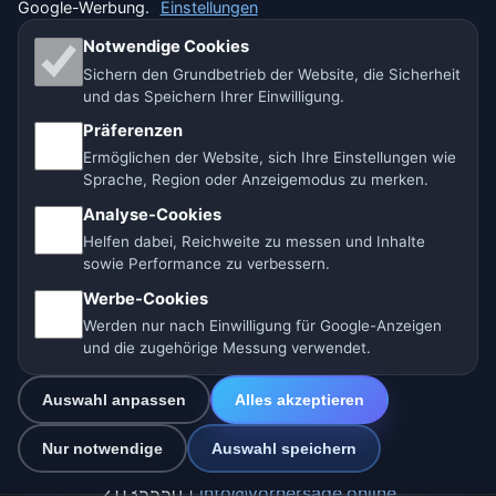
Google-Werbung.
Einstellungen
Einstellungen
Notwendige Cookies
Sichern den Grundbetrieb der Website, die Sicherheit
und das Speichern Ihrer Einwilligung.
🇩🇪 Wetter Deutschland
🇦🇹 Wetter Österreich
Präferenzen
Ermöglichen der Website, sich Ihre Einstellungen wie
🇨🇭 Wetter Schweiz
Sprache, Region oder Anzeigemodus zu merken.
Analyse-Cookies
Unsere Wetterseiten:
Helfen dabei, Reichweite zu messen und Inhalte
🇨🇿 Tschechien
🇭🇷 Kroatien
🇧🇬 Bulgarien
sowie Performance zu verbessern.
Werbe-Cookies
🇩🇪🇦🇹🇨🇭 Deutschland / Österreich / Schweiz
Werden nur nach Einwilligung für Google-Anzeigen
und die zugehörige Messung verwendet.
🌎 Lateinamerika und Spanien
🇮🇳 Süd- und Südostasien
Auswahl anpassen
Alles akzeptieren
🌍 Internationales Wetternetzwerk
Nur notwendige
Auswahl speichern
Betreiber: Spolek Minizoo.cz z.s. | Vereins-Nr.:
21135550 |
info@vorhersage.online