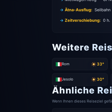
Ätna-Ausflug:
Seilbahn 
Zeitverschiebung:
0 h.
Weitere Reis
33°
Rom
30°
Jesolo
Ähnliche Re
Wenn Ihnen dieses Reiseziel gefä