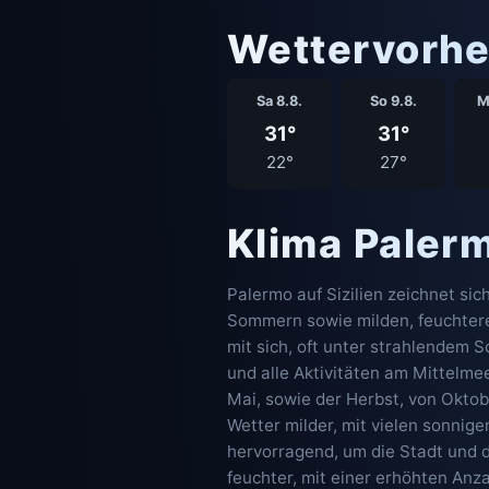
Wettervorhe
Sa 8.8.
So 9.8.
M
31°
31°
22°
27°
Klima Paler
Palermo auf Sizilien zeichnet si
Sommern sowie milden, feuchtere
mit sich, oft unter strahlendem 
und alle Aktivitäten am Mittelm
Mai, sowie der Herbst, von Okto
Wetter milder, mit vielen sonnig
hervorragend, um die Stadt und 
feuchter, mit einer erhöhten Anz