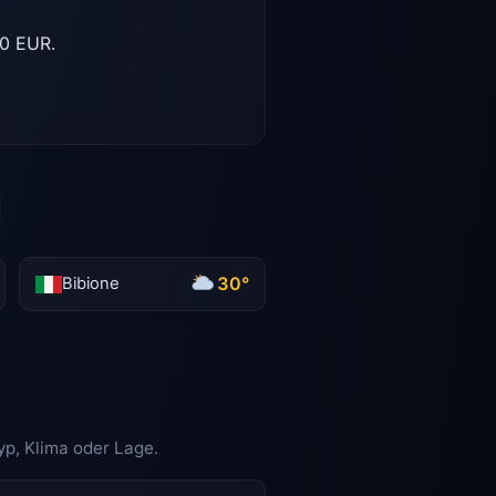
0 EUR.
d
30°
Bibione
yp, Klima oder Lage.