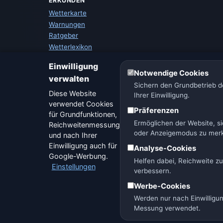
ERKUNDEN
Wetterkarte
Warnungen
Ratgeber
Wetterlexikon
Städtevergleich
Einwilligung
Wetter-Widget
Notwendige Cookies
verwalten
Sichern den Grundbetrieb de
Diese Website
Ihrer Einwilligung.
verwendet Cookies
Präferenzen
für Grundfunktionen,
Ermöglichen der Website, si
Reichweitenmessung
oder Anzeigemodus zu mer
und nach Ihrer
Einwilligung auch für
Analyse-Cookies
Google-Werbung.
🇨🇿 Tschechien
🇭🇷 Kroatien
🇧🇬 Bulga
Helfen dabei, Reichweite z
Einstellungen
verbessern.
Werbe-Cookies
Werden nur nach Einwilligu
Betreiber: 
Messung verwendet.
© 2026 Vorhersage Onl