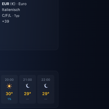
EUR
(€) · Euro
Italienisch
C/F/L
· Typ
+39
20:00
21:00
22:00
30°
29°
29°
1%
—
—