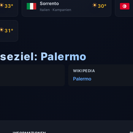
Sorrento
33°
30°
Italien · Kampanien
31°
seziel: Palermo
WIKIPEDIA
Palermo