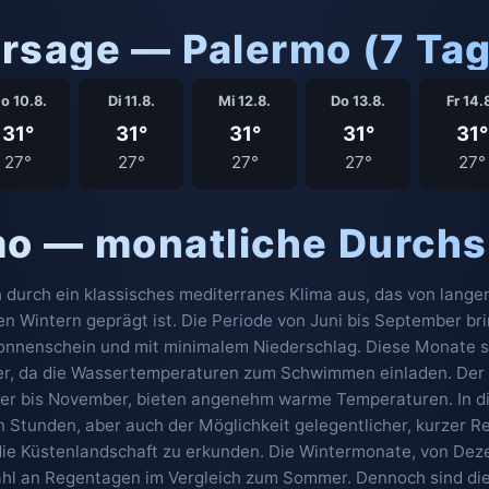
rsage — Palermo (7 Ta
o 10.8.
Di 11.8.
Mi 12.8.
Do 13.8.
Fr 14.
31°
31°
31°
31°
31°
27°
27°
27°
27°
27°
mo — monatliche Durchs
ch durch ein klassisches mediterranes Klima aus, das von lang
n Wintern geprägt ist. Die Periode von Juni bis September br
Sonnenschein und mit minimalem Niederschlag. Diese Monate s
eer, da die Wassertemperaturen zum Schwimmen einladen. Der F
ber bis November, bieten angenehm warme Temperaturen. In d
en Stunden, aber auch der Möglichkeit gelegentlicher, kurzer R
die Küstenlandschaft zu erkunden. Die Wintermonate, von Deze
ahl an Regentagen im Vergleich zum Sommer. Dennoch sind die T