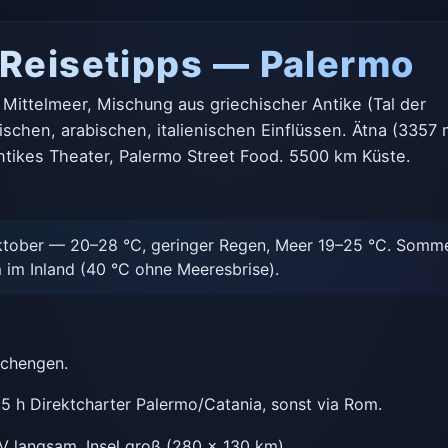
 Reisetipps — Palermo
m Mittelmeer, Mischung aus griechischer Antike (Tal der
schen, arabischen, italienischen Einflüssen. Ätna (3357 
antikes Theater, Palermo Street Food. 5500 km Küste.
tober — 20–28 °C, geringer Regen, Meer 19–25 °C. Sommer
 im Inland (40 °C ohne Meeresbrise).
Schengen.
5 h Direktcharter Palermo/Catania, sonst via Rom.
 langsam, Insel groß (280 × 130 km).