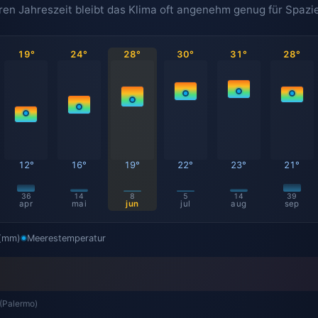
leren Jahreszeit bleibt das Klima oft angenehm genug für Spa
19°
24°
28°
30°
31°
28°
12°
16°
19°
22°
23°
21°
36
14
8
5
14
39
apr
mai
jun
jul
aug
sep
 (mm)
Meerestemperatur
 (Palermo)