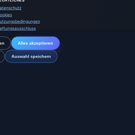
ECHTLICHES
atenschutz
ookies
utzungsbedingungen
aftungsausschluss
mpressum
ir helfen Tieren
en
Alles akzeptieren
itemap
instellungen
Auswahl speichern
z
merika und Spanien
🇮🇳 Süd- und Südostasien
sage.online
erMap · Warnungen: DWD