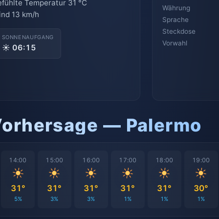
fühlte Temperatur 31 °C
Währung
nd 13 km/h
Sprache
Steckdose
SONNENAUFGANG
Vorwahl
☀ 06:15
Vorhersage — Palermo
14:00
15:00
16:00
17:00
18:00
19:00
31°
31°
31°
31°
31°
30°
5%
3%
3%
1%
1%
1%