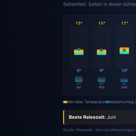
Seltenheit. Selbst in dieser küh
15°
15°
17°
9°
9°
10°
71
57
41
jan
feb
mär
Min–Max Temperatur
Niederschlag
Beste Reisezeit:
Juni
Quelle: Wikipedia · Servizio Meteorologico