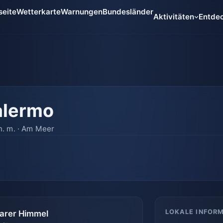
seite
Wetterkarte
Warnungen
Bundesländer
Aktivitäten
Entde
alermo
m n. m. · Am Meer
LOKALE INFOR
larer Himmel