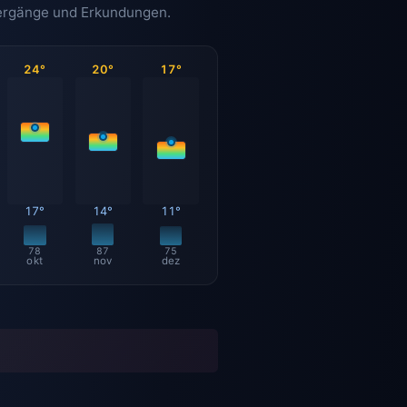
ziergänge und Erkundungen.
24°
20°
17°
17°
14°
11°
78
87
75
okt
nov
dez