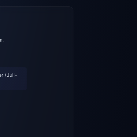
m,
 (Juli–