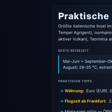
Praktische
Größte italienische Insel i
Tempel Agrigent), normanni
aktiver Vulkan), Taormina 
BESTE REISEZEIT
Mai–Juni + September–Ok
August) 28–35 °C, extrem
PRAKTISCHE TIPPS
Währung:
Euro (EUR). 
Flugzeit ab Frankfurt:
2.
Mietwagen nötig — ÖPNV