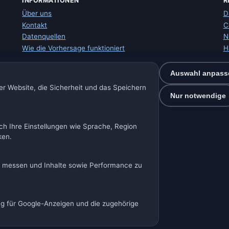
INFORMATIONEN
R
Über uns
D
Kontakt
C
Datenquellen
N
Wie die Vorhersage funktioniert
H
Wie wir mit Daten arbeiten
I
Fehler in Ortsdaten melden
W
Auswahl anpass
S
r Website, die Sicherheit und das Speichern
E
Nur notwendige
ch Ihre Einstellungen wie Sprache, Region
🇩🇪 Wetter Deutschland
🇦🇹 Wetter Österreich
🇨🇭 Wetter Schwei
ken.
Unsere Wetterseiten:
rien
🇩🇪🇦🇹🇨🇭 Deutschland / Österreich / Schweiz
🌎 Lateina
u messen und Inhalte sowie Performance zu
🌍 Internationales Wetternetzwerk
ng für Google-Anzeigen und die zugehörige
Spolek Minizoo.cz z.s. | Vereins-Nr.: 21135550 |
info@vorher
ine · Daten: Open-Meteo (ECMWF, ICON) · BrightSky (DWD) · OpenWeath