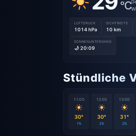
29
°C
Ge
Wi
LUFTDRUCK
SICHTWEITE
1014 hPa
10 km
SONNENUNTERGANG
🌙 20:09
Stündliche 
11:00
12:00
13:00
30°
30°
31°
1%
2%
2%