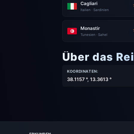
Cagliari
Italien · Sardinien
Monastir
Tunesien · Sahel
Über das Rei
KOORDINATEN:
38.1157 °, 13.3613 °