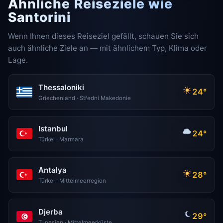
Ähnliche Reiseziele wie
Santorini
Wenn Ihnen dieses Reiseziel gefällt, schauen Sie sich
auch ähnliche Ziele an — mit ähnlichem Typ, Klima oder
Lage.
Thessaloniki
24°
Griechenland · Střední Makedonie
Istanbul
24°
Türkei · Marmara
Antalya
28°
Türkei · Mittelmeerregion
Djerba
29°
Tunesien · Mittelmeerküste