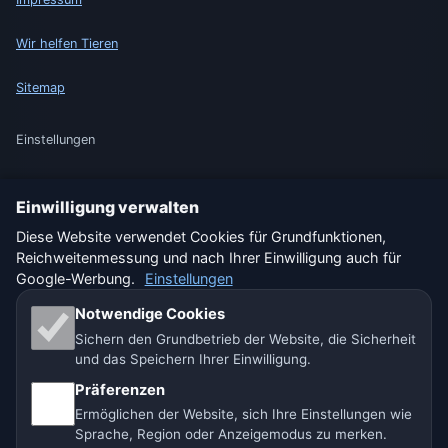
Wir helfen Tieren
Sitemap
Einstellungen
Einwilligung verwalten
🇩🇪 Wetter Deutschland
🇦🇹 Wetter Österreich
Diese Website verwendet Cookies für Grundfunktionen,
Reichweitenmessung und nach Ihrer Einwilligung auch für
🇨🇭 Wetter Schweiz
Google-Werbung.
Einstellungen
Unsere Wetterseiten:
Notwendige Cookies
Sichern den Grundbetrieb der Website, die Sicherheit
🇨🇿 Tschechien
🇭🇷 Kroatien
🇧🇬 Bulgarien
und das Speichern Ihrer Einwilligung.
Präferenzen
🇩🇪🇦🇹🇨🇭 Deutschland / Österreich / Schweiz
Ermöglichen der Website, sich Ihre Einstellungen wie
Sprache, Region oder Anzeigemodus zu merken.
🌎 Lateinamerika und Spanien
🇮🇳 Süd- und Südostasien