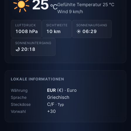
25
Gefühlte Temperatur 25 °C
°C
Wind 9 km/h
LUFTDRUCK
SICHTWEITE
SONNENAUFGANG
1008 hPa
10 km
☀ 06:29
SONNENUNTERGANG
🌙 20:18
LOKALE INFORMATIONEN
EUR
(€) · Euro
Währung
Griechisch
Sprache
C/F
Steckdose
· Typ
+30
Vorwahl