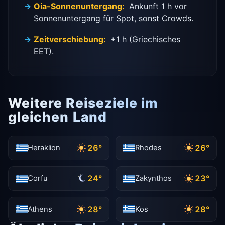
Oia-Sonnenuntergang:
Ankunft 1 h vor
Sonnenuntergang für Spot, sonst Crowds.
Zeitverschiebung:
+1 h (Griechisches
EET).
Weitere Reiseziele im
gleichen Land
26°
26°
Heraklion
Rhodes
24°
23°
Corfu
Zakynthos
28°
28°
Athens
Kos