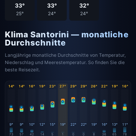
33°
33°
32°
25°
24°
24°
Klima Santorini — monatliche
Durchschnitte
Langjährige monatliche Durchschnitte von Temperatur,
Niederschlag und Meerestemperatur. So finden Sie die
beste Reisezeit.
14°
14°
16°
19°
23°
27°
29°
29°
26°
22°
19°
16°
9°
9°
10°
12°
15°
19°
22°
22°
19°
16°
13°
11°
73
57
42
14
5
1
0
0
8
36
65
78