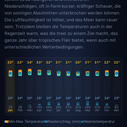
Niederschlägen, oft in Form kurzer, kräftiger Schauer, die
von sonnigen Abschnitten unterbrochen werden können.
Die Luftfeuchtigkeit ist höher, und das Meer kann rauer
sein. Trotzdem bleiben die Temperaturen auch in der
Regenzeit warm, was die Insel zu einem Ziel macht, das
ganze Jahr über tropisches Flair bietet, wenn auch mit
unterschiedlichen Wetterbedingungen.
32°
33°
34°
33°
32°
31°
31°
30°
31°
31°
32°
32°
23°
24°
25°
25°
25°
24°
24°
24°
24°
24°
24°
23°
34
26
70
155
340
260
270
305
395
305
200
80
jan
feb
mär
apr
mai
jun
jul
aug
sep
okt
nov
dez
Min–Max Temperatur
Niederschlag (mm)
Meerestemperatur