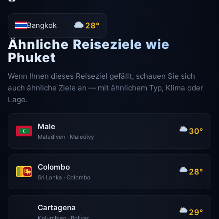
28°
Bangkok
Ähnliche Reiseziele wie
Phuket
Wenn Ihnen dieses Reiseziel gefällt, schauen Sie sich
auch ähnliche Ziele an — mit ähnlichem Typ, Klima oder
Lage.
Male
30°
Malediven · Maledivy
Colombo
28°
Sri Lanka · Colombo
Cartagena
29°
Kolumbien · Bolívar