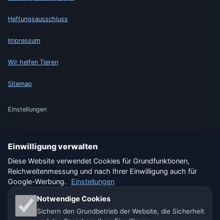
Haftungsausschluss
Impressum
Wir helfen Tieren
Sitemap
Einstellungen
Einwilligung verwalten
🇩🇪 Wetter Deutschland
🇦🇹 Wetter Österreich
Diese Website verwendet Cookies für Grundfunktionen,
Reichweitenmessung und nach Ihrer Einwilligung auch für
🇨🇭 Wetter Schweiz
Google-Werbung.
Einstellungen
Unsere Wetterseiten:
Notwendige Cookies
Sichern den Grundbetrieb der Website, die Sicherheit
🇨🇿 Tschechien
🇭🇷 Kroatien
🇧🇬 Bulgarien