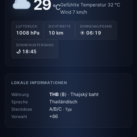
29
Gefühlte Temperatur 32 °C
°C
Wind 7 km/h
LUFTDRUCK
SICHTWEITE
SONNENAUFGANG
1008 hPa
10 km
☀ 06:19
SONNENUNTERGANG
🌙 18:45
LOKALE INFORMATIONEN
THB
(฿) · Thajský baht
Währung
Thailändisch
Sprache
A/B/C
Steckdose
· Typ
+66
Vorwahl