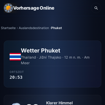
Vorhersage Online
Startseite
Auslandsdestination
Phuket
Wetter Phuket
Thailand · Jižní Thajsko · 12 m n. m. · Am
Meer
ORTSZEIT
20:53
Klarer Himmel