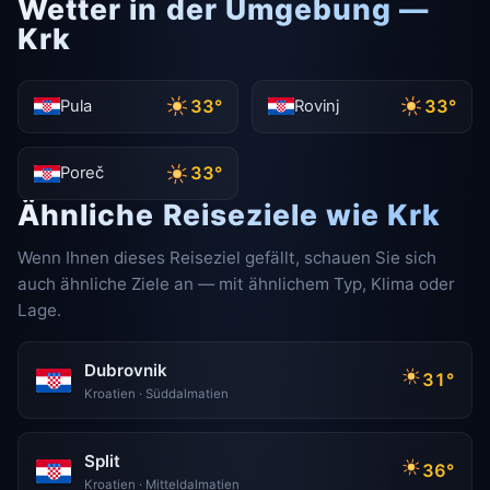
Wetter in der Umgebung —
Krk
33°
33°
Pula
Rovinj
33°
Poreč
Ähnliche Reiseziele wie Krk
Wenn Ihnen dieses Reiseziel gefällt, schauen Sie sich
auch ähnliche Ziele an — mit ähnlichem Typ, Klima oder
Lage.
Dubrovnik
31°
Kroatien · Süddalmatien
Split
36°
Kroatien · Mitteldalmatien