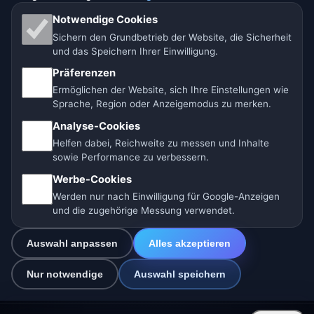
Notwendige Cookies
Unsere Wetterseiten:
Sichern den Grundbetrieb der Website, die Sicherheit
🇨🇿 Tschechien
🇭🇷 Kroatien
🇧🇬 Bulgarien
und das Speichern Ihrer Einwilligung.
Präferenzen
🇩🇪🇦🇹🇨🇭 Deutschland / Österreich / Schweiz
Ermöglichen der Website, sich Ihre Einstellungen wie
Sprache, Region oder Anzeigemodus zu merken.
🌎 Lateinamerika und Spanien
🇮🇳 Süd- und Südostasien
Analyse-Cookies
🌍 Internationales Wetternetzwerk
Helfen dabei, Reichweite zu messen und Inhalte
sowie Performance zu verbessern.
Betreiber: Spolek Minizoo.cz z.s. | Vereins-Nr.:
Werbe-Cookies
21135550 |
info@vorhersage.online
Werden nur nach Einwilligung für Google-Anzeigen
© 2026 Vorhersage Online · Daten: Open-Meteo (ECMWF, ICON) ·
und die zugehörige Messung verwendet.
BrightSky (DWD) · OpenWeatherMap · Warnungen: DWD
Auswahl anpassen
Alles akzeptieren
Nur notwendige
Auswahl speichern