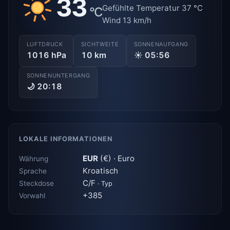
33
Gefühlte Temperatur 37 °C
°C
Wind 13 km/h
LUFTDRUCK
SICHTWEITE
SONNENAUFGANG
1016 hPa
10 km
☀ 05:56
SONNENUNTERGANG
🌙 20:18
LOKALE INFORMATIONEN
EUR
(€) · Euro
Währung
Kroatisch
Sprache
C/F
Steckdose
· Typ
+385
Vorwahl