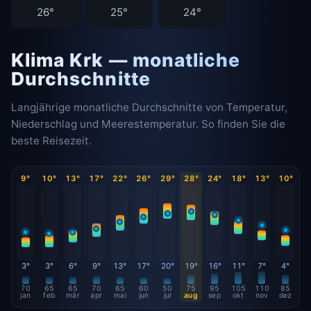
26°
25°
24°
Klima Krk — monatliche
Durchschnitte
Langjährige monatliche Durchschnitte von Temperatur,
Niederschlag und Meerestemperatur. So finden Sie die
beste Reisezeit.
9°
10°
13°
17°
22°
26°
29°
28°
24°
18°
13°
10°
3°
3°
6°
9°
13°
17°
20°
19°
16°
11°
7°
4°
70
65
65
70
65
60
50
75
95
105
110
85
jan
feb
mär
apr
mai
jun
jul
aug
sep
okt
nov
dez