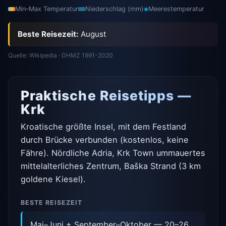
Min–Max Temperatur
Niederschlag (mm)
Meerestemperatur
Beste Reisezeit:
August
Quelle: Wikipedia · DHMZ 1991-2020
Praktische Reisetipps —
Krk
Kroatische größte Insel, mit dem Festland
durch Brücke verbunden (kostenlos, keine
Fähre). Nördliche Adria, Krk Town ummauertes
mittelalterliches Zentrum, Baška Strand (3 km
goldene Kiesel).
BESTE REISEZEIT
Mai–Juni + September–Oktober — 20–26