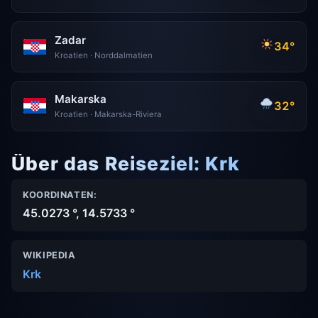
Zadar
34°
Kroatien · Norddalmatien
Makarska
32°
Kroatien · Makarska-Riviera
Über das Reiseziel: Krk
KOORDINATEN:
45.0273 °, 14.5733 °
WIKIPEDIA
Krk