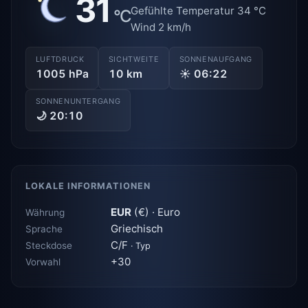
31
Gefühlte Temperatur 34 °C
°C
Wind 2 km/h
LUFTDRUCK
SICHTWEITE
SONNENAUFGANG
1005 hPa
10 km
☀ 06:22
SONNENUNTERGANG
🌙 20:10
LOKALE INFORMATIONEN
EUR
(€) · Euro
Währung
Griechisch
Sprache
C/F
Steckdose
· Typ
+30
Vorwahl