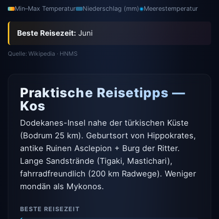
Min–Max Temperatur
Niederschlag (mm)
Meerestemperatur
Beste Reisezeit:
Juni
Quelle: Wikipedia · HNMS
Praktische Reisetipps —
Kos
Dodekanes-Insel nahe der türkischen Küste
(Bodrum 25 km). Geburtsort von Hippokrates,
antike Ruinen Asclepion + Burg der Ritter.
Lange Sandstrände (Tigaki, Mastichari),
fahrradfreundlich (200 km Radwege). Weniger
mondän als Mykonos.
BESTE REISEZEIT