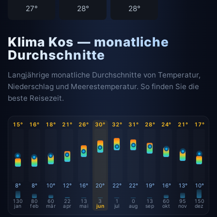
27°
28°
28°
Klima Kos — monatliche
Durchschnitte
Langjährige monatliche Durchschnitte von Temperatur,
Niederschlag und Meerestemperatur. So finden Sie die
beste Reisezeit.
15°
16°
18°
21°
26°
30°
32°
31°
28°
24°
21°
17°
8°
8°
10°
12°
16°
20°
22°
22°
19°
16°
13°
10°
130
80
60
22
13
3
1
0
13
60
95
150
jan
feb
mär
apr
mai
jun
jul
aug
sep
okt
nov
dez