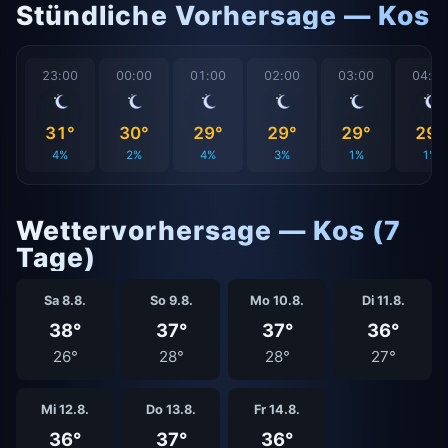
Stündliche Vorhersage — Kos
23:00
00:00
01:00
02:00
03:00
04:0
31°
30°
29°
29°
29°
29°
4%
2%
4%
3%
1%
1%
Wettervorhersage — Kos (7
Tage)
Sa 8.8.
So 9.8.
Mo 10.8.
Di 11.8.
38°
37°
37°
36°
26°
28°
28°
27°
Mi 12.8.
Do 13.8.
Fr 14.8.
36°
37°
36°