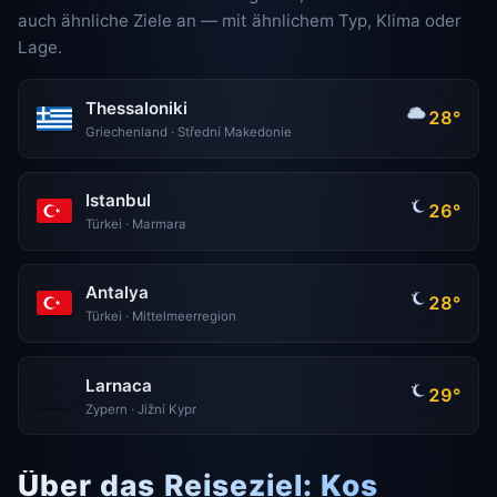
auch ähnliche Ziele an — mit ähnlichem Typ, Klima oder
Lage.
Thessaloniki
28°
Griechenland · Střední Makedonie
Istanbul
26°
Türkei · Marmara
Antalya
28°
Türkei · Mittelmeerregion
Larnaca
29°
Zypern · Jižní Kypr
Über das Reiseziel: Kos