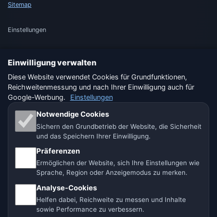
Sitemap
Einstellungen
Einwilligung verwalten
🇩🇪 Wetter Deutschland
🇦🇹 Wetter Österreich
Diese Website verwendet Cookies für Grundfunktionen,
Reichweitenmessung und nach Ihrer Einwilligung auch für
🇨🇭 Wetter Schweiz
Google-Werbung.
Einstellungen
Unsere Wetterseiten:
Notwendige Cookies
Sichern den Grundbetrieb der Website, die Sicherheit
🇨🇿 Tschechien
🇭🇷 Kroatien
🇧🇬 Bulgarien
und das Speichern Ihrer Einwilligung.
Präferenzen
🇩🇪🇦🇹🇨🇭 Deutschland / Österreich / Schweiz
Ermöglichen der Website, sich Ihre Einstellungen wie
Sprache, Region oder Anzeigemodus zu merken.
🌎 Lateinamerika und Spanien
🇮🇳 Süd- und Südostasien
Analyse-Cookies
🌍 Internationales Wetternetzwerk
Helfen dabei, Reichweite zu messen und Inhalte
sowie Performance zu verbessern.