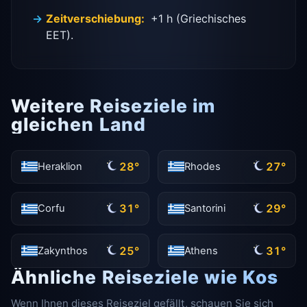
Zeitverschiebung:
+1 h (Griechisches
EET).
Weitere Reiseziele im
gleichen Land
28°
27°
Heraklion
Rhodes
31°
29°
Corfu
Santorini
25°
31°
Zakynthos
Athens
Ähnliche Reiseziele wie Kos
Wenn Ihnen dieses Reiseziel gefällt, schauen Sie sich