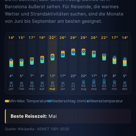
Barcelona äußerst selten. Für Reisende, die warmes
Wetter und Strandaktivitäten suchen, sind die Monate
von Juni bis September am besten geeignet.
14°
15°
17°
19°
22°
26°
29°
29°
26°
22°
17°
14°
4°
5°
7°
9°
13°
17°
20°
20°
17°
13°
8°
5°
43
39
46
42
49
37
22
66
84
89
67
49
jan
feb
mär
apr
mai
jun
jul
aug
sep
okt
nov
dez
Min–Max Temperatur
Niederschlag (mm)
Meerestemperatur
Beste Reisezeit:
Mai
Quelle: Wikipedia · AEMET 1991-2020