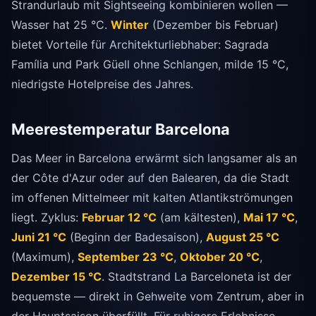
Strandurlaub mit Sightseeing kombinieren wollen —
Wasser hat 25 °C.
Winter
(Dezember bis Februar)
bietet Vorteile für Architekturliebhaber: Sagrada
Família und Park Güell ohne Schlangen, milde 15 °C,
niedrigste Hotelpreise des Jahres.
Meerestemperatur Barcelona
Das Meer in Barcelona erwärmt sich langsamer als an
der Côte d'Azur oder auf den Balearen, da die Stadt
im offenen Mittelmeer mit kalten Atlantikströmungen
liegt. Zyklus:
Februar 12 °C
(am kältesten),
Mai 17 °C
,
Juni 21 °C
(Beginn der Badesaison),
August 25 °C
(Maximum),
September 23 °C
,
Oktober 20 °C
,
Dezember 15 °C
. Stadtstrand La Barceloneta ist der
bequemste — direkt in Gehweite vom Zentrum, aber in
der Hauptsaison überfüllt. Für ruhigere Erlebnisse