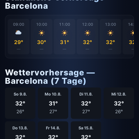
Barcelona
09:00
10:00
11:00
12:00
13:00
14:0
29°
30°
31°
32°
32°
32°
—
—
—
—
—
—
Wettervorhersage —
Barcelona (7 Tage)
So 9.8.
Mo 10.8.
Di 11.8.
Mi 12.8.
32°
31°
32°
32°
26°
27°
27°
26°
Do 13.8.
Fr 14.8.
Sa 15.8.
32°
32°
32°