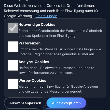
🇩🇪 Wetter Deutschland
🇦🇹 Wetter Österreich
Diese Website verwendet Cookies für Grundfunktionen,
Reichweitenmessung und nach Ihrer Einwilligung auch für
🇨🇭 Wetter Schweiz
Google-Werbung.
Einstellungen
Unsere Wetterseiten:
Notwendige Cookies
Sichern den Grundbetrieb der Website, die Sicherheit
🇨🇿 Tschechien
🇭🇷 Kroatien
🇧🇬 Bulgarien
und das Speichern Ihrer Einwilligung.
Präferenzen
🇩🇪🇦🇹🇨🇭 Deutschland / Österreich / Schweiz
Ermöglichen der Website, sich Ihre Einstellungen wie
Sprache, Region oder Anzeigemodus zu merken.
🌎 Lateinamerika und Spanien
🇮🇳 Süd- und Südostasien
Analyse-Cookies
🌍 Internationales Wetternetzwerk
Helfen dabei, Reichweite zu messen und Inhalte
sowie Performance zu verbessern.
Betreiber: Spolek Minizoo.cz z.s. | Vereins-Nr.:
Werbe-Cookies
21135550 |
info@vorhersage.online
Werden nur nach Einwilligung für Google-Anzeigen
© 2026 Vorhersage Online · Daten: Open-Meteo (ECMWF, ICON) ·
und die zugehörige Messung verwendet.
BrightSky (DWD) · OpenWeatherMap · Warnungen: DWD
Auswahl anpassen
Alles akzeptieren