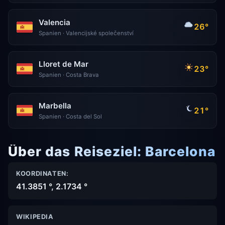
Valencia
26°
Spanien · Valencijské společenství
Lloret de Mar
23°
Spanien · Costa Brava
Marbella
21°
Spanien · Costa del Sol
Über das Reiseziel: Barcelona
KOORDINATEN:
41.3851 °, 2.1734 °
WIKIPEDIA