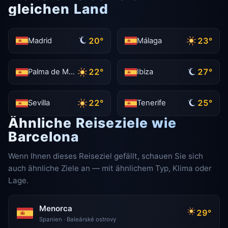
gleichen Land
20°
23°
Madrid
Málaga
22°
27°
Palma de Mallorca
Ibiza
22°
25°
Sevilla
Tenerife
Ähnliche Reiseziele wie
Barcelona
Wenn Ihnen dieses Reiseziel gefällt, schauen Sie sich
auch ähnliche Ziele an — mit ähnlichem Typ, Klima oder
Lage.
Menorca
29°
Spanien · Baleárské ostrovy