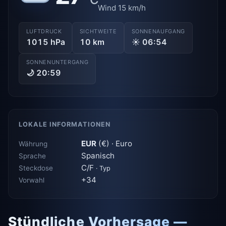
Wind 15 km/h
LUFTDRUCK
SICHTWEITE
SONNENAUFGANG
1015 hPa
10 km
☀ 06:54
SONNENUNTERGANG
🌙 20:59
LOKALE INFORMATIONEN
EUR
(€) · Euro
Währung
Spanisch
Sprache
C/F
Steckdose
· Typ
+34
Vorwahl
Stündliche Vorhersage —