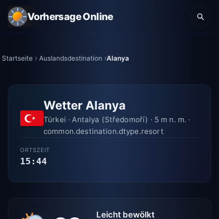
Vorhersage Online
Startseite
Auslandsdestination
Alanya
Wetter Alanya
Türkei · Antalya (Středomoří) · 5 m n. m. ·
common.destination.dtype.resort
ORTSZEIT
15:44
Leicht bewölkt