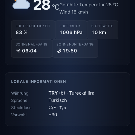
28
Gefühlte Temperatur 28 °C
°C
Wind 16 km/h
LUFTFEUCHTIGKEIT
LUFTDRUCK
SICHTWEITE
83 %
1006 hPa
10 km
SONNENAUFGANG
SONNENUNTERGANG
☀ 06:04
🌙 19:50
LOKALE INFORMATIONEN
TRY
(₺) · Turecká lira
Währung
Türkisch
Sprache
C/F
Steckdose
· Typ
+90
Vorwahl