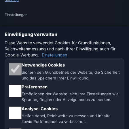
Einstellungen
Einwilligung verwalten
🇩🇪 Wetter Deutschland
🇦🇹 Wetter Österreich
Diese Website verwendet Cookies für Grundfunktionen,
Reichweitenmessung und nach Ihrer Einwilligung auch für
🇨🇭 Wetter Schweiz
Google-Werbung.
Einstellungen
Unsere Wetterseiten:
Notwendige Cookies
Sichern den Grundbetrieb der Website, die Sicherheit
🇨🇿 Tschechien
🇭🇷 Kroatien
🇧🇬 Bulgarien
und das Speichern Ihrer Einwilligung.
Präferenzen
🇩🇪🇦🇹🇨🇭 Deutschland / Österreich / Schweiz
Ermöglichen der Website, sich Ihre Einstellungen wie
Sprache, Region oder Anzeigemodus zu merken.
🌎 Lateinamerika und Spanien
🇮🇳 Süd- und Südostasien
Analyse-Cookies
🌍 Internationales Wetternetzwerk
Helfen dabei, Reichweite zu messen und Inhalte
sowie Performance zu verbessern.
Betreiber: Spolek Minizoo.cz z.s. | Vereins-Nr.: