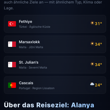
auch ähnliche Ziele an — mit ähnlichem Typ, Klima oder
Lage.
Fethiye
31°
Türkei · Ägäische Küste
Marsaxlokk
34°
Malta · Jižní Malta
St. Julian's
34°
Malta · Severní Malta
Cascais
24°
Portugal · Region Lissabon
Über das Reiseziel: Alanya