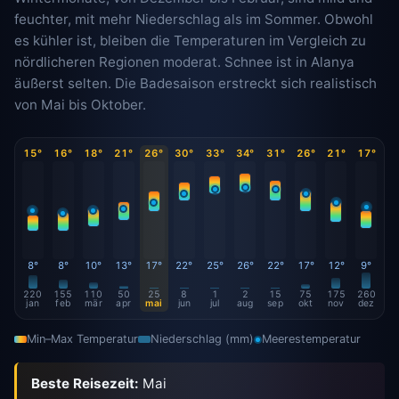
feuchter, mit mehr Niederschlag als im Sommer. Obwohl
es kühler ist, bleiben die Temperaturen im Vergleich zu
nördlicheren Regionen moderat. Schnee ist in Alanya
äußerst selten. Die Badesaison erstreckt sich realistisch
von Mai bis Oktober.
15°
16°
18°
21°
26°
30°
33°
34°
31°
26°
21°
17°
8°
8°
10°
13°
17°
22°
25°
26°
22°
17°
12°
9°
220
155
110
50
25
8
1
2
15
75
175
260
jan
feb
mär
apr
mai
jun
jul
aug
sep
okt
nov
dez
Min–Max Temperatur
Niederschlag (mm)
Meerestemperatur
Beste Reisezeit:
Mai