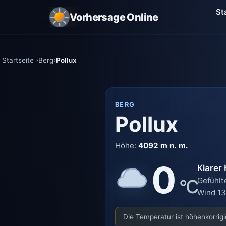
St
Vorhersage Online
Startseite
Berg
Pollux
BERG
Pollux
Höhe:
4092 m n. m.
0
Klarer
°C
Gefühlt
Wind 13
Die Temperatur ist höhenkorrigie