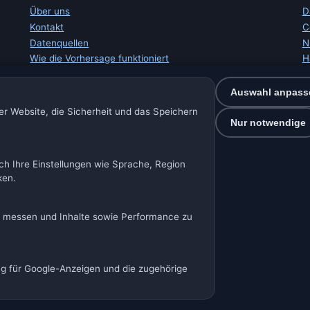
Über uns
D
Kontakt
C
Datenquellen
N
Wie die Vorhersage funktioniert
H
Wie wir mit Daten arbeiten
I
Fehler in Ortsdaten melden
W
Auswahl anpass
S
r Website, die Sicherheit und das Speichern
E
Nur notwendige
ch Ihre Einstellungen wie Sprache, Region
🇩🇪 Wetter Deutschland
🇦🇹 Wetter Österreich
🇨🇭 Wetter Schwei
ken.
Unsere Wetterseiten:
rien
🇩🇪🇦🇹🇨🇭 Deutschland / Österreich / Schweiz
🌎 Lateina
u messen und Inhalte sowie Performance zu
🌍 Internationales Wetternetzwerk
ng für Google-Anzeigen und die zugehörige
Spolek Minizoo.cz z.s. | Vereins-Nr.: 21135550 |
info@vorher
e · Daten: Open-Meteo (ECMWF, ICON) · BrightSky · OpenWeatherMap ·