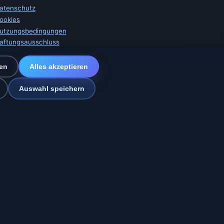
atenschutz
ookies
utzungsbedingungen
aftungsausschluss
mpressum
ir helfen Tieren
en
Alles akzeptieren
itemap
instellungen
Auswahl speichern
z
merika und Spanien
🇮🇳 Süd- und Südostasien
sage.online
 Warnungen: MeteoSchweiz