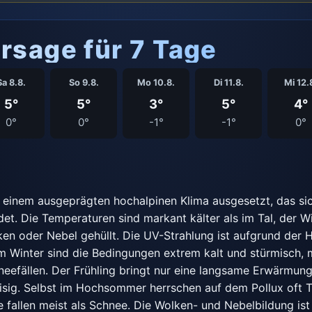
rsage für 7 Tage
Sa 8.8.
So 9.8.
Mo 10.8.
Di 11.8.
Mi 12.
5°
5°
3°
5°
4°
0°
0°
-1°
-1°
0°
 einem ausgeprägten hochalpinen Klima ausgesetzt, das sich
t. Die Temperaturen sind markant kälter als im Tal, der Win
lken oder Nebel gehüllt. Die UV-Strahlung ist aufgrund der 
Im Winter sind die Bedingungen extrem kalt und stürmisch, m
efällen. Der Frühling bringt nur eine langsame Erwärmung
 eisig. Selbst im Hochsommer herrschen auf dem Pollux oft
 fallen meist als Schnee. Die Wolken- und Nebelbildung ist 