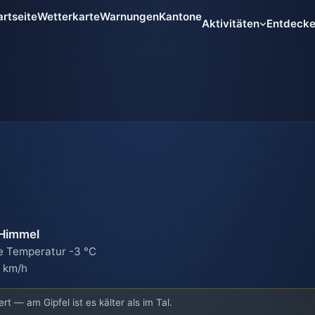
artseite
Wetterkarte
Warnungen
Kantone
Aktivitäten
Entdeck
 Himmel
e Temperatur -3 °C
 km/h
rt — am Gipfel ist es kälter als im Tal.