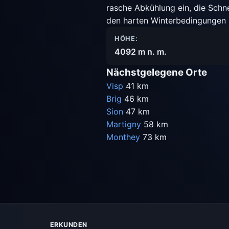
rasche Abkühlung ein, die Schn
den harten Winterbedingungen m
HÖHE:
4092 m n. m.
Nächstgelegene Orte
Visp
41 km
Brig
46 km
Sion
47 km
Martigny
58 km
Monthey
73 km
ERKUNDEN