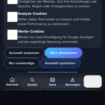
Ermöglichen der Website, sich Ihre Einstellungen wie
Sprache, Region oder Anzeigemodus zu merken.
🇩🇪 Wetter Deutschland
🇦🇹 Wetter Österreich
Analyse-Cookies
🇨🇭 Wetter Schweiz
Helfen dabei, Reichweite zu messen und Inhalte
sowie Performance zu verbessern.
Unsere Wetterseiten:
Werbe-Cookies
🇨🇿 Tschechien
🇭🇷 Kroatien
🇧🇬 Bulgarien
Werden nur nach Einwilligung für Google-Anzeigen
und die zugehörige Messung verwendet.
🇩🇪🇦🇹🇨🇭 Deutschland / Österreich / Schweiz
Auswahl anpassen
Alles akzeptieren
🌎 Lateinamerika und Spanien
🇮🇳 Süd- und Südostasien
Nur notwendige
Auswahl speichern
🌍 Internationales Wetternetzwerk
Betreiber: Spolek Minizoo.cz z.s. | Vereins-Nr.:
21135550 |
info@vorhersage.online
Startseite
Suchen
Karte
Warnungen
Mehr
© 2026 Vorhersage Online · Daten: Open-Meteo (ECMWF, ICON) ·
BrightSky · OpenWeatherMap · Warnungen: MeteoSchweiz