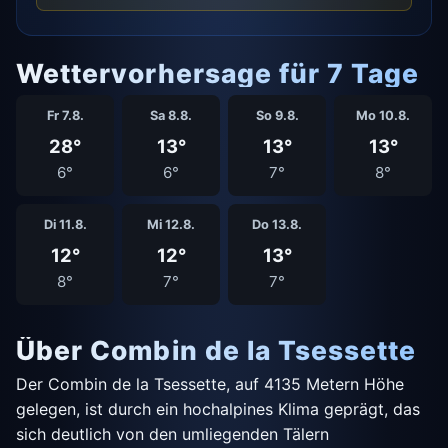
Wettervorhersage für 7 Tage
Fr 7.8.
Sa 8.8.
So 9.8.
Mo 10.8.
28°
13°
13°
13°
6°
6°
7°
8°
Di 11.8.
Mi 12.8.
Do 13.8.
12°
12°
13°
8°
7°
7°
Über Combin de la Tsessette
Der Combin de la Tsessette, auf 4135 Metern Höhe
gelegen, ist durch ein hochalpines Klima geprägt, das
sich deutlich von den umliegenden Tälern