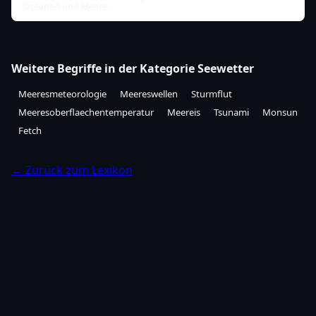
Ozeanen und Meere…
Weitere Begriffe in der Kategorie Seewetter
Meeresmeteorologie
Meereswellen
Sturmflut
Meeresoberflaechentemperatur
Meereis
Tsunami
Monsun
Fetch
← Zurück zum Lexikon