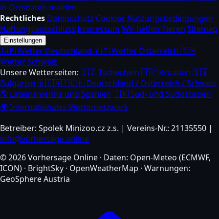
in Ortsdaten melden
Rechtliches
Datenschutz
Cookies
Nutzungsbedingungen
Haftungsausschluss
Impressum
Wir helfen Tieren
Sitemap
Einstellungen
🇩🇪 Wetter Deutschland
🇦🇹 Wetter Österreich
🇨🇭
Wetter Schweiz
Unsere Wetterseiten:
🇨🇿 Tschechien
🇭🇷 Kroatien
🇧🇬
Bulgarien
🇩🇪🇦🇹🇨🇭 Deutschland / Österreich / Schweiz
🌎 Lateinamerika und Spanien
🇮🇳 Süd- und Südostasien
🌍 Internationales Wetternetzwerk
Betreiber: Spolek Minizoo.cz z.s. | Vereins-Nr.: 21135550 |
info@vorhersage.online
© 2026 Vorhersage Online · Daten: Open-Meteo (ECMWF,
ICON) · BrightSky · OpenWeatherMap · Warnungen:
GeoSphere Austria