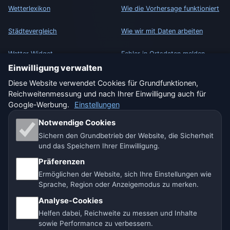
Wetterlexikon
Wie die Vorhersage funktioniert
Städtevergleich
Wie wir mit Daten arbeiten
Wetter-Widget
Fehler in Ortsdaten melden
Einwilligung verwalten
Diese Website verwendet Cookies für Grundfunktionen,
RECHTLICHES
Reichweitenmessung und nach Ihrer Einwilligung auch für
Datenschutz
Google-Werbung.
Einstellungen
Cookies
Notwendige Cookies
Sichern den Grundbetrieb der Website, die Sicherheit
Nutzungsbedingungen
und das Speichern Ihrer Einwilligung.
Präferenzen
Haftungsausschluss
Ermöglichen der Website, sich Ihre Einstellungen wie
Sprache, Region oder Anzeigemodus zu merken.
Impressum
Analyse-Cookies
Wir helfen Tieren
Helfen dabei, Reichweite zu messen und Inhalte
sowie Performance zu verbessern.