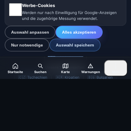
Sitemap
Werbe-Cookies
Werden nur nach Einwilligung für Google-Anzeigen
Einstellungen
und die zugehörige Messung verwendet.
Auswahl anpassen
Alles akzeptieren
🇩🇪 Wetter Deutschland
🇦🇹 Wetter Österreich
Nur notwendige
Auswahl speichern
🇨🇭 Wetter Schweiz
Unsere Wetterseiten:
Startseite
Suchen
Karte
Warnungen
Mehr
🇨🇿 Tschechien
🇭🇷 Kroatien
🇧🇬 Bulgarien
🇩🇪🇦🇹🇨🇭 Deutschland / Österreich / Schweiz
🌎 Lateinamerika und Spanien
🇮🇳 Süd- und Südostasien
🌍 Internationales Wetternetzwerk